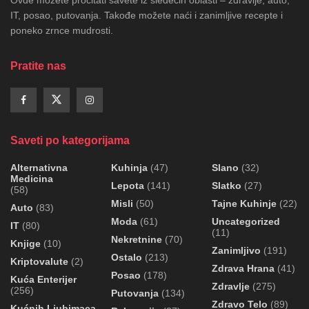
IT, posao, putovanja. Takođe možete naći i zanimljive recepte i
poneko zrnce mudrosti.
Pratite nas
Saveti po kategorijama
Alternativna
Kuhinja
(47)
Slano
(32)
Medicina
Lepota
(141)
Slatko
(27)
(58)
Misli
(50)
Tajne Kuhinje
(22)
Auto
(83)
Moda
(61)
Uncategorized
IT
(80)
(11)
Nekretnine
(70)
Knjige
(10)
Zanimljivo
(191)
Ostalo
(213)
Kriptovalute
(2)
Zdrava Hrana
(41)
Posao
(178)
Kuća Enterijer
Zdravlje
(275)
(256)
Putovanja
(134)
Zdravo Telo
(89)
Kućnih Ljubimaca