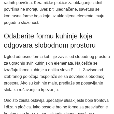
radnih površina. Keramičke pločice za oblaganje zidnih
površina ne moraju uvek biti ujednačene, savetuju se
kontrasne forme boja koje uz uklopljene elemente imaju
pogodnu složenost.
Odaberite formu kuhinje koja
odgovara slobodnom prostoru
Izgled odnosno forma kuhinje zavisi od slobodnog prostora
za ugradnju svih kuhinjskih elemenata. Najčešće se
izrađuju forme kuhinje u obliku slova P ili L. Zavisno od
izabranog položaja raspolaže se sa dovoljno slobodnog
prostora. Ako su kuhinje male, predlaže se postavljanje
stola za ručavanje u trpezariju.
Ono što zaista ostavlja upečatljiv utisak jeste boja frontova
i dizajn pločica. Iako postoje brojne forme za presvlačenje
frontova, ne treba zaboraviti jedinstvene površine sa