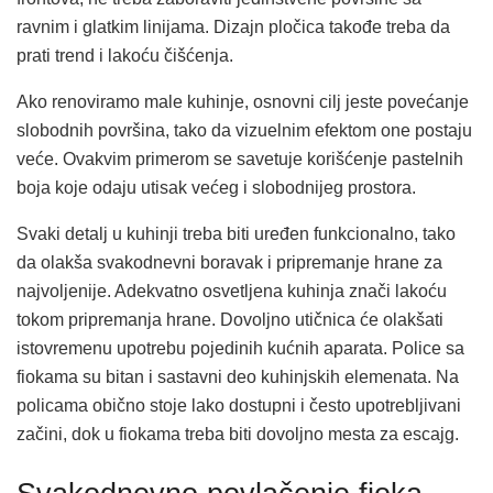
ravnim i glatkim linijama. Dizajn pločica takođe treba da
prati trend i lakoću čišćenja.
Ako renoviramo male kuhinje, osnovni cilj jeste povećanje
slobodnih površina, tako da vizuelnim efektom one postaju
veće. Ovakvim primerom se savetuje korišćenje pastelnih
boja koje odaju utisak većeg i slobodnijeg prostora.
Svaki detalj u kuhinji treba biti uređen funkcionalno, tako
da olakša svakodnevni boravak i pripremanje hrane za
najvoljenije. Adekvatno osvetljena kuhinja znači lakoću
tokom pripremanja hrane. Dovoljno utičnica će olakšati
istovremenu upotrebu pojedinih kućnih aparata. Police sa
fiokama su bitan i sastavni deo kuhinjskih elemenata. Na
policama obično stoje lako dostupni i često upotrebljivani
začini, dok u fiokama treba biti dovoljno mesta za escajg.