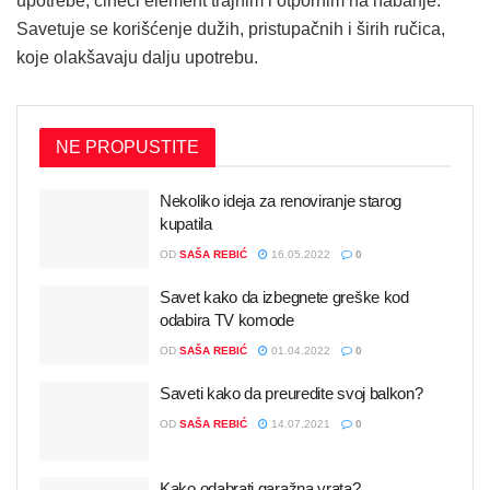
upotrebe, čineći element trajnim i otpornim na habanje.
Savetuje se korišćenje dužih, pristupačnih i širih ručica,
koje olakšavaju dalju upotrebu.
NE PROPUSTITE
Nekoliko ideja za renoviranje starog
kupatila
OD
SAŠA REBIĆ
16.05.2022
0
Savet kako da izbegnete greške kod
odabira TV komode
OD
SAŠA REBIĆ
01.04.2022
0
Saveti kako da preuredite svoj balkon?
OD
SAŠA REBIĆ
14.07.2021
0
Kako odabrati garažna vrata?