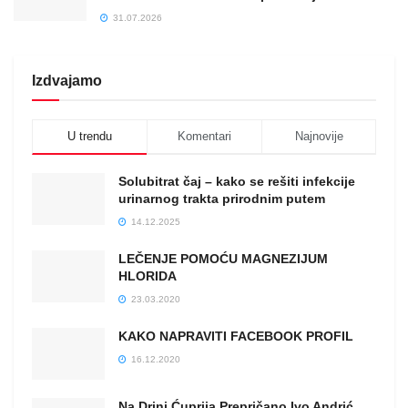
31.07.2026
Izdvajamo
U trendu
Komentari
Najnovije
Solubitrat čaj – kako se rešiti infekcije
urinarnog trakta prirodnim putem
14.12.2025
LEČENJE POMOĆU MAGNEZIJUM
HLORIDA
23.03.2020
KAKO NAPRAVITI FACEBOOK PROFIL
16.12.2020
Na Drini Ćuprija Prepričano Ivo Andrić