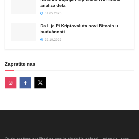
analiza dela
31.05.2025
Da li je Pi Kriptovaluta novi Bitcoin u
budućnosti
25.10.2025
Zapratite nas
Ovde možete pročitati savete iz sledećih oblasti – zdravlje, auto,