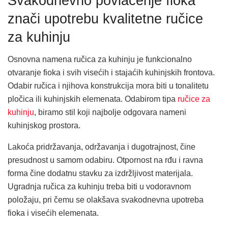
Svakodnevno povlačenje fioka
znači upotrebu kvalitetne ručice
za kuhinju
Osnovna namena ručica za kuhinju je funkcionalno
otvaranje fioka i svih visećih i stajaćih kuhinjskih frontova.
Odabir ručica i njihova konstrukcija mora biti u tonalitetu
pločica ili kuhinjskih elemenata. Odabirom tipa
ručice za
kuhinju
, biramo stil koji najbolje odgovara nameni
kuhinjskog prostora.
Lakoća pridržavanja, održavanja i dugotrajnost, čine
presudnost u samom odabiru. Otpornost na rđu i ravna
forma čine dodatnu stavku za izdržljivost materijala.
Ugradnja ručica za kuhinju treba biti u vodoravnom
položaju, pri čemu se olakšava svakodnevna upotreba
fioka i visećih elemenata.