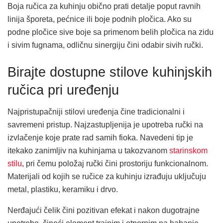
Boja ručica za kuhinju obično prati detalje poput ravnih
linija šporeta, pećnice ili boje podnih pločica. Ako su
podne pločice sive boje sa primenom belih pločica na zidu
i sivim fugnama, odličnu sinergiju čini odabir sivih ručki.
Birajte dostupne stilove kuhinjskih
ručica pri uređenju
Najpristupačniji stilovi uređenja čine tradicionalni i
savremeni pristup. Najzastupljenija je upotreba ručki na
izvlačenje koje prate rad samih fioka. Navedeni tip je
itekako zanimljiv na kuhinjama u takozvanom
starinskom
stilu
, pri čemu položaj ručki čini prostoriju funkcionalnom.
Materijali od kojih se ručice za kuhinju izrađuju uključuju
metal, plastiku, keramiku i drvo.
Nerđajući čelik čini pozitivan efekat i nakon dugotrajne