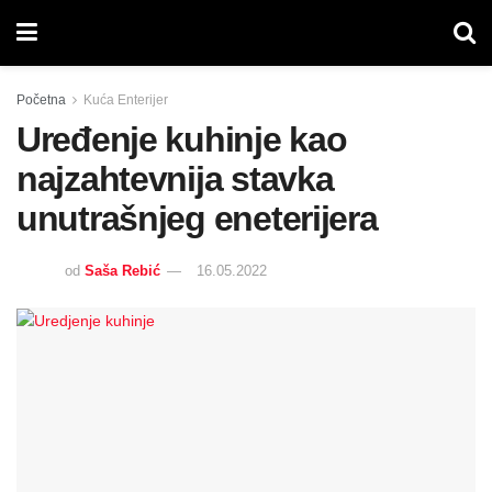
Početna
Kuća Enterijer
Uređenje kuhinje kao
najzahtevnija stavka
unutrašnjeg eneterijera
od
Saša Rebić
16.05.2022