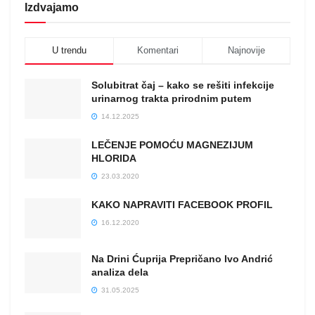
Izdvajamo
U trendu
Komentari
Najnovije
Solubitrat čaj – kako se rešiti infekcije
urinarnog trakta prirodnim putem
14.12.2025
LEČENJE POMOĆU MAGNEZIJUM
HLORIDA
23.03.2020
KAKO NAPRAVITI FACEBOOK PROFIL
16.12.2020
Na Drini Ćuprija Prepričano Ivo Andrić
analiza dela
31.05.2025