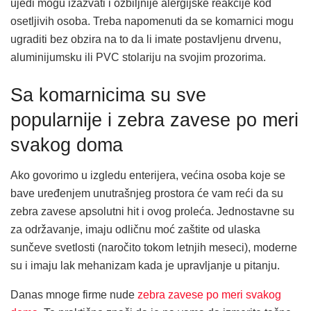
ujedi mogu izazvati i ozbiljnije alergijske reakcije kod
osetljivih osoba. Treba napomenuti da se komarnici mogu
ugraditi bez obzira na to da li imate postavljenu drvenu,
aluminijumsku ili PVC stolariju na svojim prozorima.
Sa komarnicima su sve
popularnije i zebra zavese po meri
svakog doma
Ako govorimo u izgledu enterijera, većina osoba koje se
bave uređenjem unutrašnjeg prostora će vam reći da su
zebra zavese apsolutni hit i ovog proleća. Jednostavne su
za održavanje, imaju odličnu moć zaštite od ulaska
sunčeve svetlosti (naročito tokom letnjih meseci), moderne
su i imaju lak mehanizam kada je upravljanje u pitanju.
Danas mnoge firme nude
zebra zavese po meri svakog