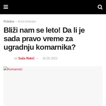
Početna
Kuća Enterijer
Bliži nam se leto! Da li je
sada pravo vreme za
ugradnju komarnika?
od
Saša Rebić
16.05.2022