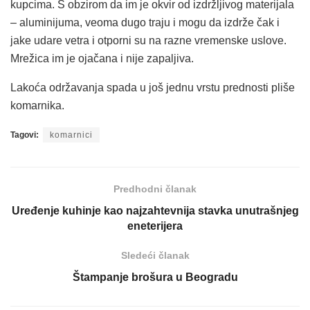
kupcima. S obzirom da im je okvir od izdržljivog materijala
– aluminijuma, veoma dugo traju i mogu da izdrže čak i
jake udare vetra i otporni su na razne vremenske uslove.
Mrežica im je ojačana i nije zapaljiva.
Lakoća održavanja spada u još jednu vrstu prednosti pliše
komarnika.
Tagovi:
komarnici
Predhodni članak
Uređenje kuhinje kao najzahtevnija stavka unutrašnjeg
eneterijera
Sledeći članak
Štampanje brošura u Beogradu