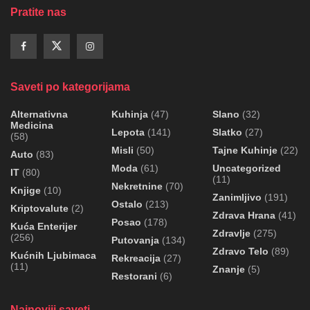
Pratite nas
Saveti po kategorijama
Alternativna
Kuhinja
(47)
Slano
(32)
Medicina
Lepota
(141)
Slatko
(27)
(58)
Misli
(50)
Tajne Kuhinje
(22)
Auto
(83)
Moda
(61)
Uncategorized
IT
(80)
(11)
Nekretnine
(70)
Knjige
(10)
Zanimljivo
(191)
Ostalo
(213)
Kriptovalute
(2)
Zdrava Hrana
(41)
Posao
(178)
Kuća Enterijer
Zdravlje
(275)
(256)
Putovanja
(134)
Zdravo Telo
(89)
Kućnih Ljubimaca
Rekreacija
(27)
(11)
Znanje
(5)
Restorani
(6)
Najnoviji saveti