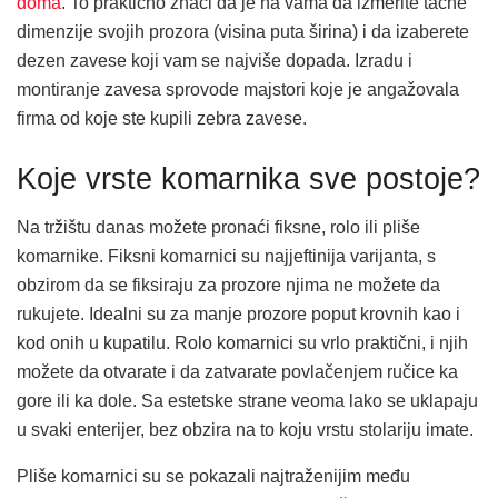
doma
. To praktično znači da je na vama da izmerite tačne
dimenzije svojih prozora (visina puta širina) i da izaberete
dezen zavese koji vam se najviše dopada. Izradu i
montiranje zavesa sprovode majstori koje je angažovala
firma od koje ste kupili zebra zavese.
Koje vrste komarnika sve postoje?
Na tržištu danas možete pronaći fiksne, rolo ili pliše
komarnike. Fiksni komarnici su najjeftinija varijanta, s
obzirom da se fiksiraju za prozore njima ne možete da
rukujete. Idealni su za manje prozore poput krovnih kao i
kod onih u kupatilu. Rolo komarnici su vrlo praktični, i njih
možete da otvarate i da zatvarate povlačenjem ručice ka
gore ili ka dole. Sa estetske strane veoma lako se uklapaju
u svaki enterijer, bez obzira na to koju vrstu stolariju imate.
Pliše komarnici su se pokazali najtraženijim među