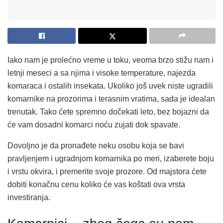
Iako nam je prolećno vreme u toku, veoma brzo stižu nam i
letnji meseci a sa njima i visoke temperature, najezda
komaraca i ostalih insekata. Ukoliko još uvek niste ugradili
komarnike na prozorima i terasnim vratima, sada je idealan
trenutak. Tako ćete spremno dočekati leto, bez bojazni da
će vam dosadni komarci noću zujati dok spavate.
Dovoljno je da pronađete neku osobu koja se bavi
pravljenjem i ugradnjom komarnika po meri, izaberete boju
i vrstu okvira, i premerite svoje prozore. Od majstora ćete
dobiti konačnu cenu koliko će vas koštati ova vrsta
investiranja.