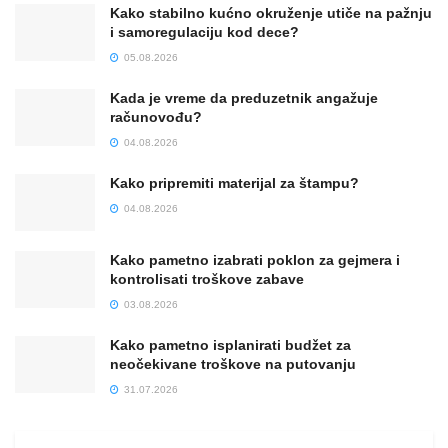
Kako stabilno kućno okruženje utiče na pažnju
i samoregulaciju kod dece?
05.08.2026
Kada je vreme da preduzetnik angažuje
računovođu?
04.08.2026
Kako pripremiti materijal za štampu?
04.08.2026
Kako pametno izabrati poklon za gejmera i
kontrolisati troškove zabave
03.08.2026
Kako pametno isplanirati budžet za
neočekivane troškove na putovanju
31.07.2026