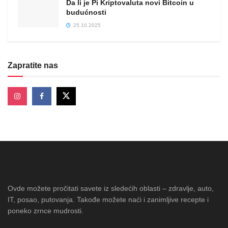
Da li je Pi Kriptovaluta novi Bitcoin u
budućnosti
25.10.2025
Zapratite nas
Ovde možete pročitati savete iz sledećih oblasti – zdravlje, auto,
IT, posao, putovanja. Takođe možete naći i zanimljive recepte i
poneko zrnce mudrosti.