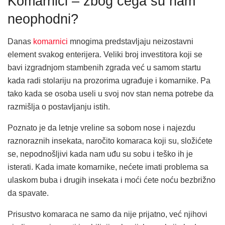
Komarnici – zbog čega su nam
neophodni?
Danas
komarnici
mnogima predstavljaju neizostavni
element svakog enterijera. Veliki broj investitora koji se
bavi izgradnjom stambenih zgrada već u samom startu
kada radi stolariju na prozorima ugrađuje i komarnike. Pa
tako kada se osoba useli u svoj nov stan nema potrebe da
razmišlja o postavljanju istih.
Poznato je da letnje vreline sa sobom nose i najezdu
raznoraznih insekata, naročito komaraca koji su, složićete
se, nepodnošljivi kada nam uđu su sobu i teško ih je
isterati. Kada imate komarnike, nećete imati problema sa
ulaskom buba i drugih insekata i moći ćete noću bezbrižno
da spavate.
Prisustvo komaraca ne samo da nije prijatno, već njihovi