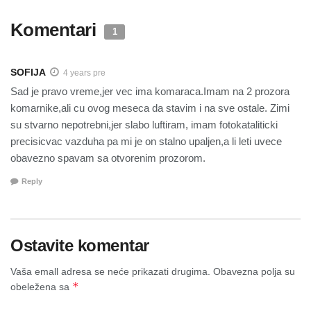
Komentari
1
SOFIJA
4 years pre
Sad je pravo vreme,jer vec ima komaraca.Imam na 2 prozora
komarnike,ali cu ovog meseca da stavim i na sve ostale. Zimi
su stvarno nepotrebni,jer slabo luftiram, imam fotokataliticki
precisicvac vazduha pa mi je on stalno upaljen,a li leti uvece
obavezno spavam sa otvorenim prozorom.
Reply
Ostavite komentar
Vaša emall adresa se neće prikazati drugima.
Obavezna polja su
*
obeležena sa