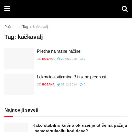
Početna
Tag
kačkavalj
Tag:
kačkavalj
Piletina na razne načine
OD
BOJANA
20.05.2015
0
Lekovitost vitamina B i njene prednosti
OD
BOJANA
01.12.2014
0
Najnoviji saveti
Kako stabilno kućno okruženje utiče na pažnju
i samoregulaciju kod dece?