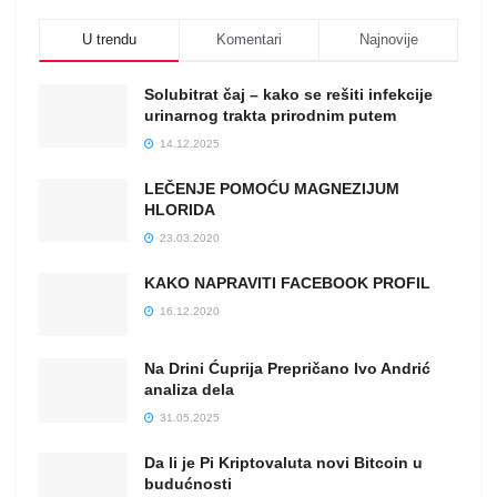
U trendu
Komentari
Najnovije
Solubitrat čaj – kako se rešiti infekcije
urinarnog trakta prirodnim putem
14.12.2025
LEČENJE POMOĆU MAGNEZIJUM
HLORIDA
23.03.2020
KAKO NAPRAVITI FACEBOOK PROFIL
16.12.2020
Na Drini Ćuprija Prepričano Ivo Andrić
analiza dela
31.05.2025
Da li je Pi Kriptovaluta novi Bitcoin u
budućnosti