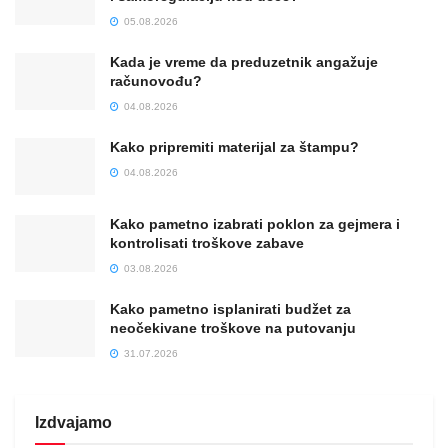
05.08.2026
Kada je vreme da preduzetnik angažuje
računovođu?
04.08.2026
Kako pripremiti materijal za štampu?
04.08.2026
Kako pametno izabrati poklon za gejmera i
kontrolisati troškove zabave
03.08.2026
Kako pametno isplanirati budžet za
neočekivane troškove na putovanju
31.07.2026
Izdvajamo