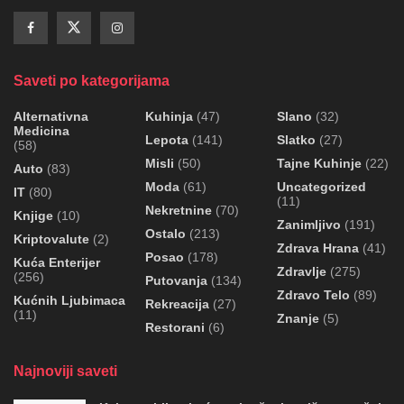
Saveti po kategorijama
Alternativna
Kuhinja
(47)
Slano
(32)
Medicina
Lepota
(141)
Slatko
(27)
(58)
Misli
(50)
Tajne Kuhinje
(22)
Auto
(83)
Moda
(61)
Uncategorized
IT
(80)
(11)
Nekretnine
(70)
Knjige
(10)
Zanimljivo
(191)
Ostalo
(213)
Kriptovalute
(2)
Zdrava Hrana
(41)
Posao
(178)
Kuća Enterijer
Zdravlje
(275)
(256)
Putovanja
(134)
Zdravo Telo
(89)
Kućnih Ljubimaca
Rekreacija
(27)
(11)
Znanje
(5)
Restorani
(6)
Najnoviji saveti