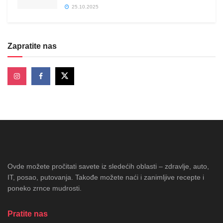
25.10.2025
Zapratite nas
Ovde možete pročitati savete iz sledećih oblasti – zdravlje, auto,
IT, posao, putovanja. Takođe možete naći i zanimljive recepte i
poneko zrnce mudrosti.
Pratite nas