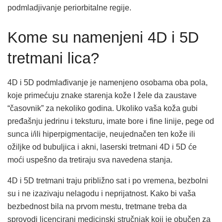
podmladjivanje periorbitalne regije.
Kome su namenjeni 4D i 5D
tretmani lica?
4D i 5D podmlađivanje je namenjeno osobama oba pola,
koje primećuju znake starenja kože I žele da zaustave
“časovnik” za nekoliko godina. Ukoliko vaša koža gubi
pređašnju jedrinu i teksturu, imate bore i fine linije, pege od
sunca i/ili hiperpigmentacije, neujednačen ten kože ili
ožiljke od bubuljica i akni, laserski tretmani 4D i 5D će
moći uspešno da tretiraju sva navedena stanja.
4D i 5D tretmani traju približno sat i po vremena, bezbolni
su i ne izazivaju nelagodu i neprijatnost. Kako bi vaša
bezbednost bila na prvom mestu, tretmane treba da
sprovodi licencirani medicinski stručnjak koji je obučen za