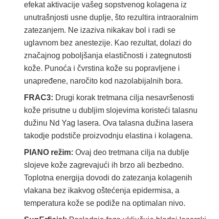
efekat aktivacije vašeg sopstvenog kolagena iz
unutrašnjosti usne duplje, što rezultira intraoralnim
zatezanjem. Ne izaziva nikakav bol i radi se
uglavnom bez anestezije. Kao rezultat, dolazi do
značajnog poboljšanja elastičnosti i zategnutosti
kože. Punoća i čvrstina kože su popravljene i
unapređene, naročito kod nazolabijalnih bora.
FRAC3:
Drugi korak tretmana cilja nesavršenosti
kože prisutne u dubljim slojevima koristeći talasnu
dužinu Nd Yag lasera. Ova talasna dužina lasera
takodje ​​podstiče proizvodnju elastina i kolagena.
PIANO režim:
Ovaj deo tretmana cilja na dublje
slojeve kože zagrevajući ih brzo ali bezbedno.
Toplotna energija dovodi do zatezanja kolagenih
vlakana bez ikakvog oštećenja epidermisa, a
temperatura kože se podiže na optimalan nivo.