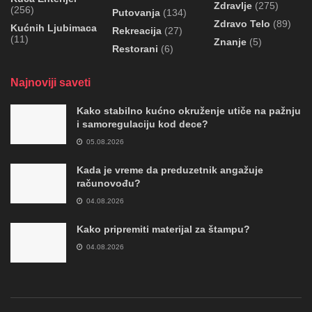
Zdravlje
(275)
(256)
Putovanja
(134)
Zdravo Telo
(89)
Kućnih Ljubimaca
Rekreacija
(27)
(11)
Znanje
(5)
Restorani
(6)
Najnoviji saveti
Kako stabilno kućno okruženje utiče na pažnju
i samoregulaciju kod dece?
05.08.2026
Kada je vreme da preduzetnik angažuje
računovođu?
04.08.2026
Kako pripremiti materijal za štampu?
04.08.2026