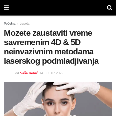
Početna
Lepota
Mozete zaustaviti vreme
savremenim 4D & 5D
neinvazivnim metodama
laserskog podmladjivanja
od
Saša Rebić
05.07.2022