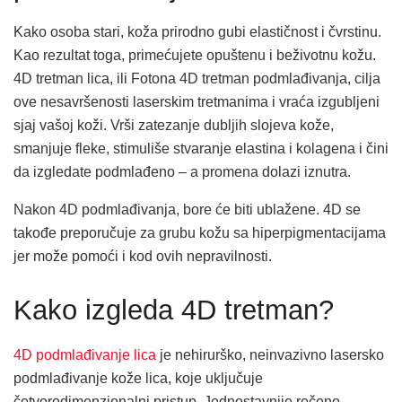
Kako osoba stari, koža prirodno gubi elastičnost i čvrstinu.
Kao rezultat toga, primećujete opuštenu i beživotnu kožu.
4D tretman lica, ili Fotona 4D tretman podmlađivanja, cilja
ove nesavršenosti laserskim tretmanima i vraća izgubljeni
sjaj vašoj koži. Vrši zatezanje dubljih slojeva kože,
smanjuje fleke, stimuliše stvaranje elastina i kolagena i čini
da izgledate podmlađeno – a promena dolazi iznutra.
Nakon 4D podmlađivanja, bore će biti ublažene. 4D se
takođe preporučuje za grubu kožu sa hiperpigmentacijama
jer može pomoći i kod ovih nepravilnosti.
Kako izgleda 4D tretman?
4D podmlađivanje lica
je nehirurško, neinvazivno lasersko
podmlađivanje kože lica, koje uključuje
četvorodimenzionalni pristup. Jednostavnije rečeno,