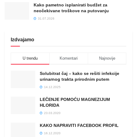
Kako pametno isplanirati budžet za
neočekivane troškove na putovanju
31.07.2026
Izdvajamo
U trendu
Komentari
Najnovije
Solubitrat čaj – kako se rešiti infekcije
urinarnog trakta prirodnim putem
14.12.2025
LEČENJE POMOĆU MAGNEZIJUM
HLORIDA
23.03.2020
KAKO NAPRAVITI FACEBOOK PROFIL
16.12.2020