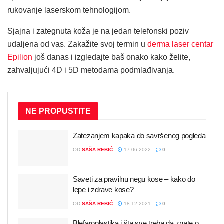
rukovanje laserskom tehnologijom.
Sjajna i zategnuta koža je na jedan telefonski poziv
udaljena od vas. Zakažite svoj termin u
derma laser centar
Epilion
još danas i izgledajte baš onako kako želite,
zahvaljujući 4D i 5D metodama podmlađivanja.
NE PROPUSTITE
Zatezanjem kapaka do savršenog pogleda
OD
SAŠA REBIĆ
17.06.2022
0
Saveti za pravilnu negu kose – kako do
lepe i zdrave kose?
OD
SAŠA REBIĆ
18.12.2021
0
Blefaroplastika i šta sve treba da znate o