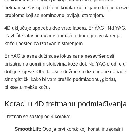
tretman se sastoji od četiri koraka koji ciljano deluju na sve
probleme koji se neminovno javljaju starenjem.
4D uključuje upotrebu dve vrste lasera, Er YAG i Nd YAG.
Različite talasne dužine pomažu u borbi protiv starenja
kože i posledica izazvanih starenjem.
Er YAG talasna dužina se fokusira na nesavršenosti
prisutne na gornjim slojevima kože dok Nd YAG prodire u
dublje slojeve. Obe talasne dužine su dizajnirane da rade
sinergistički kako bi vam pružile podmlađenu, glatku,
blistavu, mekšu kožu.
Koraci u 4D tretmanu podmlađivanja
Tretman se sastoji od 4 koraka:
SmoothLift:
Ovo je prvi korak koji koristi intraoralni