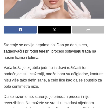
Starenje se odvija neprimetno. Dan po dan, stres,
zagađivači i prirodni telesni procesi ostavljaju traga na
našim licima i telima.
Vaša koža je izgubila jedrinu i zdravi ružičasti ton,
podočnjaci su izraženiji, mreže bora su očigledne, konture
nisu više tako definisane, a celo lice kao da se spustilo za
pola centimetra niže.
Da se razumemo, starenje je prirodan proces i nije
reverzibilno. Ne možete se vratiti u mladost nijednom