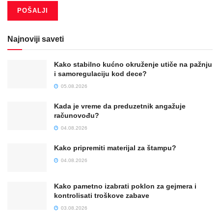
Najnoviji saveti
Kako stabilno kućno okruženje utiče na pažnju
i samoregulaciju kod dece?
05.08.2026
Kada je vreme da preduzetnik angažuje
računovođu?
04.08.2026
Kako pripremiti materijal za štampu?
04.08.2026
Kako pametno izabrati poklon za gejmera i
kontrolisati troškove zabave
03.08.2026