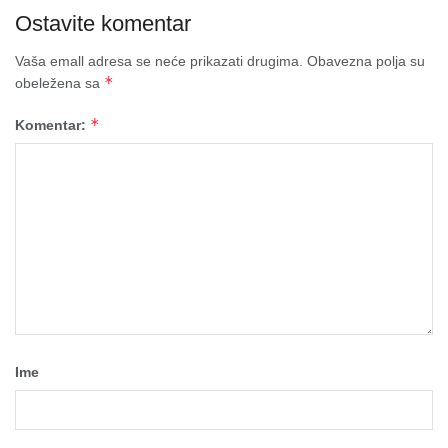
Ostavite komentar
Vaša emall adresa se neće prikazati drugima.
Obavezna polja su
*
obeležena sa
*
Komentar:
Ime