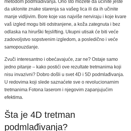
metodom podmlađivanja. Ono što možete da učinite jeste
da uklonite znake starenja sa vašeg lica ili da ih učinite
manje vidljivim. Bore koje vas najviše nerviraju i koje kvare
vaš izgled mogu biti odstranjene, a koža zategnuta i bez
odlaska na hirurški fejslifting. Ukupni utisak će biti veće
zadovoljstvo sopstvenim izgledom, a posledično i veće
samopouzdanje.
Zvuči interesantno i obećavajuće, zar ne? Ostaje samo
jedno pitanje – kako postići ove rezultate tretmanima koji
nisu invazivni? Dobro došli u svet 4D i 5D podmlađivanja.
U redovima koji slede saznaćete sve o revolucionarnim
tretmanima Fotona laserom i njegovim zapanjujućim
efektima.
Šta je 4D tretman
podmlađivanja?