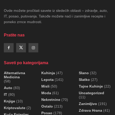
Ovde možete pročitati savete iz sledećih oblasti – zdravlje, auto,
IT, posao, putovanja. Takođe možete naći i zanimljive recepte i
poneko zrnce mudrosti.
Pratite nas
Saveti po kategorijama
Alternativna
Kuhinja
(47)
Slano
(32)
Medicina
Lepota
(141)
Slatko
(27)
(58)
Misli
(50)
Tajne Kuhinje
(22)
Auto
(83)
Moda
(61)
Uncategorized
IT
(80)
(11)
Nekretnine
(70)
Knjige
(10)
Zanimljivo
(191)
Ostalo
(213)
Kriptovalute
(2)
Zdrava Hrana
(41)
Posao
(178)
Kuća Enterijer