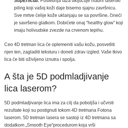
SupErficial:
Poslednja faza uključuje hladni laserski
piling koji vašoj koži daje biserno sjajnu završnicu.
Sve mrtve ćelije kože uklanjaju se sa površine, čineći
je savršeno glatkom. Dobićete onaj “healthy glow” koji
imaju holivudske zvezde na crvenom tepihu.
Ceo 4D tretman lica će oplemeniti vašu kožu, posvetliti
njen ten, zagladiti teksturu i doneti zdrav izgled. Vaše tkivo
lica će biti oživljeno iznutra i spolja.
A šta je 5D podmladjivanje
lica laserom?
5D podmladjivanje lica ima za cilj da poboljša i učvrsti
rezultate koji su postignuti tokom 4D tretmana Fotona
laserom. 5D tretman lasera se sastoji iz 4D tretmana sa
dodatkom „Smooth Eye“procedurom koja vrši