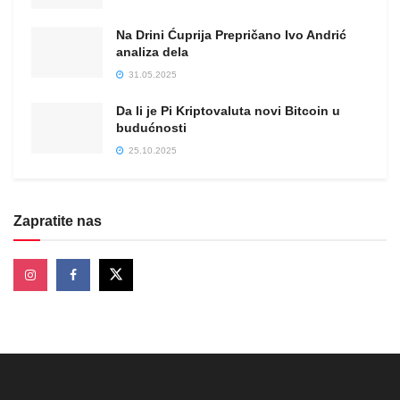
Na Drini Ćuprija Prepričano Ivo Andrić
analiza dela
31.05.2025
Da li je Pi Kriptovaluta novi Bitcoin u
budućnosti
25.10.2025
Zapratite nas