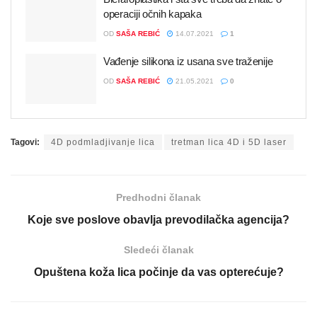
operaciji očnih kapaka
OD
SAŠA REBIĆ
14.07.2021
1
Vađenje silikona iz usana sve traženije
OD
SAŠA REBIĆ
21.05.2021
0
Tagovi:
4D podmladjivanje lica
tretman lica 4D i 5D laser
Predhodni članak
Koje sve poslove obavlja prevodilačka agencija?
Sledeći članak
Opuštena koža lica počinje da vas opterećuje?