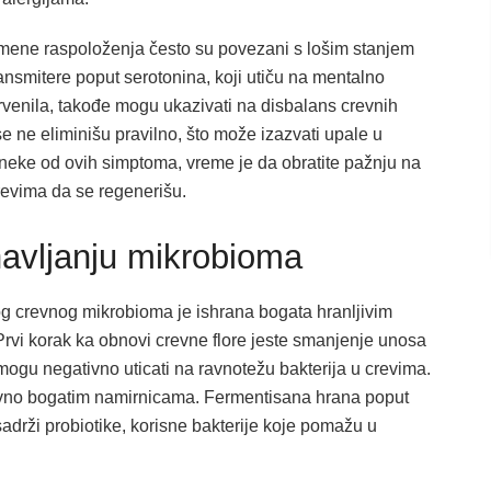
omene raspoloženja često su povezani s lošim stanjem
nsmitere poput serotonina, koji utiču na mentalno
rvenila, takođe mogu ukazivati na disbalans crevnih
se ne eliminišu pravilno, što može izazvati upale u
e neke od ovih simptoma, vreme je da obratite pažnju na
crevima da se regenerišu.
avljanju mikrobioma
og crevnog mikrobioma je ishrana bogata hranljivim
 Prvi korak ka obnovi crevne flore jeste smanjenje unosa
 mogu negativno uticati na ravnotežu bakterija u crevima.
itivno bogatim namirnicama. Fermentisana hrana poput
 sadrži probiotike, korisne bakterije koje pomažu u