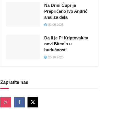
Na Drini Ćuprija
Prepričano Ivo Andrić
analiza dela
31.05.2025
Da li je Pi Kriptovaluta
novi Bitcoin u
budućnosti
25.10.2025
Zapratite nas