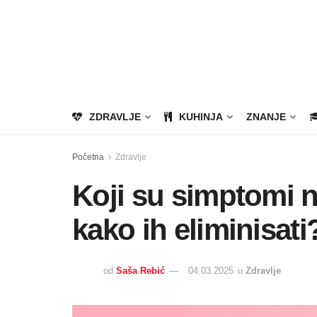
ZDRAVLJE
KUHINJA
ZNANJE
Početna
Zdravlje
Koji su simptomi n
kako ih eliminisati
od
Saša Rebić
04.03.2025
u
Zdravlje