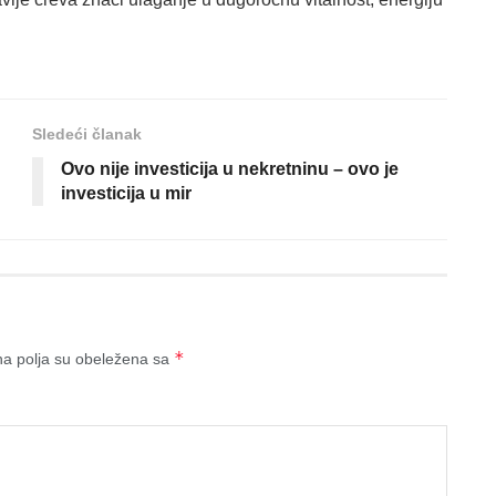
Sledeći članak
Ovo nije investicija u nekretninu – ovo je
investicija u mir
*
a polja su obeležena sa