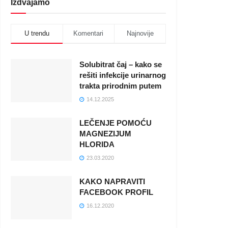
Izdvajamo
U trendu
Komentari
Najnovije
Solubitrat čaj – kako se
rešiti infekcije urinarnog
trakta prirodnim putem
14.12.2025
LEČENJE POMOĆU
MAGNEZIJUM
HLORIDA
23.03.2020
KAKO NAPRAVITI
FACEBOOK PROFIL
16.12.2020