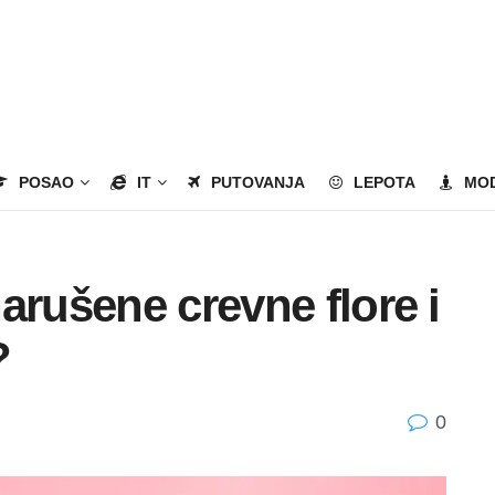
POSAO
IT
PUTOVANJA
LEPOTA
MO
arušene crevne flore i
?
0