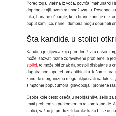
Pored toga, vlakna iz voća, povrća, mahunarki i in
doprinose njihovom razmnožavanju. Posebno su v
luka, banane i špargle, koja hrane korisne mikroo
poput kamilice, nane i đumbira mogu doprineti s
Šta kandida u stolici otk
Kandida je gljivica koja prirodno živi u našem o
može izazvati razne zdravstvene probleme, a jeda
stolici
, to može biti znak da postoji disbalans u c
dugotrajnom upotrebom antibiotika, lošom ishra
kandide u organizmu mogu uključivati nadutost, g
simptome poput umora, glavobolja i promene ras
Osobe koje često osećaju neobjašnjivu želju za sl
imati problem sa prekomernim rastom kandide. Ako
stolici, važno je preduzeti korake kako bi se us