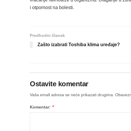
i otpornost na bolesti.
Predhodni članak
Zašto izabrati Toshiba klima uređaje?
Ostavite komentar
Vaša emall adresa se neće prikazati drugima.
Obavezn
*
Komentar: