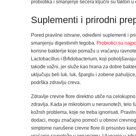
probiotika i smanjenje šećera ključni su faktori 
Suplementi i prirodni prep
Pored pravilne ishrane, određeni suplementi i pr
smanjenju digestivnih tegoba.
Probiotici su najp
korisne bakterije koje pomažu u vraćanju ravnote
Lactobacillus i Bifidobacterium, koji poboljšavaju 
takođe važni, jer služe kao hrana za dobre bakterij
uključuju beli luk, luk, šparglu i zobene pahuljic
podrška zdravlju creva.
Zdravlje crevne flore direktno utiče na celokupn
zdravlja. Kada je mikrobiom u neravnoteži, telo ša
kožnih problema, koje ne treba ignorisati. Pravilna
dodaci, mogu značajno pomoći u obnovi crevnog m
simptome narušene crevne flore ili prisustvo kand
vraćanje ravnoteže u organizmu. Ulaganje u zdrav