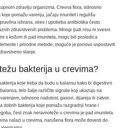
lokupnom zdravlju organizma. Crevna flora, odnosno
ja koje pomažu varenju, jačaju imunitet i regulišu
avilna ishrana, stres i upotreba antibiotika često
znih zdravstvenih problema. Mnogi ljudi nisu ni svesni
mi s kožom ili pad imuniteta, mogu biti posledica
plemente i prirodne metode, moguće je ponovo uspostaviti
zdravstveno stanje.
ežu bakterija u crevima?
bakterija koje treba da budu u balansu kako bi digestivni
lansa, telo šalje različite signale koji ukazuju na
arenjem, odnosno nadutost, gasovi, dijareja ili zatvor.
 dobrih bakterija koje pomažu razgradnji hrane i
 tegoba, čest znak neravnoteže u crevima je pad imuniteta.
ema nalazi u crevima, narušena flora može dovesti do
 alergijama.