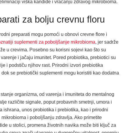
u eliminaciji viška kandide i vraćanju zdravog mikrobioma.
arati za bolju crevnu floru
irodni preparati mogu pomoći u obnovi crevne flore i
oznatiji suplementi za poboljšanje mikrobioma
, jer sadrže
že u crevima. Posebno su korisni sojevi kao što su
varenje i jačaju imunitet. Pored probiotika, prebiotici su
e i podstiču njihov rast. Prirodni izvori prebiotika
e, dok se prebiotički suplementi mogu koristiti kao dodatna
o stanje organizma, od varenja i imuniteta do mentalnog
lje različite signale, poput probavnih smetnji, umora i
 ishrana, unos probiotika i prebiotika, kao i prirodni
ikrobioma i poboljšanju zdravlja. Ako primetite
ide u stolici, promena životnih navika može biti ključ za
lje creva znači ulaganje u dugoročnu vitalnost, energiju