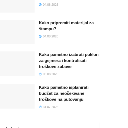
04.08.2026
Kako pripremiti materijal za
štampu?
04.08.2026
Kako pametno izabrati poklon
za gejmera i kontrolisati
troškove zabave
03.08.2026
Kako pametno isplanirati
budžet za neočekivane
troškove na putovanju
31.07.2026