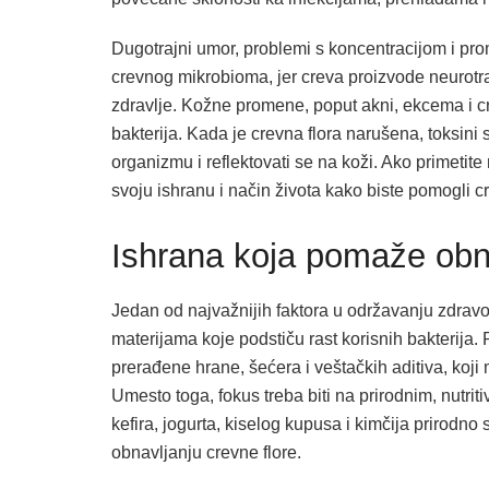
Dugotrajni umor, problemi s koncentracijom i pr
crevnog mikrobioma, jer creva proizvode neurotra
zdravlje. Kožne promene, poput akni, ekcema i c
bakterija. Kada je crevna flora narušena, toksini 
organizmu i reflektovati se na koži. Ako primetit
svoju ishranu i način života kako biste pomogli 
Ishrana koja pomaže obn
Jedan od najvažnijih faktora u održavanju zdrav
materijama koje podstiču rast korisnih bakterija.
prerađene hrane, šećera i veštačkih aditiva, koji
Umesto toga, fokus treba biti na prirodnim, nutr
kefira, jogurta, kiselog kupusa i kimčija prirodno
obnavljanju crevne flore.