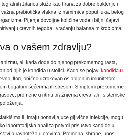
tegralnih žitarica služe kao hrana za dobre bakterije i
ažna prebiotička vlakna iz namirnica poput luka, belog
rganizme. Pijenje dovoljne količine vode i biljni čajevi
mirivanju crevnih tegoba i vraćanju balansa mikrobioma.
riva o vašem zdravlju?
rganizmu, ali kada dođe do njenog prekomernog rasta,
n od njih je kandida u stolici. Kada se pojavi
kandida u
revnoj flori, obično uzrokovan oslabljenim imunitetom,
nom bogatom šećerima ili stresom. Simptomi prekomerne
asove, promene u ritmu pražnjenja creva, ali i sistemske
položenja.
atkišima ili imaju ponavljajuće gljivične infekcije, mogu
 laboratorijska analiza potvrdi prisustvo kandide u
postavila ravnoteža u crevima. Promena ishrane, unos