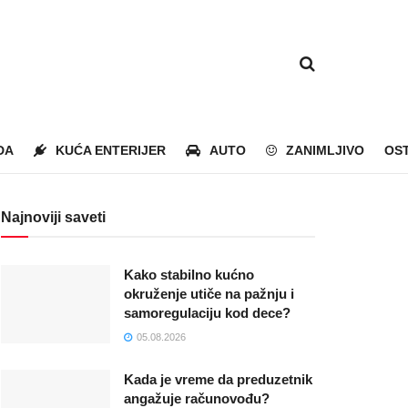
DA
KUĆA ENTERIJER
AUTO
ZANIMLJIVO
OS
Najnoviji saveti
Kako stabilno kućno
okruženje utiče na pažnju i
samoregulaciju kod dece?
05.08.2026
Kada je vreme da preduzetnik
angažuje računovođu?