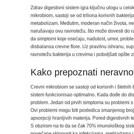
Zdrav digestivni sistem igra ključnu ulogu u ce
mikrobiom, sastoji se od triliona korisnih bakteri
metabolizam. Međutim, moderan način života, nepr
narušavaju ovu ravnotežu, što može dovesti do ra
da simptomi koje osećaju, nadutost, umor, proble
disbalansa crevne flore. Uz pravilnu ishranu, su
ravnotežu bakterija u crevima i poboljšati opšte 
Kako prepoznati neravnot
Crevni mikrobiom se sastoji od korisnih i štetnih 
sistem funkcionisao optimalno. Kada dođe do disba
problem. Jedan od prvih simptoma su problemi s v
Ovi problemi mogu biti posledica smanjenog broja
apsorpciji hranljivih materija. Pored digestivnih
S obzirom na to da se čak 70% imunološkog sist
povećane sklonosti ka infekcijama, prehladama i