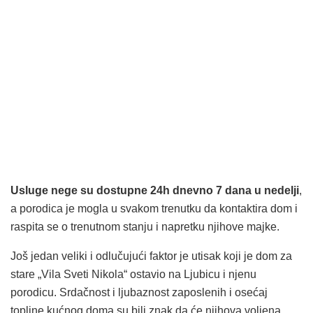
Usluge nege su dostupne 24h dnevno 7 dana u nedelji
,
a porodica je mogla u svakom trenutku da kontaktira dom i
raspita se o trenutnom stanju i napretku njihove majke.
Još jedan veliki i odlučujući faktor je utisak koji je dom za
stare „Vila Sveti Nikola“ ostavio na Ljubicu i njenu
porodicu. Srdačnost i ljubaznost zaposlenih i osećaj
topline kućnog doma su bili znak da će njihova voljena