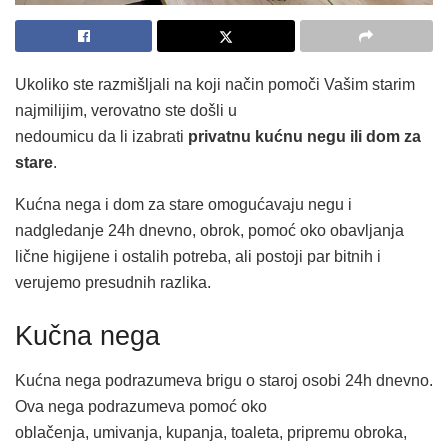
Ukoliko ste razmišljali na koji način pomoči Vašim starim
najmilijim, verovatno ste došli u
nedoumicu da li izabrati
privatnu kućnu negu ili dom za
stare
.
Kućna nega i dom za stare omogućavaju negu i
nadgledanje 24h dnevno, obrok, pomoć oko obavljanja
lične higijene i ostalih potreba, ali postoji par bitnih i
verujemo presudnih razlika.
Kučna nega
Kućna nega podrazumeva brigu o staroj osobi 24h dnevno.
Ova nega podrazumeva pomoć oko
oblačenja, umivanja, kupanja, toaleta, pripremu obroka,