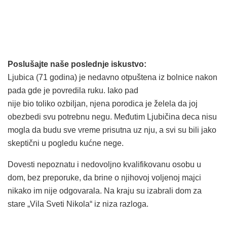
Poslušajte naše poslednje iskustvo:
Ljubica (71 godina) je nedavno otpuštena iz bolnice nakon
pada gde je povredila ruku. Iako pad
nije bio toliko ozbiljan, njena porodica je želela da joj
obezbedi svu potrebnu negu. Međutim Ljubičina deca nisu
mogla da budu sve vreme prisutna uz nju, a svi su bili jako
skeptični u pogledu kućne nege.
Dovesti nepoznatu i nedovoljno kvalifikovanu osobu u
dom, bez preporuke, da brine o njihovoj voljenoj majci
nikako im nije odgovarala. Na kraju su izabrali dom za
stare „Vila Sveti Nikola“ iz niza razloga.