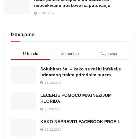
neočekivane troškove na putovanju
31.07.2026
Izdvajamo
U trendu
Komentari
Najnovije
Solubitrat čaj – kako se rešiti infekcije
urinarnog trakta prirodnim putem
14.12.2025
LEČENJE POMOĆU MAGNEZIJUM
HLORIDA
23.03.2020
KAKO NAPRAVITI FACEBOOK PROFIL
16.12.2020