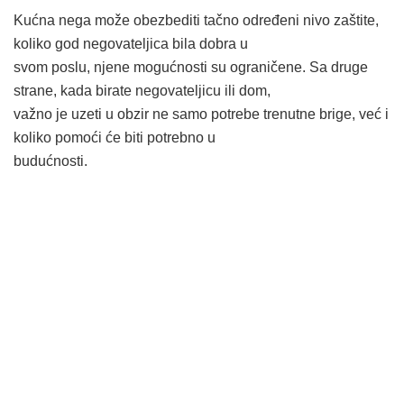
Kućna nega može obezbediti tačno određeni nivo zaštite,
koliko god negovateljica bila dobra u
svom poslu, njene mogućnosti su ograničene. Sa druge
strane, kada birate negovateljicu ili dom,
važno je uzeti u obzir ne samo potrebe trenutne brige, već i
koliko pomoći će biti potrebno u
budućnosti.