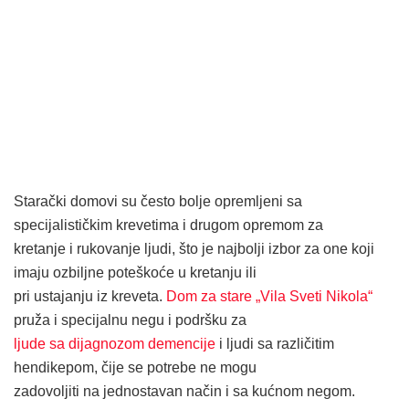
Starački domovi su često bolje opremljeni sa
specijalističkim krevetima i drugom opremom za
kretanje i rukovanje ljudi, što je najbolji izbor za one koji
imaju ozbiljne poteškoće u kretanju ili
pri ustajanju iz kreveta.
Dom za stare „Vila Sveti Nikola“
pruža i specijalnu negu i podršku za
ljude sa dijagnozom demencije
i ljudi sa različitim
hendikepom, čije se potrebe ne mogu
zadovoljiti na jednostavan način i sa kućnom negom.