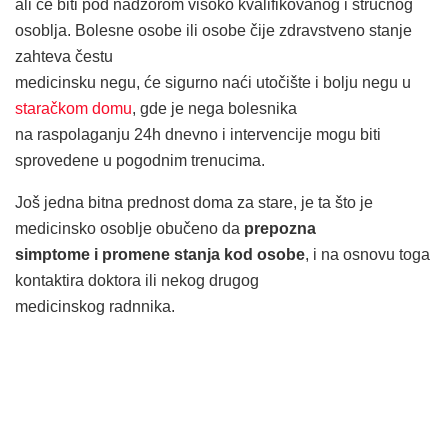
ali će biti pod nadzorom visoko kvalifikovanog i stručnog
osoblja. Bolesne osobe ili osobe čije zdravstveno stanje
zahteva čestu
medicinsku negu, će sigurno naći utočište i bolju negu u
staračkom domu
, gde je nega bolesnika
na raspolaganju 24h dnevno i intervencije mogu biti
sprovedene u pogodnim trenucima.
Još jedna bitna prednost doma za stare, je ta što je
medicinsko osoblje obučeno da
prepozna
simptome i promene stanja kod osobe
, i na osnovu toga
kontaktira doktora ili nekog drugog
medicinskog radnnika.