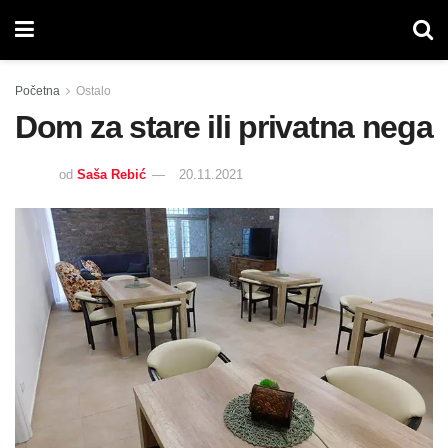
Početna
Ostalo
Dom za stare ili privatna nega
od
Saša Rebić
20.11.2021