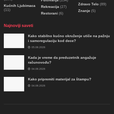
Putovanja
(134)
Zdravo Telo
(89)
Kućnih Ljubimaca
Rekreacija
(27)
(11)
Znanje
(5)
Restorani
(6)
Najnoviji saveti
Kako stabilno kućno okruženje utiče na pažnju
i samoregulaciju kod dece?
05.08.2026
Kada je vreme da preduzetnik angažuje
računovođu?
04.08.2026
Kako pripremiti materijal za štampu?
04.08.2026