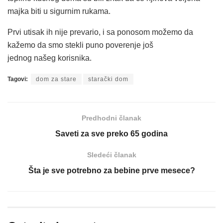
majka biti u sigurnim rukama.
Prvi utisak ih nije prevario, i sa ponosom možemo da
kažemo da smo stekli puno poverenje još
jednog našeg korisnika.
Tagovi:
dom za stare
starački dom
Predhodni članak
Saveti za sve preko 65 godina
Sledeći članak
Šta je sve potrebno za bebine prve mesece?