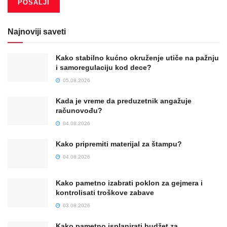
Najnoviji saveti
Kako stabilno kućno okruženje utiče na pažnju
i samoregulaciju kod dece?
05.08.2026
Kada je vreme da preduzetnik angažuje
računovođu?
04.08.2026
Kako pripremiti materijal za štampu?
04.08.2026
Kako pametno izabrati poklon za gejmera i
kontrolisati troškove zabave
03.08.2026
Kako pametno isplanirati budžet za