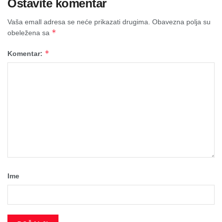
Ostavite komentar
Vaša emall adresa se neće prikazati drugima.
Obavezna polja su
*
obeležena sa
*
Komentar:
Ime