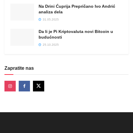
Na Drini Ćuprija Prepričano Ivo Andrić
analiza dela
31.05.2025
Da li je Pi Kriptovaluta novi Bitcoin u
budućnosti
25.10.2025
Zapratite nas