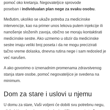
pomoć oko kretanja. Negovateljice sprovode
poseban i
individualan plan nege za svaku osobu
.
Međutim, ukoliko se ukaže potreba za medicinske
intervencije, kao na primer unos lekova putem injekcije ili
nanošenje složenih zavoja, obično se moraju kontaktirati
medicinske sestre. Ako uzmemo u obzir da medicinske
sestre imaju veliki broj poseta i da ne mogu precizirati
tačno vreme dolaska, dnevna rutina nege i sam redosled je
već narušen.
A ako govorimo o iznenadnim promenama zdravstvenog
stanja stare osobe, pomoć negovateljice je svedena na
minimum.
Dom za stare i uslovi u njemu
U domu za stare, Vaši voljeni će dobiti svu potrebnu negu,