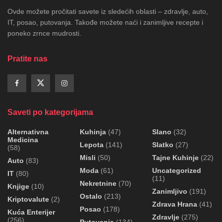
Ovde možete pročitati savete iz sledećih oblasti – zdravlje, auto,
IT, posao, putovanja. Takođe možete naći i zanimljive recepte i
poneko zrnce mudrosti.
Pratite nas
Saveti po kategorijama
Alternativna
Kuhinja
(47)
Slano
(32)
Medicina
Lepota
(141)
Slatko
(27)
(58)
Misli
(50)
Tajne Kuhinje
(22)
Auto
(83)
Moda
(61)
Uncategorized
IT
(80)
(11)
Nekretnine
(70)
Knjige
(10)
Zanimljivo
(191)
Ostalo
(213)
Kriptovalute
(2)
Zdrava Hrana
(41)
Posao
(178)
Kuća Enterijer
Zdravlje
(275)
(256)