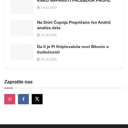
KAKO NAPRAVITI FACEBOOK PROFIL
16.12.2020
Na Drini Ćuprija Prepričano Ivo Andrić
analiza dela
31.05.2025
Da li je Pi Kriptovaluta novi Bitcoin u
budućnosti
25.10.2025
Zapratite nas