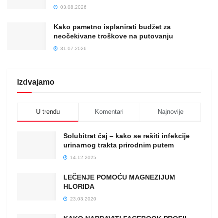
03.08.2026
Kako pametno isplanirati budžet za
neočekivane troškove na putovanju
31.07.2026
Izdvajamo
U trendu
Komentari
Najnovije
Solubitrat čaj – kako se rešiti infekcije
urinarnog trakta prirodnim putem
14.12.2025
LEČENJE POMOĆU MAGNEZIJUM
HLORIDA
23.03.2020