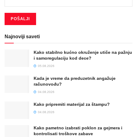
Najnoviji saveti
Kako stabilno kućno okruženje utiče na pažnju
i samoregulaciju kod dece?
05.08.2026
Kada je vreme da preduzetnik angažuje
računovođu?
04.08.2026
Kako pripremiti materijal za štampu?
04.08.2026
Kako pametno izabrati poklon za gejmera i
kontrolisati troškove zabave