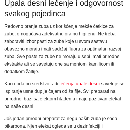
Upala desni lečenje i odgovornost
svakog pojedinca
Redovno pranje zuba uz korišćenje mekše četkice za
zube, omogućava adekvatnu oralnu higijenu. Ne treba
zaboraviti izbor pasti za zube koje u svom sastavu
obavezno moraju imati sadržaj fluora za optimalan razvoj
zuba. Sve paste za zube ne moraju u sebi imati prirodne
ekstrakte ali se savetuju one sa mentom, kamilicom ili
dodatkom žalfije.
Kao dodatno sredstvo radi
lečenja upale desni
savetuje se
ispiranje usne duplje čajem od žalfije. Svi preparati na
prirodnoj bazi sa efektom hlađenja imaju pozitivan efekat
na naše desni.
Još jedan prirodni preparat za negu naših zuba je soda-
bikarbona. Njen efekat ogleda se u dezinfekciji i