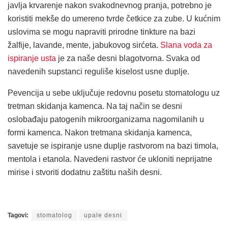
javlja krvarenje nakon svakodnevnog pranja, potrebno je
koristiti mekše do umereno tvrde četkice za zube. U kućnim
uslovima se mogu napraviti prirodne tinkture na bazi
žalfije, lavande, mente, jabukovog sirćeta.
Slana voda za
ispiranje usta
je za naše desni blagotvorna. Svaka od
navedenih supstanci reguliše kiselost usne duplje.
Pevencija u sebe uključuje redovnu posetu stomatologu uz
tretman skidanja kamenca. Na taj način se desni
oslobađaju patogenih mikroorganizama nagomilanih u
formi kamenca. Nakon tretmana skidanja kamenca,
savetuje se ispiranje usne duplje rastvorom na bazi timola,
mentola i etanola. Navedeni rastvor će ukloniti neprijatne
mirise i stvoriti dodatnu zaštitu naših desni.
Tagovi:
stomatolog
upale desni