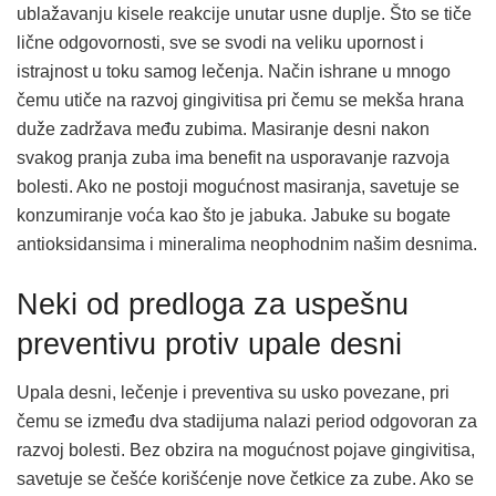
ublažavanju kisele reakcije unutar usne duplje. Što se tiče
lične odgovornosti, sve se svodi na veliku upornost i
istrajnost u toku samog lečenja. Način ishrane u mnogo
čemu utiče na razvoj gingivitisa pri čemu se mekša hrana
duže zadržava među zubima. Masiranje desni nakon
svakog pranja zuba ima benefit na usporavanje razvoja
bolesti. Ako ne postoji mogućnost masiranja, savetuje se
konzumiranje voća kao što je jabuka. Jabuke su bogate
antioksidansima i mineralima neophodnim našim desnima.
Neki od predloga za uspešnu
preventivu protiv upale desni
Upala desni, lečenje i preventiva su usko povezane, pri
čemu se između dva stadijuma nalazi period odgovoran za
razvoj bolesti. Bez obzira na mogućnost pojave gingivitisa,
savetuje se češće korišćenje nove četkice za zube. Ako se