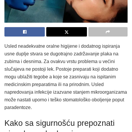
Usled neadekvatne oralne higijene i dodatnog ispiranja
usne duplje stvara se dugotrajno zadržavanje plaka na
zubima i desnima. Za ovakvu vrstu problema u većini
slučajeva ne postoji lek. Postoje preparati koji dodatno
mogu ublažiti tegobe a koje se zasnivaju na ispitanim
medicinskim preparatima ili na prirodnim. Usled
napredovanja infekcije izazvane stanjem mikroorganizama
može nastati uporno i teško stomatološko oboljenje poput
paradentoze.
Kako sa sigurnošću prepoznati