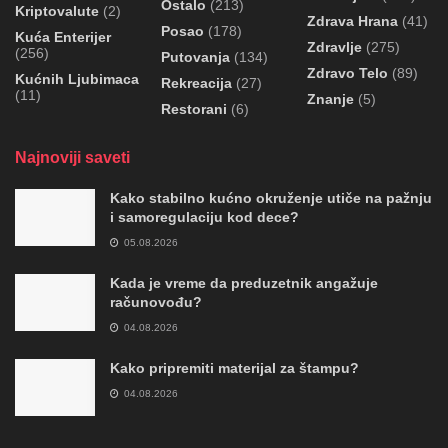
Ostalo
(213)
Kriptovalute
(2)
Zdrava Hrana
(41)
Posao
(178)
Kuća Enterijer
Zdravlje
(275)
(256)
Putovanja
(134)
Zdravo Telo
(89)
Kućnih Ljubimaca
Rekreacija
(27)
(11)
Znanje
(5)
Restorani
(6)
Najnoviji saveti
Kako stabilno kućno okruženje utiče na pažnju
i samoregulaciju kod dece?
05.08.2026
Kada je vreme da preduzetnik angažuje
računovođu?
04.08.2026
Kako pripremiti materijal za štampu?
04.08.2026