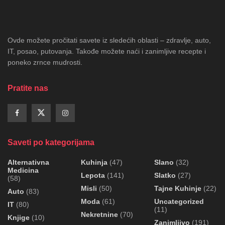
Ovde možete pročitati savete iz sledećih oblasti – zdravlje, auto,
IT, posao, putovanja. Takođe možete naći i zanimljive recepte i
poneko zrnce mudrosti.
Pratite nas
Saveti po kategorijama
Alternativna
Kuhinja
(47)
Slano
(32)
Medicina
Lepota
(141)
Slatko
(27)
(58)
Misli
(50)
Tajne Kuhinje
(22)
Auto
(83)
Moda
(61)
Uncategorized
IT
(80)
(11)
Nekretnine
(70)
Knjige
(10)
Zanimljivo
(191)