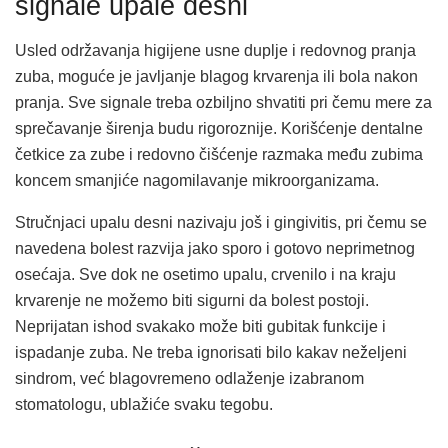
signale upale desni
Usled održavanja higijene usne duplje i redovnog pranja
zuba, moguće je javljanje blagog krvarenja ili bola nakon
pranja. Sve signale treba ozbiljno shvatiti pri čemu mere za
sprečavanje širenja budu rigoroznije. Korišćenje dentalne
četkice za zube i redovno čišćenje razmaka među zubima
koncem smanjiće nagomilavanje mikroorganizama.
Stručnjaci upalu desni nazivaju još i gingivitis, pri čemu se
navedena bolest razvija jako sporo i gotovo neprimetnog
osećaja. Sve dok ne osetimo upalu, crvenilo i na kraju
krvarenje ne možemo biti sigurni da bolest postoji.
Neprijatan ishod svakako može biti gubitak funkcije i
ispadanje zuba. Ne treba ignorisati bilo kakav neželjeni
sindrom, već blagovremeno odlaženje izabranom
stomatologu, ublažiće svaku tegobu.