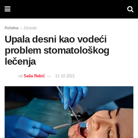
Početna
Zdravlje
Upala desni kao vodeći
problem stomatološkog
lečenja
od
Saša Rebić
11.10.2021