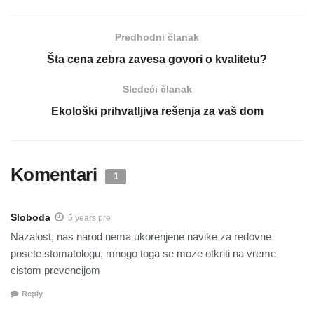
Predhodni članak
Šta cena zebra zavesa govori o kvalitetu?
Sledeći članak
Ekološki prihvatljiva rešenja za vaš dom
Komentari
1
Sloboda
5 years pre
Nazalost, nas narod nema ukorenjene navike za redovne
posete stomatologu, mnogo toga se moze otkriti na vreme
cistom prevencijom
Reply