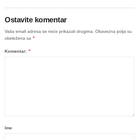
Ostavite komentar
Vaša emall adresa se neće prikazati drugima.
Obavezna polja su
*
obeležena sa
*
Komentar:
Ime