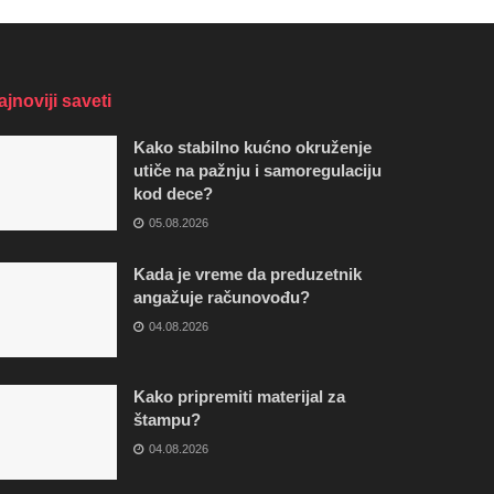
ajnoviji saveti
Kako stabilno kućno okruženje
utiče na pažnju i samoregulaciju
kod dece?
05.08.2026
Kada je vreme da preduzetnik
angažuje računovođu?
04.08.2026
Kako pripremiti materijal za
štampu?
04.08.2026