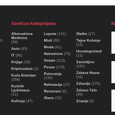
Saveti po kategorijama
N
Alternativna
Lepota
(141)
Slatko
(27)
Medicina
ći
Misli
(50)
Tajne Kuhinje
(58)
(22)
Moda
(61)
Auto
(83)
Uncategorized
Nekretnine
(70)
IT
(80)
(11)
Ostalo
(213)
Knjige
(10)
Zanimljivo
(191)
Posao
(178)
Kriptovalute
(2)
Zdrava Hrana
Putovanja
Kuća Enterijer
(41)
(134)
(256)
Zdravlje
(275)
Rekreacija
(27)
Kućnih
Ljubimaca
Zdravo Telo
Restorani
(6)
(11)
(89)
Slano
(32)
Kuhinja
(47)
Znanje
(5)