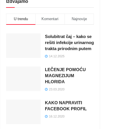
Izdvajamo
U trendu
Komentari
Najnovije
Solubitrat čaj – kako se
rešiti infekcije urinarnog
trakta prirodnim putem
14.12.2025
LEČENJE POMOĆU
MAGNEZIJUM
HLORIDA
23.03.2020
KAKO NAPRAVITI
FACEBOOK PROFIL
16.12.2020