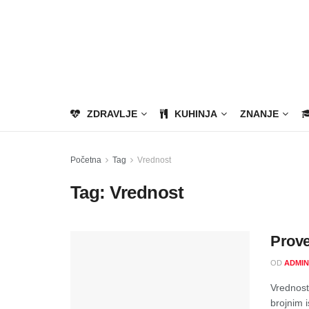
ZDRAVLJE
KUHINJA
ZNANJE
Početna
Tag
Vrednost
Tag:
Vrednost
Prove
OD
ADMIN
Vrednost
brojnim i