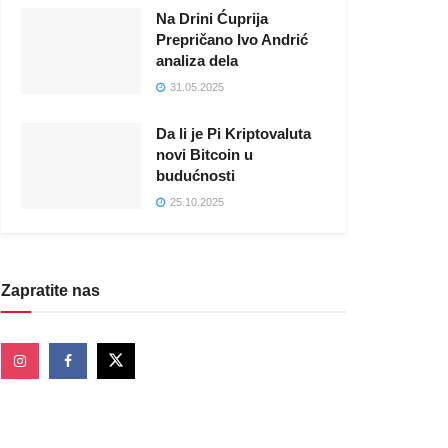
Na Drini Ćuprija
Prepričano Ivo Andrić
analiza dela
31.05.2025
Da li je Pi Kriptovaluta
novi Bitcoin u
budućnosti
25.10.2025
Zapratite nas