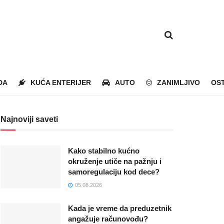
DA
KUĆA ENTERIJER
AUTO
ZANIMLJIVO
OS
Najnoviji saveti
Kako stabilno kućno
okruženje utiče na pažnju i
samoregulaciju kod dece?
05.08.2026
Kada je vreme da preduzetnik
angažuje računovođu?