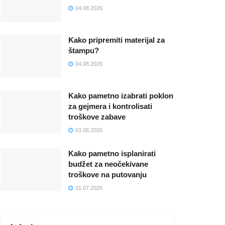
04.08.2026
Kako pripremiti materijal za
štampu?
04.08.2026
Kako pametno izabrati poklon
za gejmera i kontrolisati
troškove zabave
03.08.2026
Kako pametno isplanirati
budžet za neočekivane
troškove na putovanju
31.07.2026