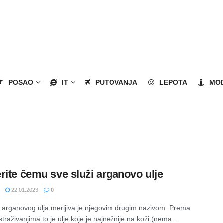
POSAO
IT
PUTOVANJA
LEPOTA
MO
rite čemu sve služi arganovo ulje
22.01.2023
0
 arganovog ulja merljiva je njegovim drugim nazivom. Prema
straživanjima to je ulje koje je najnežnije na koži (nema ...