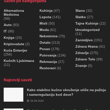
Saveti po kategorijama
Alternativna
Kuhinja
(47)
Slano
(32)
Medicina
Lepota
(141)
Slatko
(27)
(58)
Misli
(50)
Tajne Kuhinje
(22)
Auto
(83)
Moda
(61)
Uncategorized
IT
(80)
(11)
Nekretnine
(70)
Knjige
(10)
Zanimljivo
(191)
Ostalo
(213)
Kriptovalute
(2)
Zdrava Hrana
(41)
Posao
(178)
Kuća Enterijer
Zdravlje
(275)
(256)
Putovanja
(134)
Zdravo Telo
(89)
Kućnih Ljubimaca
Rekreacija
(27)
(11)
Znanje
(5)
Restorani
(6)
Najnoviji saveti
Kako stabilno kućno okruženje utiče na pažnju
i samoregulaciju kod dece?
05.08.2026