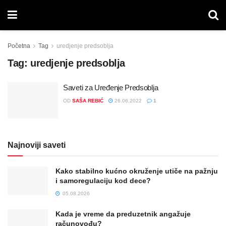
Početna
Tag
uredjenje predsoblja
Tag:
uredjenje predsoblja
Saveti za Uređenje Predsoblja
OD
SAŠA REBIĆ
26.06.2022
1
Najnoviji saveti
Kako stabilno kućno okruženje utiče na pažnju
i samoregulaciju kod dece?
05.08.2026
Kada je vreme da preduzetnik angažuje
računovođu?