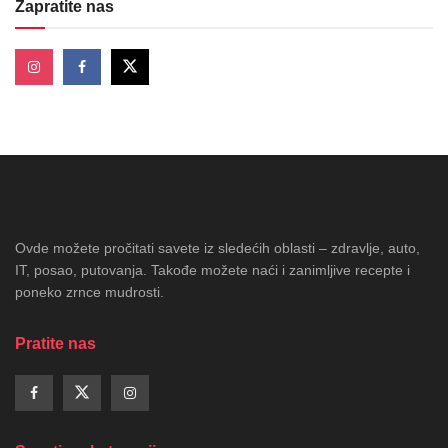
Zapratite nas
Ovde možete pročitati savete iz sledećih oblasti – zdravlje, auto,
IT, posao, putovanja. Takođe možete naći i zanimljive recepte i
poneko zrnce mudrosti.
Pratite nas