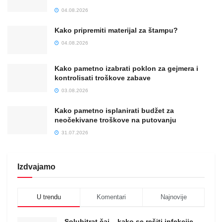
04.08.2026
Kako pripremiti materijal za štampu?
04.08.2026
Kako pametno izabrati poklon za gejmera i
kontrolisati troškove zabave
03.08.2026
Kako pametno isplanirati budžet za
neočekivane troškove na putovanju
31.07.2026
Izdvajamo
U trendu
Komentari
Najnovije
Solubitrat čaj – kako se rešiti infekcije