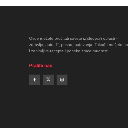
Ovde možete pročitati savete iz sledećih oblasti –
zdravlje, auto, IT, posao, putovanja. Takođe možete na
i zanimljive recepte i poneko zrnce mudrosti.
Pratite nas