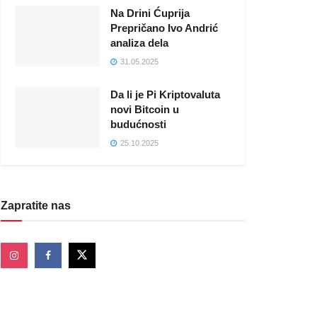
Na Drini Ćuprija
Prepričano Ivo Andrić
analiza dela
31.05.2025
Da li je Pi Kriptovaluta
novi Bitcoin u
budućnosti
25.10.2025
Zapratite nas