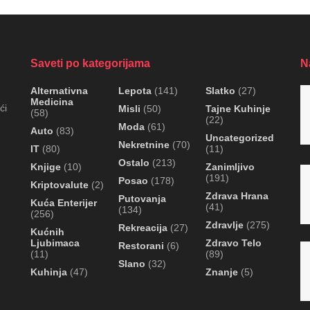
Saveti po kategorijama
N
Alternativna
Lepota
(141)
Slatko
(27)
Medicina
ći
Misli
(50)
Tajne Kuhinje
(58)
(22)
Moda
(61)
Auto
(83)
Uncategorized
Nekretnine
(70)
IT
(80)
(11)
Ostalo
(213)
Knjige
(10)
Zanimljivo
(191)
Posao
(178)
Kriptovalute
(2)
Zdrava Hrana
Putovanja
Kuća Enterijer
(41)
(134)
(256)
Zdravlje
(275)
Rekreacija
(27)
Kućnih
Ljubimaca
Zdravo Telo
Restorani
(6)
(11)
(89)
Slano
(32)
Kuhinja
(47)
Znanje
(5)