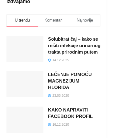
Izdvajamo
U trendu
Komentari
Najnovije
Solubitrat čaj – kako se
rešiti infekcije urinarnog
trakta prirodnim putem
14.12.2025
LEČENJE POMOĆU
MAGNEZIJUM
HLORIDA
23.03.2020
KAKO NAPRAVITI
FACEBOOK PROFIL
16.12.2020