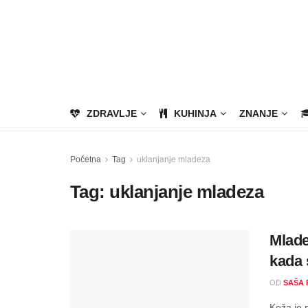
ZDRAVLJE
KUHINJA
ZNANJE
Početna
Tag
uklanjanje mladeza
Tag:
uklanjanje mladeza
Mladež
kada 
OD
SAŠA 
Koža je 