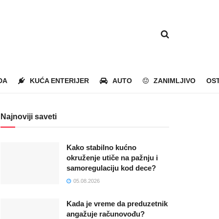
DA
KUĆA ENTERIJER
AUTO
ZANIMLJIVO
OS
Najnoviji saveti
Kako stabilno kućno
okruženje utiče na pažnju i
samoregulaciju kod dece?
05.08.2026
Kada je vreme da preduzetnik
angažuje računovođu?