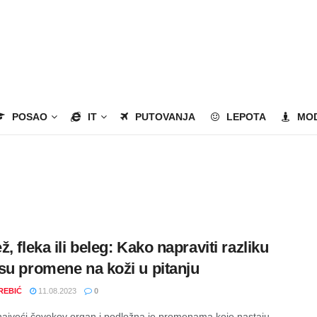
POSAO
IT
PUTOVANJA
LEPOTA
MO
, fleka ili beleg: Kako napraviti razliku
su promene na koži u pitanju
REBIĆ
11.08.2023
0
najveći čovekov organ i podložna je promenama koje nastaju