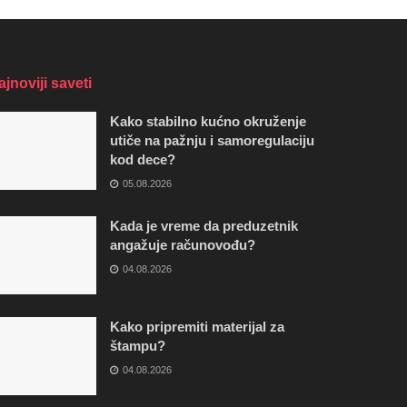
ajnoviji saveti
Kako stabilno kućno okruženje
utiče na pažnju i samoregulaciju
kod dece?
05.08.2026
Kada je vreme da preduzetnik
angažuje računovođu?
04.08.2026
Kako pripremiti materijal za
štampu?
04.08.2026