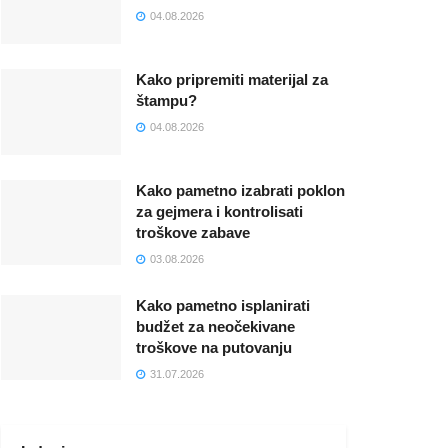
04.08.2026
Kako pripremiti materijal za
štampu?
04.08.2026
Kako pametno izabrati poklon
za gejmera i kontrolisati
troškove zabave
03.08.2026
Kako pametno isplanirati
budžet za neočekivane
troškove na putovanju
31.07.2026