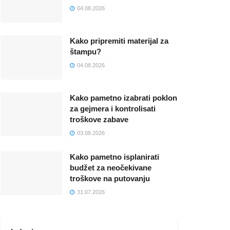
04.08.2026
Kako pripremiti materijal za
štampu?
04.08.2026
Kako pametno izabrati poklon
za gejmera i kontrolisati
troškove zabave
03.08.2026
Kako pametno isplanirati
budžet za neočekivane
troškove na putovanju
31.07.2026