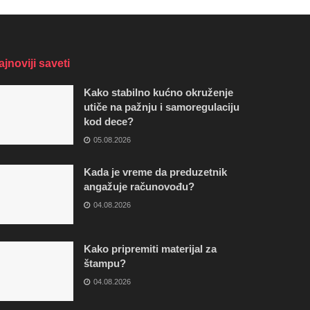
ajnoviji saveti
Kako stabilno kućno okruženje
utiče na pažnju i samoregulaciju
kod dece?
05.08.2026
Kada je vreme da preduzetnik
angažuje računovođu?
04.08.2026
Kako pripremiti materijal za
štampu?
04.08.2026