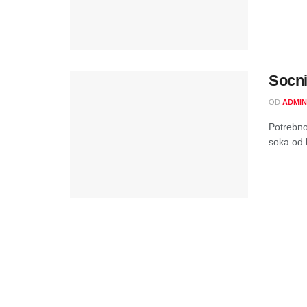
Socni
OD
ADMIN
Potrebno 
soka od l