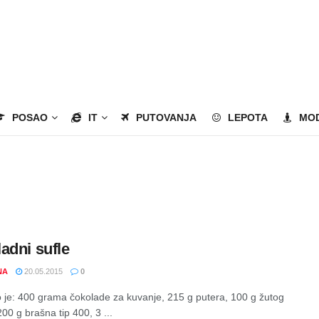
POSAO
IT
PUTOVANJA
LEPOTA
MO
adni sufle
NA
20.05.2015
0
 je: 400 grama čokolade za kuvanje, 215 g putera, 100 g žutog
00 g brašna tip 400, 3 ...