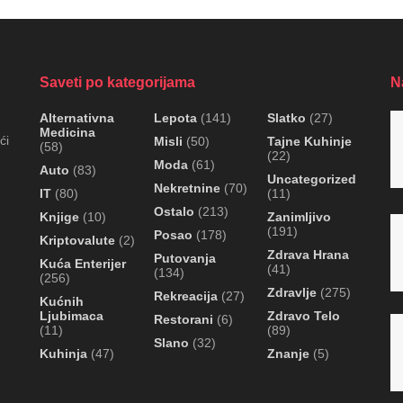
Saveti po kategorijama
N
Alternativna
Lepota
(141)
Slatko
(27)
Medicina
ći
Misli
(50)
Tajne Kuhinje
(58)
(22)
Moda
(61)
Auto
(83)
Uncategorized
Nekretnine
(70)
IT
(80)
(11)
Ostalo
(213)
Knjige
(10)
Zanimljivo
(191)
Posao
(178)
Kriptovalute
(2)
Zdrava Hrana
Putovanja
Kuća Enterijer
(41)
(134)
(256)
Zdravlje
(275)
Rekreacija
(27)
Kućnih
Ljubimaca
Zdravo Telo
Restorani
(6)
(11)
(89)
Slano
(32)
Kuhinja
(47)
Znanje
(5)