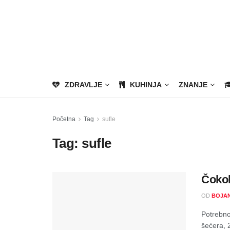
ZDRAVLJE
KUHINJA
ZNANJE
Početna
Tag
sufle
Tag:
sufle
Čokol
OD
BOJA
Potrebno
šećera, 2