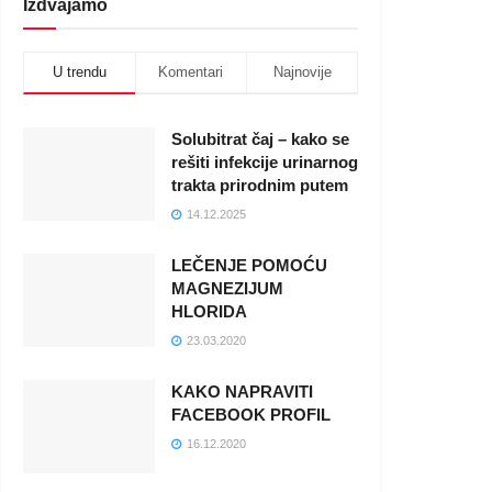
Izdvajamo
U trendu
Komentari
Najnovije
Solubitrat čaj – kako se
rešiti infekcije urinarnog
trakta prirodnim putem
14.12.2025
LEČENJE POMOĆU
MAGNEZIJUM
HLORIDA
23.03.2020
KAKO NAPRAVITI
FACEBOOK PROFIL
16.12.2020