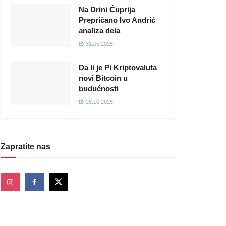
Na Drini Ćuprija
Prepričano Ivo Andrić
analiza dela
31.05.2025
Da li je Pi Kriptovaluta
novi Bitcoin u
budućnosti
25.10.2025
Zapratite nas