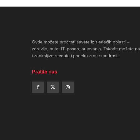
Ovde možete pročitati savete iz sledećih oblasti –
zdravlje, auto, IT, posao, putovanja. Takođe možete na
i zanimljive recepte i poneko zrnce mudrosti.
Pratite nas