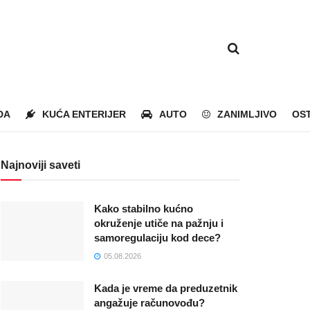
DA
KUĆA ENTERIJER
AUTO
ZANIMLJIVO
OS
Najnoviji saveti
Kako stabilno kućno
okruženje utiče na pažnju i
samoregulaciju kod dece?
05.08.2026
Kada je vreme da preduzetnik
angažuje računovođu?