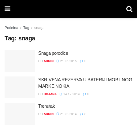
Početna
Tag
snaga
Tag:
snaga
Snaga porodice
OD
ADMIN
21.05.2015
0
SKRIVENA REZERVA U BATERIJI MOBILNOG
MARKE NOKIA
OD
BOJANA
14.12.2014
0
Trenutak
OD
ADMIN
21.08.2014
0