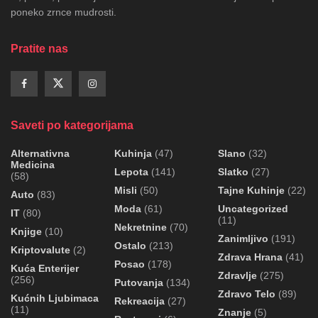
poneko zrnce mudrosti.
Pratite nas
Saveti po kategorijama
Alternativna
Kuhinja
(47)
Slano
(32)
Medicina
Lepota
(141)
Slatko
(27)
(58)
Misli
(50)
Tajne Kuhinje
(22)
Auto
(83)
Moda
(61)
Uncategorized
IT
(80)
(11)
Nekretnine
(70)
Knjige
(10)
Zanimljivo
(191)
Ostalo
(213)
Kriptovalute
(2)
Zdrava Hrana
(41)
Posao
(178)
Kuća Enterijer
Zdravlje
(275)
(256)
Putovanja
(134)
Zdravo Telo
(89)
Kućnih Ljubimaca
Rekreacija
(27)
(11)
Znanje
(5)