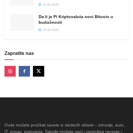
31.05.2025
Da li je Pi Kriptovaluta novi Bitcoin u
budućnosti
25.10.2025
Zapratite nas
Ovde možete pročitati savete iz sledećih oblasti – zdravlje, auto,
IT, posao, putovanja. Takođe možete naći i zanimljive recepte i