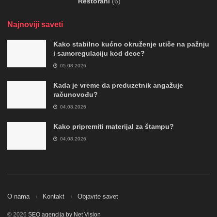
Restorani
(6)
Najnoviji saveti
Kako stabilno kućno okruženje utiče na pažnju
i samoregulaciju kod dece?
05.08.2026
Kada je vreme da preduzetnik angažuje
računovođu?
04.08.2026
Kako pripremiti materijal za štampu?
04.08.2026
O nama
Kontakt
Objavite savet
© 2026
SEO agencija by Net Vision