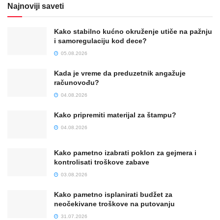
Najnoviji saveti
Kako stabilno kućno okruženje utiče na pažnju
i samoregulaciju kod dece?
05.08.2026
Kada je vreme da preduzetnik angažuje
računovođu?
04.08.2026
Kako pripremiti materijal za štampu?
04.08.2026
Kako pametno izabrati poklon za gejmera i
kontrolisati troškove zabave
03.08.2026
Kako pametno isplanirati budžet za
neočekivane troškove na putovanju
31.07.2026