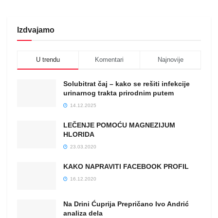
Izdvajamo
U trendu
Komentari
Najnovije
Solubitrat čaj – kako se rešiti infekcije
urinarnog trakta prirodnim putem
14.12.2025
LEČENJE POMOĆU MAGNEZIJUM
HLORIDA
23.03.2020
KAKO NAPRAVITI FACEBOOK PROFIL
16.12.2020
Na Drini Ćuprija Prepričano Ivo Andrić
analiza dela