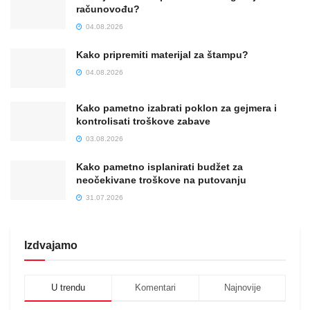
računovođu?
04.08.2026
Kako pripremiti materijal za štampu?
04.08.2026
Kako pametno izabrati poklon za gejmera i
kontrolisati troškove zabave
03.08.2026
Kako pametno isplanirati budžet za
neočekivane troškove na putovanju
31.07.2026
Izdvajamo
U trendu
Komentari
Najnovije