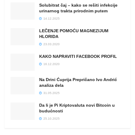
Solubitrat čaj – kako se rešiti infekcije
urinarnog trakta prirodnim putem
14.12.2025
LEČENJE POMOĆU MAGNEZIJUM
HLORIDA
23.03.2020
KAKO NAPRAVITI FACEBOOK PROFIL
16.12.2020
Na Drini Ćuprija Prepričano Ivo Andrić
analiza dela
31.05.2025
Da li je Pi Kriptovaluta novi Bitcoin u
budućnosti
25.10.2025