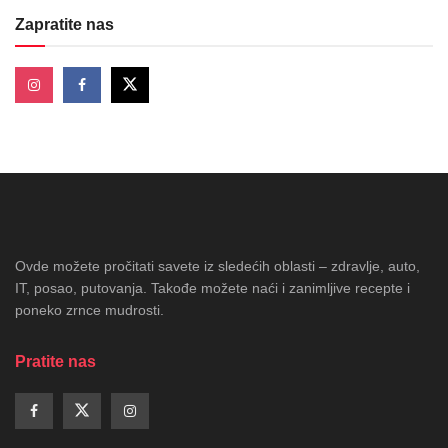
Zapratite nas
Ovde možete pročitati savete iz sledećih oblasti – zdravlje, auto,
IT, posao, putovanja. Takođe možete naći i zanimljive recepte i
poneko zrnce mudrosti.
Pratite nas