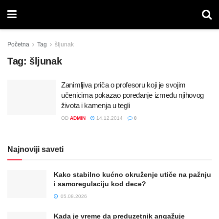
Početna
Tag
šljunak
Tag:
šljunak
Zanimljiva priča o profesoru koji je svojim
učenicima pokazao poređanje između njihovog
života i kamenja u tegli
OD
ADMIN
14.12.2014
0
Najnoviji saveti
Kako stabilno kućno okruženje utiče na pažnju
i samoregulaciju kod dece?
05.08.2026
Kada je vreme da preduzetnik angažuje