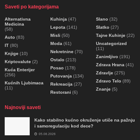
Saveti po kategorijama
Alternativna
Kuhinja
(47)
Slano
(32)
Medicina
Lepota
(141)
Slatko
(27)
(58)
Misli
(50)
Tajne Kuhinje
(22)
Auto
(83)
Moda
(61)
Uncategorized
IT
(80)
(11)
Nekretnine
(70)
Knjige
(10)
Zanimljivo
(191)
Ostalo
(213)
Kriptovalute
(2)
Zdrava Hrana
(41)
Posao
(178)
Kuća Enterijer
Zdravlje
(275)
(256)
Putovanja
(134)
Zdravo Telo
(89)
Kućnih Ljubimaca
Rekreacija
(27)
(11)
Znanje
(5)
Restorani
(6)
Najnoviji saveti
Kako stabilno kućno okruženje utiče na pažnju
i samoregulaciju kod dece?
05.08.2026