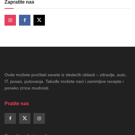
Zapratite nas
Ovde možete pročitati savete iz sledećih oblasti – zdravlje, auto,
IT, posao, putovanja. Takođe možete naći i zanimljive recepte i
poneko zrnce mudrosti.
Pratite nas