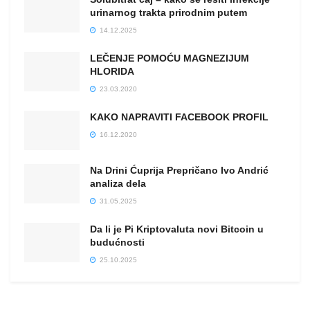
urinarnog trakta prirodnim putem
14.12.2025
LEČENJE POMOĆU MAGNEZIJUM
HLORIDA
23.03.2020
KAKO NAPRAVITI FACEBOOK PROFIL
16.12.2020
Na Drini Ćuprija Prepričano Ivo Andrić
analiza dela
31.05.2025
Da li je Pi Kriptovaluta novi Bitcoin u
budućnosti
25.10.2025