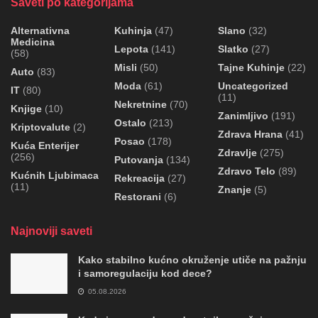
Saveti po kategorijama
Alternativna
Kuhinja
(47)
Slano
(32)
Medicina
Lepota
(141)
Slatko
(27)
(58)
Misli
(50)
Tajne Kuhinje
(22)
Auto
(83)
Moda
(61)
Uncategorized
IT
(80)
(11)
Nekretnine
(70)
Knjige
(10)
Zanimljivo
(191)
Ostalo
(213)
Kriptovalute
(2)
Zdrava Hrana
(41)
Posao
(178)
Kuća Enterijer
Zdravlje
(275)
(256)
Putovanja
(134)
Zdravo Telo
(89)
Kućnih Ljubimaca
Rekreacija
(27)
(11)
Znanje
(5)
Restorani
(6)
Najnoviji saveti
Kako stabilno kućno okruženje utiče na pažnju
i samoregulaciju kod dece?
05.08.2026