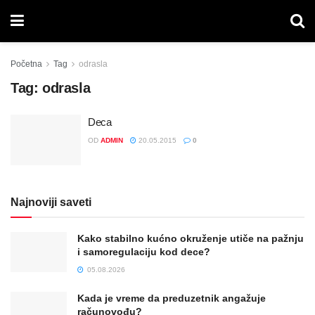
Početna
Tag
odrasla
Tag:
odrasla
Deca
OD
ADMIN
20.05.2015
0
Najnoviji saveti
Kako stabilno kućno okruženje utiče na pažnju
i samoregulaciju kod dece?
05.08.2026
Kada je vreme da preduzetnik angažuje
računovođu?