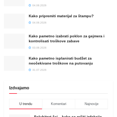
04.08.2026
Kako pripremiti materijal za štampu?
04.08.2026
Kako pametno izabrati poklon za gejmera i
kontrolisati troškove zabave
03.08.2026
Kako pametno isplanirati budžet za
neočekivane troškove na putovanju
31.07.2026
Izdvajamo
U trendu
Komentari
Najnovije
Solubitrat čaj – kako se rešiti infekcije