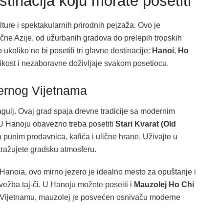
tinacija koju morate posetiti
lture i spektakularnih prirodnih pejzaža. Ovo je
očne Azije, od užurbanih gradova do prelepih tropskih
ukoliko ne bi posetili tri glavne destinacije:
Hanoi
,
Ho
likost i nezaboravne doživljaje svakom posetiocu.
vernog Vijetnama
ragulj. Ovaj grad spaja drevne tradicije sa modernim
U Hanoju obavezno treba posetiti
Stari Kvarat (Old
punim prodavnica, kafića i ulične hrane. Uživajte u
stražujete gradsku atmosferu.
anoia, ovo mirno jezero je idealno mesto za opuštanje i
 vežba taj-či. U Hanoju možete poseiti i
Mauzolej Ho Chi
 u Vijetnamu, mauzolej je posvećen osnivaču moderne