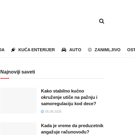
DA
KUĆA ENTERIJER
AUTO
ZANIMLJIVO
OS
Najnoviji saveti
Kako stabilno kućno
okruženje utiče na pažnju i
samoregulaciju kod dece?
05.08.2026
Kada je vreme da preduzetnik
angažuje računovođu?