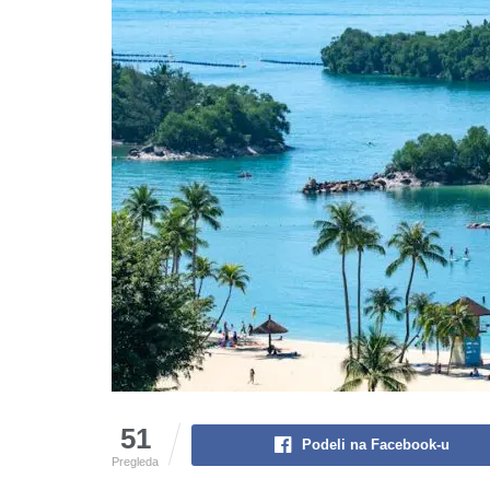
51
Podeli na Facebook-u
Pregleda