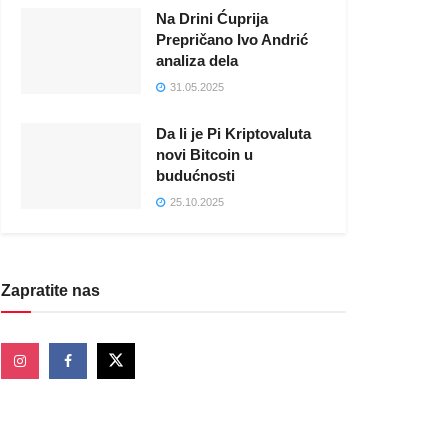
Na Drini Ćuprija
Prepričano Ivo Andrić
analiza dela
31.05.2025
Da li je Pi Kriptovaluta
novi Bitcoin u
budućnosti
25.10.2025
Zapratite nas