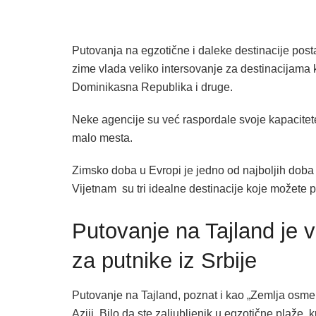
Putovanja na egzotične i daleke destinacije post
zime vlada veliko intersovanje za destinacijama 
Dominikasna Republika i druge.
Neke agencije su već raspordale svoje kapacitete
malo mesta.
Zimsko doba u Evropi je jedno od najboljih doba
Vijetnam su tri idealne destinacije koje možete p
Putovanje na Tajland je 
za putnike iz Srbije
Putovanje na Tajland, poznat i kao „Zemlja osmeha“
Aziji. Bilo da ste zaljubljenik u egzotične plaže, k