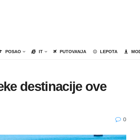
POSAO
IT
PUTOVANJA
LEPOTA
MO
eke destinacije ove
0