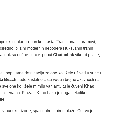
polski centar prepun kontrasta. Tradicionalni hramovi,
osrednoj blizini modernih nebodera i luksuznih tržnih
ja, dok su noćne pijace, poput
Chatuchak
vikend pijace,
a i popularna destinacija za one koji žele uživati u suncu
ta Beach
nude kristalno čistu vodu i brojne aktivnosti na
 sve one koji žele mirniju varijantu tu je čuveni
Khao
jnim cenama. Plaža u Khao Laku je duga nekoliko
ije.
 vrhunske rizorte, spa centre i mirne plaže. Ostrvo je