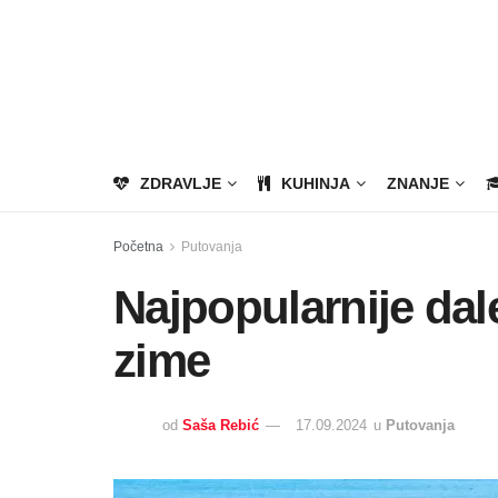
ZDRAVLJE
KUHINJA
ZNANJE
Početna
Putovanja
Najpopularnije dal
zime
od
Saša Rebić
17.09.2024
u
Putovanja