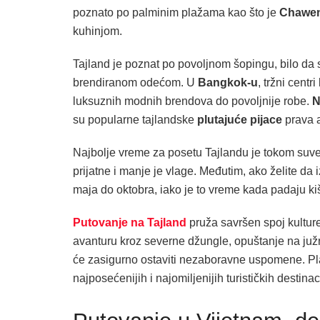
poznato po palminim plažama kao što je
Chawe
kuhinjom.
Tajland je poznat po povoljnom šopingu, bilo da s
brendiranom odećom. U
Bangkok-u
, tržni centr
luksuznih modnih brendova do povoljnije robe.
N
su popularne tajlandske
plutajuće pijace
prava a
Najbolje vreme za posetu Tajlandu je tokom suv
prijatne i manje je vlage. Međutim, ako želite da
maja do oktobra, iako je to vreme kada padaju kiš
Putovanje na Tajland
pruža savršen spoj kulture,
avanturu kroz severne džungle, opuštanje na južn
će zasigurno ostaviti nezaboravne uspomene. Plani
najposećenijih i najomiljenijih turističkih destina