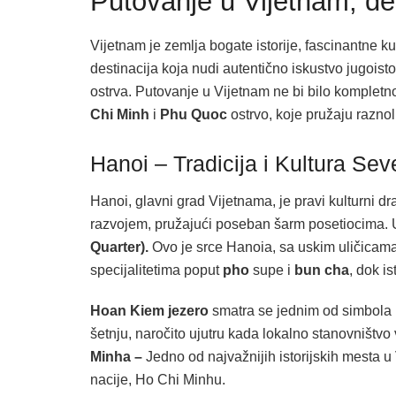
Putovanje u Vijetnam, des
Vijetnam je zemlja bogate istorije, fascinantne ku
destinacija koja nudi autentično iskustvo jugoist
ostrva. Putovanje u Vijetnam ne bi bilo kompletno 
Chi Minh
i
Phu Quoc
ostrvo, koje pružaju razno
Hanoi – Tradicija i Kultura Se
Hanoi, glavni grad Vijetnama, je pravi kulturni d
razvojem, pružajući poseban šarm posetiocima. 
Quarter).
Ovo je srce Hanoia, sa uskim uličicama 
specijalitetima poput
pho
supe i
bun cha
, dok i
Hoan Kiem jezero
smatra se jednim od simbola H
šetnju, naročito ujutru kada lokalno stanovništvo
Minha –
Jedno od najvažnijih istorijskih mesta
nacije, Ho Chi Minhu.