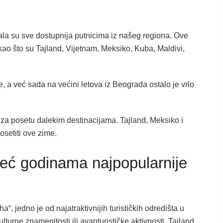
ala su sve dostupnija putnicima iz našeg regiona. Ove
kao što su Tajland, Vijetnam, Meksiko, Kuba, Maldivi,
, a već sada na većini letova iz Beograda ostalo je vrlo
 za posetu dalekim destinacijama. Tajland, Meksiko i
osetiti ove zime.
već godinama najpopularnije
, jedno je od najatraktivnijih turističkih odredišta u
ulturne znamenitosti ili avanturističke aktivnosti, Tajland