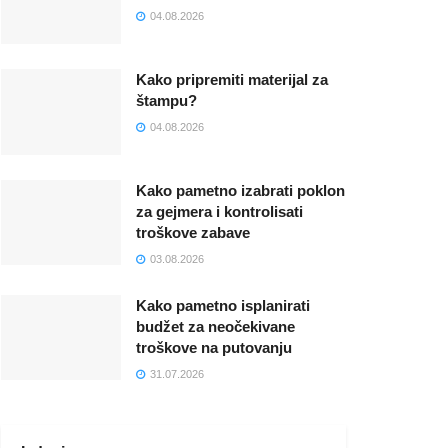
04.08.2026
Kako pripremiti materijal za
štampu?
04.08.2026
Kako pametno izabrati poklon
za gejmera i kontrolisati
troškove zabave
03.08.2026
Kako pametno isplanirati
budžet za neočekivane
troškove na putovanju
31.07.2026