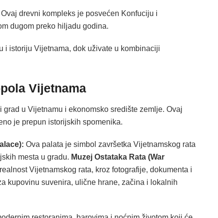
.
Ovaj drevni kompleks je posvećen Konfuciju i
rijom dugom preko hiljadu godina.
 i istoriju Vijetnama, dok uživate u kombinaciji
opola Vijetnama
ći grad u Vijetnamu i ekonomsko središte zemlje. Ovaj
eno je prepun istorijskih spomenika.
alace):
Ova palata je simbol završetka Vijetnamskog rata
rijskih mesta u gradu.
Muzej Ostataka Rata (War
realnost Vijetnamskog rata, kroz fotografije, dokumenta i
a kupovinu suvenira, ulične hrane, začina i lokalnih
modernim restoranima, barovima i noćnim životom koji će