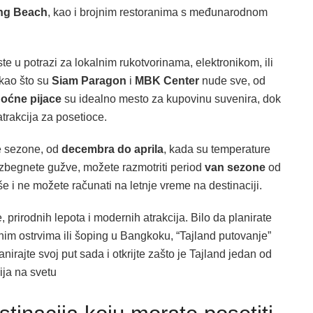
ng Beach
, kao i brojnim restoranima s međunarodnom
te u potrazi za lokalnim rukotvorinama, elektronikom, ili
i kao što su
Siam Paragon
i
MBK Center
nude sve, od
oćne pijace
su idealno mesto za kupovinu suvenira, dok
trakcija za posetioce.
e sezone, od
decembra do aprila
, kada su temperature
 izbegnete gužve, možete razmotriti period
van sezone
od
e i ne možete računati na letnje vreme na destinaciji.
 prirodnih lepota i modernih atrakcija. Bilo da planirate
im ostrvima ili šoping u Bangkoku, “Tajland putovanje”
rajte svoj put sada i otkrijte zašto je Tajland jedan od
cija na svetu