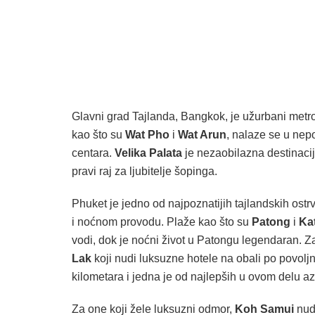
Glavni grad Tajlanda, Bangkok, je užurbani metro
kao što su
Wat Pho
i
Wat Arun
, nalaze se u nep
centara.
Velika Palata
je nezaobilazna destinaci
pravi raj za ljubitelje šopinga.
Phuket je jedno od najpoznatijih tajlandskih ostrv
i noćnom provodu. Plaže kao što su
Patong
i
Ka
vodi, dok je noćni život u Patongu legendaran. Za
Lak
koji nudi luksuzne hotele na obali po povol
kilometara i jedna je od najlepših u ovom delu az
Za one koji žele luksuzni odmor,
Koh Samui
nudi