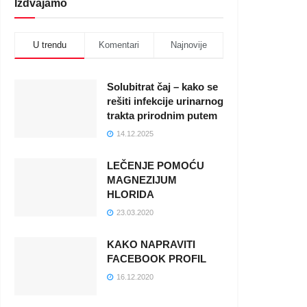
Izdvajamo
U trendu
Komentari
Najnovije
Solubitrat čaj – kako se
rešiti infekcije urinarnog
trakta prirodnim putem
14.12.2025
LEČENJE POMOĆU
MAGNEZIJUM
HLORIDA
23.03.2020
KAKO NAPRAVITI
FACEBOOK PROFIL
16.12.2020