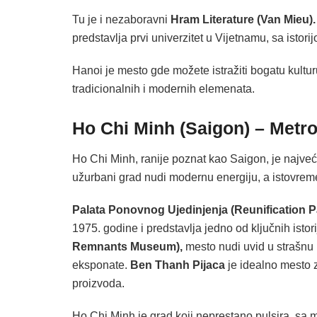
Tu je i nezaboravni
Hram Literature (Van Mieu)
predstavlja prvi univerzitet u Vijetnamu, sa isto
Hanoi je mesto gde možete istražiti bogatu kulturu
tradicionalnih i modernih elemenata.
Ho Chi Minh (Saigon) – Metr
Ho Chi Minh, ranije poznat kao Saigon, je najve
užurbani grad nudi modernu energiju, a istovrem
Palata Ponovnog Ujedinjenja (Reunification P
1975. godine i predstavlja jedno od ključnih isto
Remnants Museum),
mesto nudi uvid u strašnu 
eksponate.
Ben Thanh Pijaca
je idealno mesto z
proizvoda.
Ho Chi Minh je grad koji neprestano pulsira, sa 