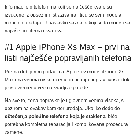
Informacije o telefonima koji se najčešće kvare su
izvučene iz opsežnih istraživanja i tiču se svih modela
mobilnih uređaja. U nastavku saznajte koji su to modeli sa
najviše problema i kvarova.
#1 Apple iPhone Xs Max – prvi na
listi najčešće popravljanih telefona
Prema dobijenim podacima, Apple-ov model iPhone Xs
Max ima veoma nisku ocenu po pitanju popravljivosti, dok
je istovremeno veoma kvarljive prirode.
Na sve to, cena popravke je uglavnom veoma visoka, s
obzirom na ovakav karakter uređaja. Ukoliko dođe do
oštećenja poleđine telefona koja je staklena
, biće
potrebna kompletna reparacija i komplikovana procedura
zamene.