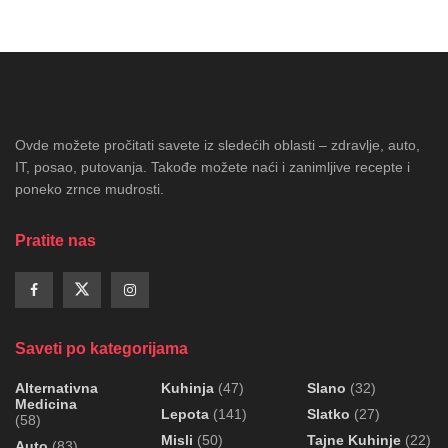
Ovde možete pročitati savete iz sledećih oblasti – zdravlje, auto,
IT, posao, putovanja. Takođe možete naći i zanimljive recepte i
poneko zrnce mudrosti.
Pratite nas
Saveti po kategorijama
Alternativna
Kuhinja
(47)
Slano
(32)
Medicina
Lepota
(141)
Slatko
(27)
(58)
Misli
(50)
Tajne Kuhinje
(22)
Auto
(83)