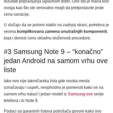
rezultati popravljanja uglavnom dobri. Ono što je mana kod
ovoga kao što ste verovatno mogli da pretpostavite jeste
cena sanacije.
U slučaju da se polomi staklo na zadnjoj strani, potrebna je
veoma
komplikovana zamena unutrašnjih komponenti
,
koja i donosi cenu skladnu složenosti procedure.
#3 Samsung Note 9 – “konačno”
jedan Android na samom vrhu ove
liste
Iako ovo nije takmičarska lista gde visoka mesta
označavaju i uspeh, neophodno je pomenuti kako se na
samom vrhu nalazi i jedan model iz
Samsung-ove
serije
telefona i to Note 9.
Podaci sa garantnih listova potrošača govore kako ovo