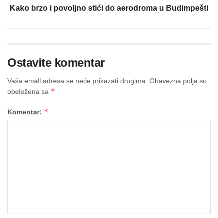
Kako brzo i povoljno stići do aerodroma u Budimpešti
Ostavite komentar
Vaša emall adresa se neće prikazati drugima.
Obavezna polja su
*
obeležena sa
*
Komentar: