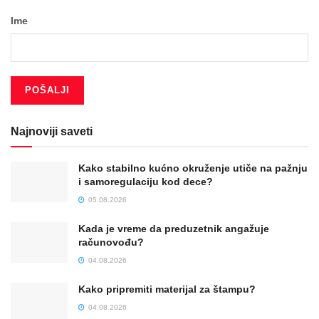
Ime
Najnoviji saveti
Kako stabilno kućno okruženje utiče na pažnju
i samoregulaciju kod dece?
05.08.2026
Kada je vreme da preduzetnik angažuje
računovođu?
04.08.2026
Kako pripremiti materijal za štampu?
04.08.2026