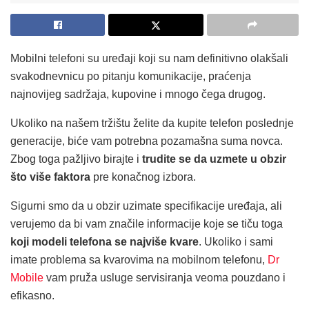
Mobilni telefoni su uređaji koji su nam definitivno olakšali
svakodnevnicu po pitanju komunikacije, praćenja
najnovijeg sadržaja, kupovine i mnogo čega drugog.
Ukoliko na našem tržištu želite da kupite telefon poslednje
generacije, biće vam potrebna pozamašna suma novca.
Zbog toga pažljivo birajte i
trudite se da uzmete u obzir
što više faktora
pre konačnog izbora.
Sigurni smo da u obzir uzimate specifikacije uređaja, ali
verujemo da bi vam značile informacije koje se tiču toga
koji modeli telefona se najviše kvare
. Ukoliko i sami
imate problema sa kvarovima na mobilnom telefonu,
Dr
Mobile
vam pruža usluge servisiranja veoma pouzdano i
efikasno.