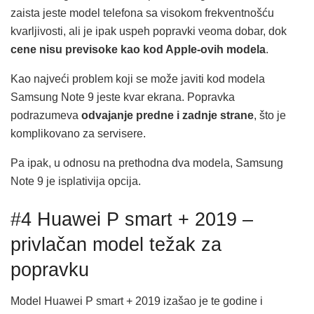
zaista jeste model telefona sa visokom frekventnošću
kvarljivosti, ali je ipak uspeh popravki veoma dobar, dok
cene nisu previsoke kao kod Apple-ovih modela
.
Kao najveći problem koji se može javiti kod modela
Samsung Note 9 jeste kvar ekrana. Popravka
podrazumeva
odvajanje predne i zadnje strane
, što je
komplikovano za servisere.
Pa ipak, u odnosu na prethodna dva modela, Samsung
Note 9 je isplativija opcija.
#4 Huawei P smart + 2019 –
privlačan model težak za
popravku
Model Huawei P smart + 2019 izašao je te godine i