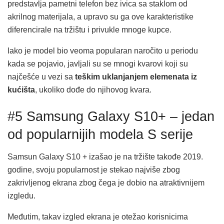
predstavlja pametni telefon bez ivica sa staklom od
akrilnog materijala, a upravo su ga ove karakteristike
diferencirale na tržištu i privukle mnoge kupce.
Iako je model bio veoma popularan naročito u periodu
kada se pojavio, javljali su se mnogi kvarovi koji su
najčešće u vezi sa
teškim uklanjanjem elemenata iz
kućišta
, ukoliko dođe do njihovog kvara.
#5 Samsung Galaxy S10+ – jedan
od popularnijih modela S serije
Samsun Galaxy S10 + izašao je na tržište takođe 2019.
godine, svoju popularnost je stekao najviše zbog
zakrivljenog ekrana zbog čega je dobio na atraktivnijem
izgledu.
Međutim, takav izgled ekrana je otežao korisnicima