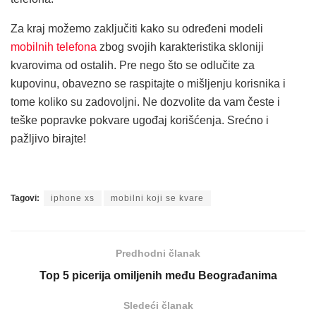
Za kraj možemo zaključiti kako su određeni modeli
mobilnih telefona
zbog svojih karakteristika skloniji
kvarovima od ostalih. Pre nego što se odlučite za
kupovinu, obavezno se raspitajte o mišljenju korisnika i
tome koliko su zadovoljni. Ne dozvolite da vam česte i
teške popravke pokvare ugođaj korišćenja. Srećno i
pažljivo birajte!
Tagovi:
iphone xs
mobilni koji se kvare
Predhodni članak
Top 5 picerija omiljenih među Beograđanima
Sledeći članak