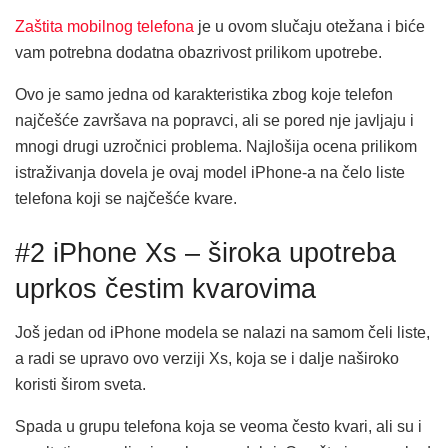
Zaštita mobilnog telefona
je u ovom slučaju otežana i biće
vam potrebna dodatna obazrivost prilikom upotrebe.
Ovo je samo jedna od karakteristika zbog koje telefon
najčešće završava na popravci, ali se pored nje javljaju i
mnogi drugi uzročnici problema. Najlošija ocena prilikom
istraživanja dovela je ovaj model iPhone-a na čelo liste
telefona koji se najčešće kvare.
#2 iPhone Xs – široka upotreba
uprkos čestim kvarovima
Još jedan od iPhone modela se nalazi na samom čeli liste,
a radi se upravo ovo verziji Xs, koja se i dalje naširoko
koristi širom sveta.
Spada u grupu telefona koja se veoma često kvari, ali su i