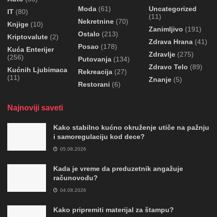
Moda
(61)
Uncategorized
IT
(80)
(11)
Nekretnine
(70)
Knjige
(10)
Zanimljivo
(191)
Ostalo
(213)
Kriptovalute
(2)
Zdrava Hrana
(41)
Posao
(178)
Kuća Enterijer
Zdravlje
(275)
(256)
Putovanja
(134)
Zdravo Telo
(89)
Kućnih Ljubimaca
Rekreacija
(27)
(11)
Znanje
(5)
Restorani
(6)
Najnoviji saveti
Kako stabilno kućno okruženje utiče na pažnju
i samoregulaciju kod dece?
05.08.2026
Kada je vreme da preduzetnik angažuje
računovođu?
04.08.2026
Kako pripremiti materijal za štampu?