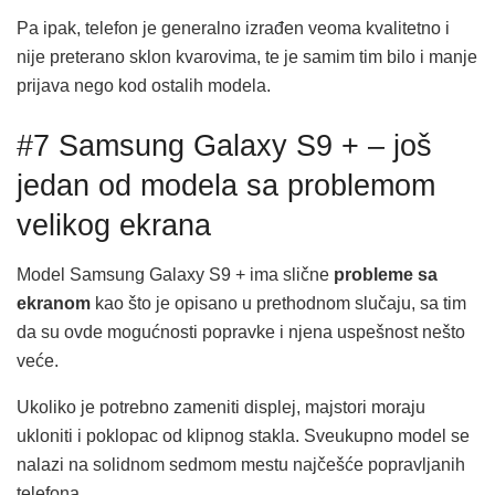
Pa ipak, telefon je generalno izrađen veoma kvalitetno i
nije preterano sklon kvarovima, te je samim tim bilo i manje
prijava nego kod ostalih modela.
#7 Samsung Galaxy S9 + – još
jedan od modela sa problemom
velikog ekrana
Model Samsung Galaxy S9 + ima slične
probleme sa
ekranom
kao što je opisano u prethodnom slučaju, sa tim
da su ovde mogućnosti popravke i njena uspešnost nešto
veće.
Ukoliko je potrebno zameniti displej, majstori moraju
ukloniti i poklopac od klipnog stakla. Sveukupno model se
nalazi na solidnom sedmom mestu najčešće popravljanih
telefona.