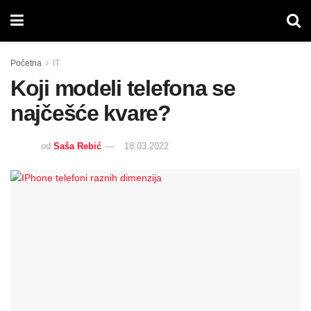
Početna
IT
Koji modeli telefona se
najčešće kvare?
od
Saša Rebić
18.03.2022