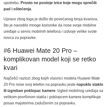
upotrebu.
Prosto ne postoje ivice koje mogu sprečiti
pad i oštećenja
.
Upravo zbog toga je došlo do povećanog broja kvarova,
što je navodilo mnoge korisnike da nose svoje mobilne
uređaje u servis mobilnih telefona i izdvoje velike svote
novca za popravke.
#6 Huawei Mate 20 Pro –
komplikovan model koji se retko
kvari
Najčešći razlozi zbog kojih vlasnici modela Huawei Mate
20 Pro nose svoj telefon na popravku jeste
napuklo staklo
ili izgreban poklopac kamere
. Izgled mobilnog uređaja sa
velikom površinom stakla i poklopcem kamere komplikuje
posao majstorima zaduženim za popravku.