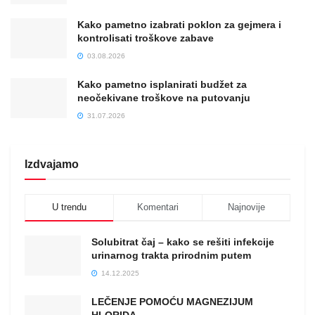
Kako pametno izabrati poklon za gejmera i
kontrolisati troškove zabave
03.08.2026
Kako pametno isplanirati budžet za
neočekivane troškove na putovanju
31.07.2026
Izdvajamo
U trendu
Komentari
Najnovije
Solubitrat čaj – kako se rešiti infekcije
urinarnog trakta prirodnim putem
14.12.2025
LEČENJE POMOĆU MAGNEZIJUM
HLORIDA