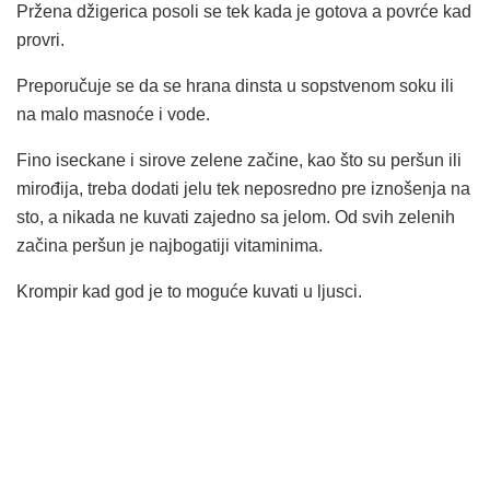
Pržena džigerica posoli se tek kada je gotova a povrće kad
provri.
Preporučuje se da se hrana dinsta u sopstvenom soku ili
na malo masnoće i vode.
Fino iseckane i sirove zelene začine, kao što su peršun ili
mirođija, treba dodati jelu tek neposredno pre iznošenja na
sto, a nikada ne kuvati zajedno sa jelom. Od svih zelenih
začina peršun je najbogatiji vitaminima.
Krompir kad god je to moguće kuvati u ljusci.