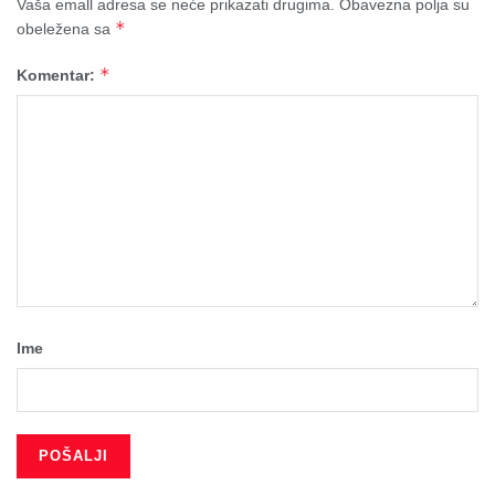
Vaša emall adresa se neće prikazati drugima.
Obavezna polja su
*
obeležena sa
*
Komentar:
Ime