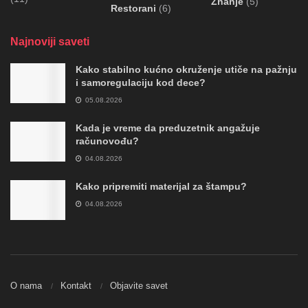
Znanje
(5)
Restorani
(6)
Najnoviji saveti
Kako stabilno kućno okruženje utiče na pažnju
i samoregulaciju kod dece?
05.08.2026
Kada je vreme da preduzetnik angažuje
računovođu?
04.08.2026
Kako pripremiti materijal za štampu?
04.08.2026
O nama
Kontakt
Objavite savet