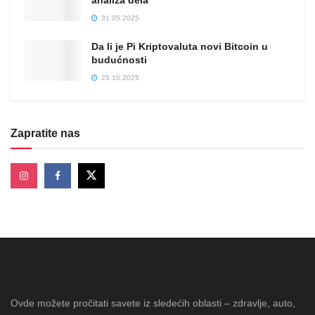
analiza dela
31.05.2025
Da li je Pi Kriptovaluta novi Bitcoin u
budućnosti
25.10.2025
Zapratite nas
Ovde možete pročitati savete iz sledećih oblasti – zdravlje, auto,