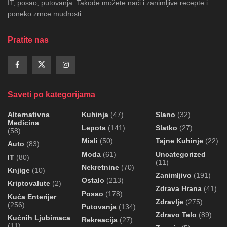
IT, posao, putovanja. Takođe možete naći i zanimljive recepte i
poneko zrnce mudrosti.
Pratite nas
Saveti po kategorijama
Alternativna
Kuhinja
(47)
Slano
(32)
Medicina
Lepota
(141)
Slatko
(27)
(58)
Misli
(50)
Tajne Kuhinje
(22)
Auto
(83)
Moda
(61)
Uncategorized
IT
(80)
(11)
Nekretnine
(70)
Knjige
(10)
Zanimljivo
(191)
Ostalo
(213)
Kriptovalute
(2)
Zdrava Hrana
(41)
Posao
(178)
Kuća Enterijer
Zdravlje
(275)
(256)
Putovanja
(134)
Zdravo Telo
(89)
Kućnih Ljubimaca
Rekreacija
(27)
(11)