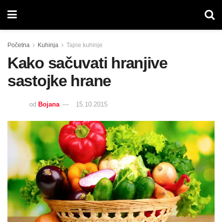
Početna
Kuhinja
Tajne kuhinje
Kako sačuvati hranjive
sastojke hrane
od
Bojana
15.10.2015