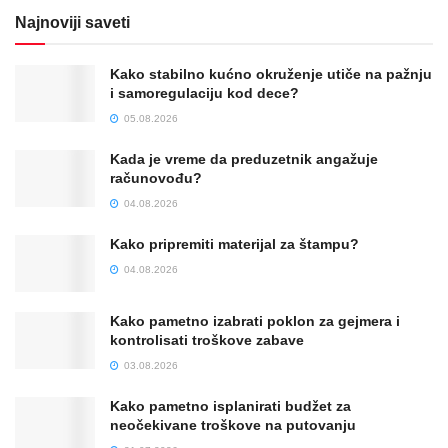
Najnoviji saveti
Kako stabilno kućno okruženje utiče na pažnju
i samoregulaciju kod dece?
05.08.2026
Kada je vreme da preduzetnik angažuje
računovođu?
04.08.2026
Kako pripremiti materijal za štampu?
04.08.2026
Kako pametno izabrati poklon za gejmera i
kontrolisati troškove zabave
03.08.2026
Kako pametno isplanirati budžet za
neočekivane troškove na putovanju