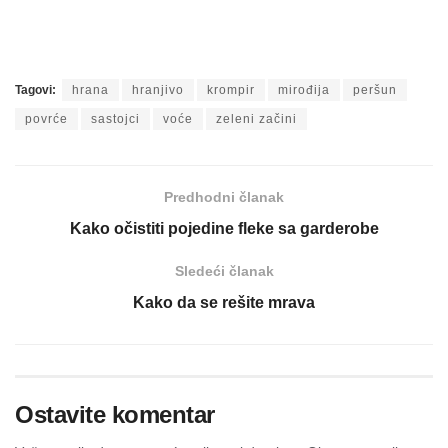
Tagovi:
hrana
hranjivo
krompir
mirođija
peršun
povrće
sastojci
voće
zeleni začini
Predhodni članak
Kako očistiti pojedine fleke sa garderobe
Sledeći članak
Kako da se rešite mrava
Ostavite komentar