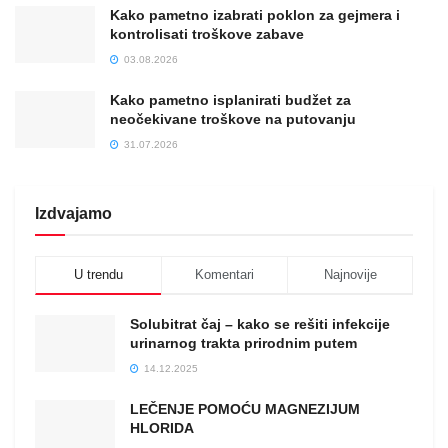
Kako pametno izabrati poklon za gejmera i
kontrolisati troškove zabave
03.08.2026
Kako pametno isplanirati budžet za
neočekivane troškove na putovanju
31.07.2026
Izdvajamo
U trendu
Komentari
Najnovije
Solubitrat čaj – kako se rešiti infekcije
urinarnog trakta prirodnim putem
14.12.2025
LEČENJE POMOĆU MAGNEZIJUM
HLORIDA