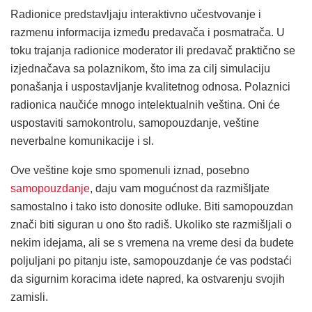
Radionice predstavljaju interaktivno učestvovanje i
razmenu informacija između predavača i posmatrača. U
toku trajanja radionice moderator ili predavač praktično se
izjednačava sa polaznikom, što ima za cilj simulaciju
ponašanja i uspostavljanje kvalitetnog odnosa. Polaznici
radionica naučiće mnogo intelektualnih veština. Oni će
uspostaviti samokontrolu, samopouzdanje, veštine
neverbalne komunikacije i sl.
Ove veštine koje smo spomenuli iznad, posebno
samopouzdanje
, daju vam mogućnost da razmišljate
samostalno i tako isto donosite odluke. Biti samopouzdan
znači biti siguran u ono što radiš. Ukoliko ste razmišljali o
nekim idejama, ali se s vremena na vreme desi da budete
poljuljani po pitanju iste, samopouzdanje će vas podstaći
da sigurnim koracima idete napred, ka ostvarenju svojih
zamisli.