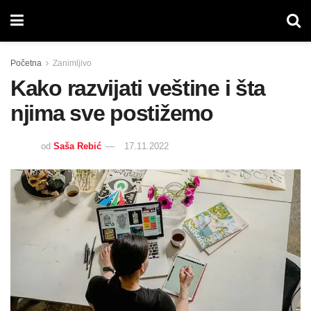
Početna
Zanimljivo
Kako razvijati veštine i šta
njima sve postižemo
od
Saša Rebić
17.11.2022