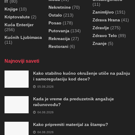
IT
(80)
(11)
Nekretnine
(70)
Knjige
(10)
Zanimljivo
(191)
Ostalo
(213)
Kriptovalute
(2)
Zdrava Hrana
(41)
Posao
(178)
Kuća Enterijer
Zdravlje
(275)
(256)
Putovanja
(134)
Zdravo Telo
(89)
Kućnih Ljubimaca
Rekreacija
(27)
(11)
Znanje
(5)
Restorani
(6)
Najnoviji saveti
Kako stabilno kućno okruženje utiče na pažnju
i samoregulaciju kod dece?
05.08.2026
Kada je vreme da preduzetnik angažuje
računovođu?
04.08.2026
Kako pripremiti materijal za štampu?
04.08.2026