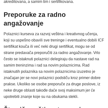
akreditovana, a samim tim i sertifikovana.
Preporuke za radno
angažovanje
Polaznici kurseva za razvoj veština i kreativnog učenja,
koji su uspešno obavili sve treninge i eventualno dobili ICF
sertifikat kouča ili već neki drugi sertifikat, mogu se od
strane predavača preporučiti za radno angažovanje. Vrlo
često se istaknuti polaznici delegiraju da nastave rad na
samim treninzima i rad sa novim polaznicima. Rad
istaknutih polaznika sa novim polaznicima izuzetno je
značajan jer se novi polaznici podstiču kroz primer dobre
prakse. Ukoliko se osobe preporuče za druge poslove, iz
neke druge oblasti takođe daće svoj maksimum jer će
upotrebiti znanje koje su na obukama stekli.