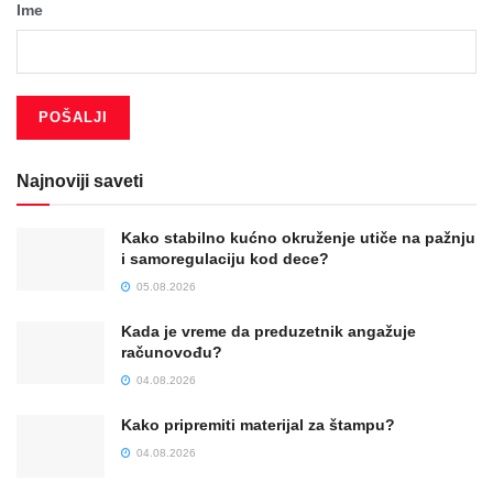
Ime
Najnoviji saveti
Kako stabilno kućno okruženje utiče na pažnju
i samoregulaciju kod dece?
05.08.2026
Kada je vreme da preduzetnik angažuje
računovođu?
04.08.2026
Kako pripremiti materijal za štampu?
04.08.2026