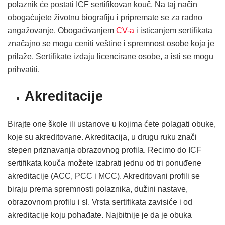
polaznik će postati ICF sertifikovan kouč. Na taj način
obogaćujete životnu biografiju i pripremate se za radno
angažovanje. Obogaćivanjem
CV-a
i isticanjem sertifikata
značajno se mogu ceniti veštine i spremnost osobe koja je
prilaže. Sertifikate izdaju licencirane osobe, a isti se mogu
prihvatiti.
Akreditacije
Birajte one škole ili ustanove u kojima ćete polagati obuke,
koje su akreditovane. Akreditacija, u drugu ruku znači
stepen priznavanja obrazovnog profila. Recimo do ICF
sertifikata kouča možete izabrati jednu od tri ponuđene
akreditacije (ACC, PCC i MCC). Akreditovani profili se
biraju prema spremnosti polaznika, dužini nastave,
obrazovnom profilu i sl. Vrsta sertifikata zavisiće i od
akreditacije koju pohađate. Najbitnije je da je obuka