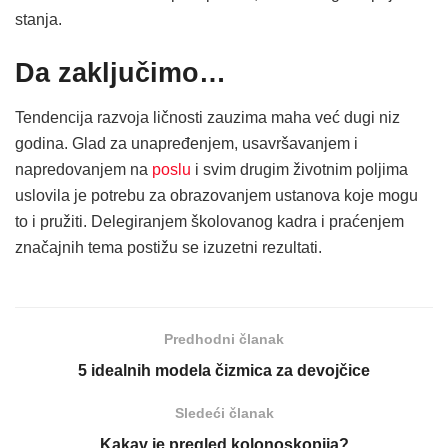
stanja.
Da zaključimo…
Tendencija razvoja ličnosti zauzima maha već dugi niz
godina. Glad za unapređenjem, usavršavanjem i
napredovanjem na
poslu
i svim drugim životnim poljima
uslovila je potrebu za obrazovanjem ustanova koje mogu
to i pružiti. Delegiranjem školovanog kadra i praćenjem
značajnih tema postižu se izuzetni rezultati.
Predhodni članak
5 idealnih modela čizmica za devojčice
Sledeći članak
Kakav je pregled kolonoskopija?