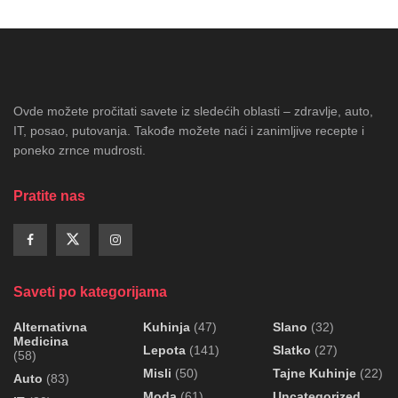
Ovde možete pročitati savete iz sledećih oblasti – zdravlje, auto,
IT, posao, putovanja. Takođe možete naći i zanimljive recepte i
poneko zrnce mudrosti.
Pratite nas
Saveti po kategorijama
Alternativna
Kuhinja
(47)
Slano
(32)
Medicina
Lepota
(141)
Slatko
(27)
(58)
Misli
(50)
Tajne Kuhinje
(22)
Auto
(83)
Moda
(61)
Uncategorized