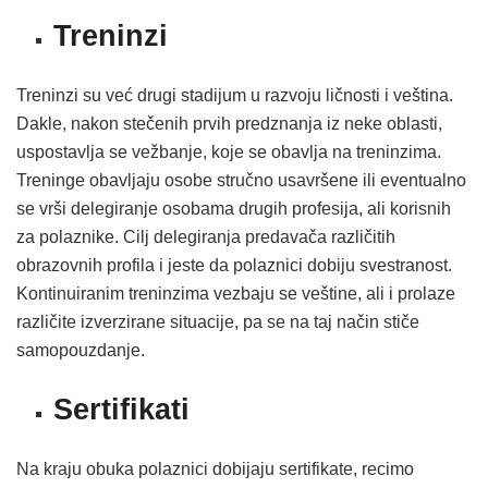
Treninzi
Treninzi su već drugi stadijum u razvoju ličnosti i veština.
Dakle, nakon stečenih prvih predznanja iz neke oblasti,
uspostavlja se vežbanje, koje se obavlja na treninzima.
Treninge obavljaju osobe stručno usavršene ili eventualno
se vrši delegiranje osobama drugih profesija, ali korisnih
za polaznike. Cilj delegiranja predavača različitih
obrazovnih profila i jeste da polaznici dobiju svestranost.
Kontinuiranim treninzima vezbaju se veštine, ali i prolaze
različite izverzirane situacije, pa se na taj način stiče
samopouzdanje.
Sertifikati
Na kraju obuka polaznici dobijaju sertifikate, recimo