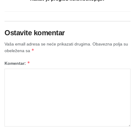
Ostavite komentar
Vaša emall adresa se neće prikazati drugima.
Obavezna polja su
*
obeležena sa
*
Komentar: