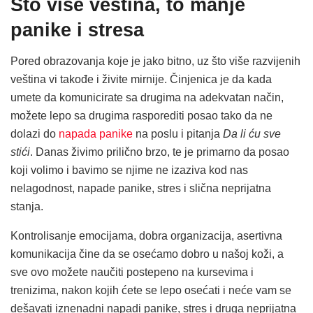
Što više veština, to manje
panike i stresa
Pored obrazovanja koje je jako bitno, uz što više razvijenih
veština vi takođe i živite mirnije. Činjenica je da kada
umete da komunicirate sa drugima na adekvatan način,
možete lepo sa drugima rasporediti posao tako da ne
dolazi do
napada panike
na poslu i pitanja
Da li ću sve
stići
. Danas živimo prilično brzo, te je primarno da posao
koji volimo i bavimo se njime ne izaziva kod nas
nelagodnost, napade panike, stres i slična neprijatna
stanja.
Kontrolisanje emocijama, dobra organizacija, asertivna
komunikacija čine da se osećamo dobro u našoj koži, a
sve ovo možete naučiti postepeno na kursevima i
trenizima, nakon kojih ćete se lepo osećati i neće vam se
dešavati iznenadni napadi panike, stres i druga neprijatna