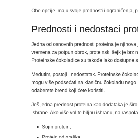
Obe opcije imaju svoje prednosti i ograničenja, pa
Prednosti i nedostaci pro
Jedna od osnovnih prednosti proteina je njihova
vremena za potpun obrok, proteinski šejk je brz n
Proteinske čokoladice su takođe lako dostupne 
Međutim, postoji i nedostatak. Proteinske čokola
mogu više podsećati na klasičnu čokoladu nego na
odaberete brend koji ćete koristiti.
Još jedna prednost proteina kao dodataka je šir
ishrane. Ako više volite biljnu ishranu, na raspo
Sojin protein,
Protein od graška,