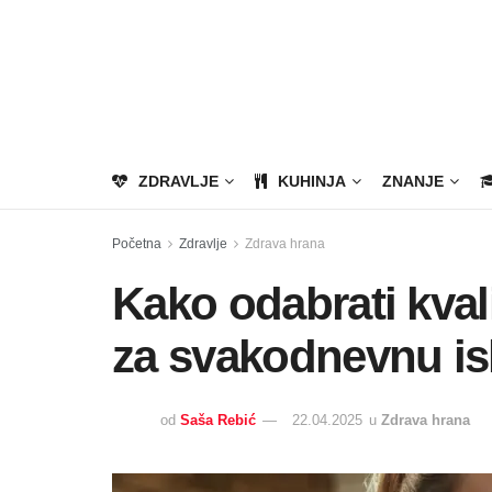
ZDRAVLJE
KUHINJA
ZNANJE
Početna
Zdravlje
Zdrava hrana
Kako odabrati kvali
za svakodnevnu i
od
Saša Rebić
22.04.2025
u
Zdrava hrana