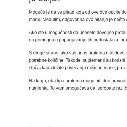
Moguće je da se pitate koja od ove dve opcije don
mane. Međutim, odgovor na ovo pitanje je nešto s
Ako ste u mogućnosti da unesete dovoljno protei
da pomognu u popunjavanju tih nedostataka, pruž
S druge strane, ako vaš unos proteina nije dovolj
potrebne količine. Takođe, suplementi su korisni
slučaj kada težite povećanju mišićne mase, pa vi
Na kraju, oba tipa proteina mogu biti deo uravno
nutrijenta. To vam omogućava da isprobate različ