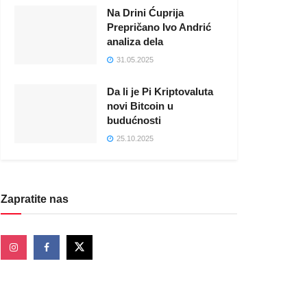
Na Drini Ćuprija
Prepričano Ivo Andrić
analiza dela
31.05.2025
Da li je Pi Kriptovaluta
novi Bitcoin u
budućnosti
25.10.2025
Zapratite nas