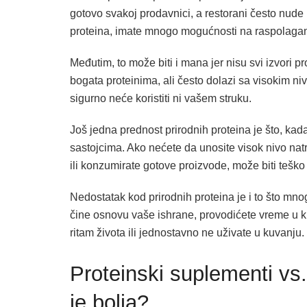
gotovo svakoj prodavnici, a restorani često nude
proteina, imate mnogo mogućnosti na raspolagan
Međutim, to može biti i mana jer nisu svi izvori p
bogata proteinima, ali često dolazi sa visokim nivo
sigurno neće koristiti ni vašem struku.
Još jedna prednost prirodnih proteina je što, ka
sastojcima. Ako nećete da unosite visok nivo nat
ili konzumirate gotove proizvode, može biti teško 
Nedostatak kod prirodnih proteina je i to što mno
čine osnovu vaše ishrane, provodićete vreme u ku
ritam života ili jednostavno ne uživate u kuvanju.
Proteinski suplementi vs. 
je bolja?