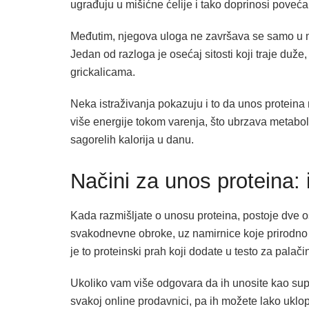
ugrađuju u mišićne ćelije i tako doprinosi poveć
Međutim, njegova uloga ne završava se samo u mi
Jedan od razloga je osećaj sitosti koji traje duž
grickalicama.
Neka istraživanja pokazuju i to da unos proteina 
više energije tokom varenja, što ubrzava metabo
sagorelih kalorija u danu.
Načini za unos proteina: 
Kada razmišljate o unosu proteina, postoje dve o
svakodnevne obroke, uz namirnice koje prirodno s
je to proteinski prah koji dodate u testo za palačin
Ukoliko vam više odgovara da ih unosite kao su
svakoj online prodavnici, pa ih možete lako uklopi