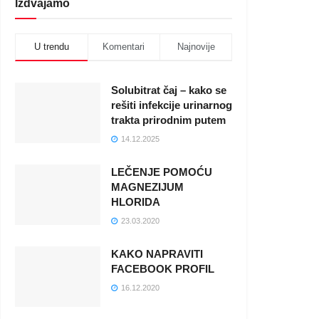
Izdvajamo
U trendu
Komentari
Najnovije
Solubitrat čaj – kako se
rešiti infekcije urinarnog
trakta prirodnim putem
14.12.2025
LEČENJE POMOĆU
MAGNEZIJUM
HLORIDA
23.03.2020
KAKO NAPRAVITI
FACEBOOK PROFIL
16.12.2020