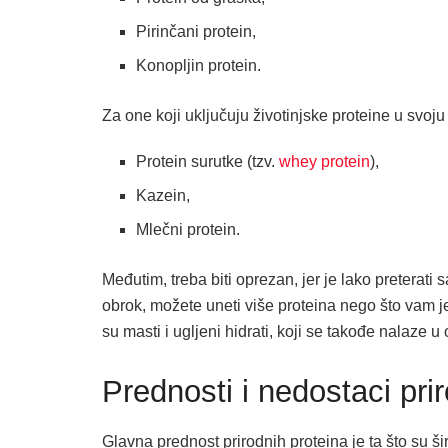
Pirinčani protein,
Konopljin protein.
Za one koji uključuju životinjske proteine u svoju
Protein surutke (tzv.
whey protein
),
Kazein,
Mlečni protein.
Međutim, treba biti oprezan, jer je lako preterati
obrok, možete uneti više proteina nego što vam je 
su masti i ugljeni hidrati, koji se takođe nalaze 
Prednosti i nedostaci pri
Glavna prednost prirodnih proteina je ta što su š