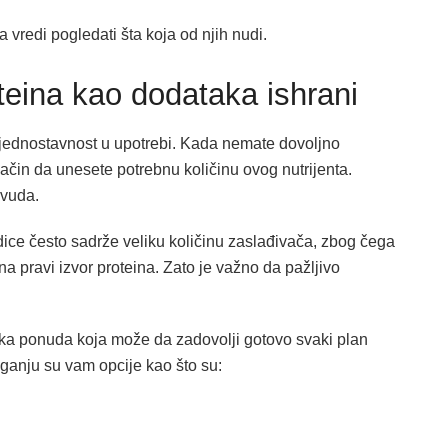
 vredi pogledati šta koja od njih nudi.
teina kao dodataka ishrani
 jednostavnost u upotrebi. Kada nemate dovoljno
ačin da unesete potrebnu količinu ovog nutrijenta.
svuda.
dice često sadrže veliku količinu zaslađivača, zbog čega
 pravi izvor proteina. Zato je važno da pažljivo
oka ponuda koja može da zadovolji gotovo svaki plan
laganju su vam opcije kao što su: