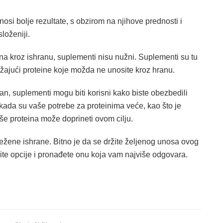
osi bolje rezultate, s obzirom na njihove prednosti i
loženiji.
na kroz ishranu, suplementi nisu nužni. Suplementi su tu
ajući proteine koje možda ne unosite kroz hranu.
an, suplementi mogu biti korisni kako biste obezbedili
 kada su vaše potrebe za proteinima veće, kao što je
še proteina može doprineti ovom cilju.
težene ishrane. Bitno je da se držite željenog unosa ovog
ite opcije i pronađete onu koja vam najviše odgovara.