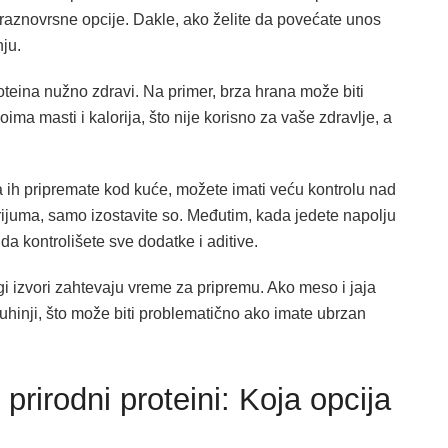
 raznovrsne opcije. Dakle, ako želite da povećate unos
ju.
roteina nužno zdravi. Na primer, brza hrana može biti
ima masti i kalorija, što nije korisno za vaše zdravlje, a
da ih pripremate kod kuće, možete imati veću kontrolu nad
rijuma, samo izostavite so. Međutim, kada jedete napolju
da kontrolišete sve dodatke i aditive.
gi izvori zahtevaju vreme za pripremu. Ako meso i jaja
hinji, što može biti problematično ako imate ubrzan
prirodni proteini: Koja opcija