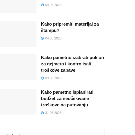
04.08.2026
Kako pripremiti materijal za
štampu?
04.08.2026
Kako pametno izabrati poklon
za gejmera i kontrolisati
troškove zabave
03.08.2026
Kako pametno isplanirati
budžet za neočekivane
troškove na putovanju
31.07.2026