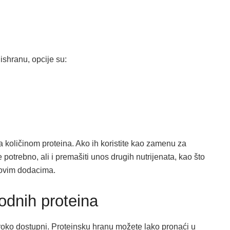
 ishranu, opcije su:
 sa količinom proteina. Ako ih koristite kao zamenu za
potrebno, ali i premašiti unos drugih nutrijenata, kao što
u ovim dodacima.
rodnih proteina
iroko dostupni. Proteinsku hranu možete lako pronaći u