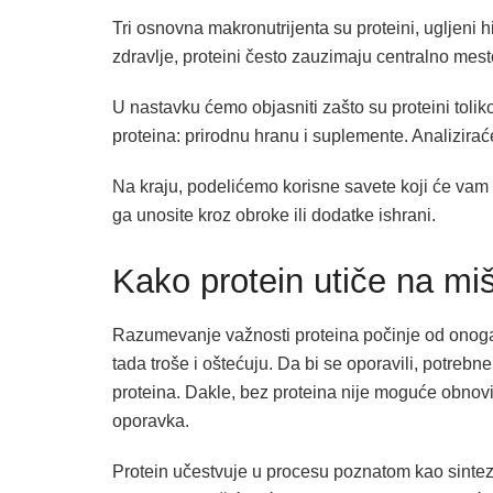
Tri osnovna makronutrijenta su proteini, ugljeni h
zdravlje, proteini često zauzimaju centralno mest
U nastavku ćemo objasniti zašto su proteini toli
proteina: prirodnu hranu i suplemente. Analizira
Na kraju, podelićemo korisne savete koji će vam p
ga unosite kroz obroke ili dodatke ishrani.
Kako protein utiče na miš
Razumevanje važnosti proteina počinje od onoga š
tada troše i oštećuju. Da bi se oporavili, potreb
proteina. Dakle, bez proteina nije moguće obnoviti
oporavka.
Protein učestvuje u procesu poznatom kao sinteza