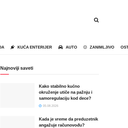
DA
KUĆA ENTERIJER
AUTO
ZANIMLJIVO
OS
Najnoviji saveti
Kako stabilno kućno
okruženje utiče na pažnju i
samoregulaciju kod dece?
05.08.2026
Kada je vreme da preduzetnik
angažuje računovođu?