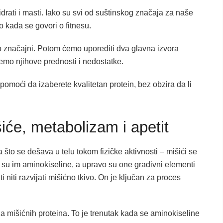
idrati i masti. Iako su svi od suštinskog značaja za naše
o kada se govori o fitnesu.
ko značajni. Potom ćemo uporediti dva glavna izvora
ćemo njihove prednosti i nedostatke.
omoći da izaberete kvalitetan protein, bez obzira da li
iće, metabolizam i apetit
to se dešava u telu tokom fizičke aktivnosti – mišići se
ne su im aminokiseline, a upravo su one gradivni elementi
 niti razvijati mišićno tkivo. On je ključan za proces
 mišićnih proteina. To je trenutak kada se aminokiseline