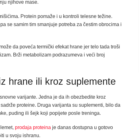
anju njihove mase.
šićima. Protein pomaže i u kontroli telesne težine.
e, pa se samim tim smanjuje potreba za čestim obrocima i
može da poveća termički efekat hrane jer telo tada troši
lizam. Brži metabolizam podrazumeva i veći broj
iz hrane ili kroz suplemente
snovne varijante. Jedna je da ih obezbedite kroz
adrže proteine. Druga varijanta su suplementi, bilo da
ke, puding ili šejk koji popijete posle treninga.
plemet,
prodaja proteina
je danas dostupna u gotovo
ti u svoju ishranu.