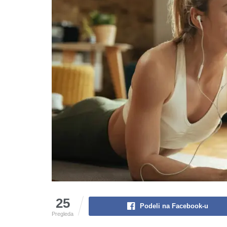
25
Podeli na Facebook-u
Pregleda