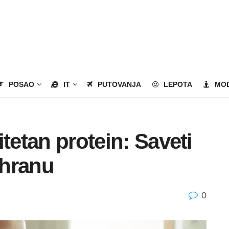
POSAO
IT
PUTOVANJA
LEPOTA
MO
tetan protein: Saveti
shranu
0