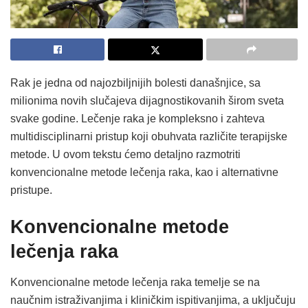
Rak je jedna od najozbiljnijih bolesti današnjice, sa
milionima novih slučajeva dijagnostikovanih širom sveta
svake godine. Lečenje raka je kompleksno i zahteva
multidisciplinarni pristup koji obuhvata različite terapijske
metode. U ovom tekstu ćemo detaljno razmotriti
konvencionalne metode lečenja raka, kao i alternativne
pristupe.
Konvencionalne metode
lečenja raka
Konvencionalne metode lečenja raka temelje se na
naučnim istraživanjima i kliničkim ispitivanjima, a uključuju