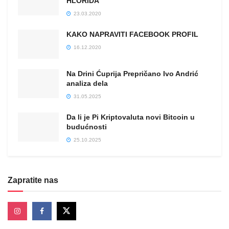
HLORIDA
23.03.2020
KAKO NAPRAVITI FACEBOOK PROFIL
16.12.2020
Na Drini Ćuprija Prepričano Ivo Andrić
analiza dela
31.05.2025
Da li je Pi Kriptovaluta novi Bitcoin u
budućnosti
25.10.2025
Zapratite nas