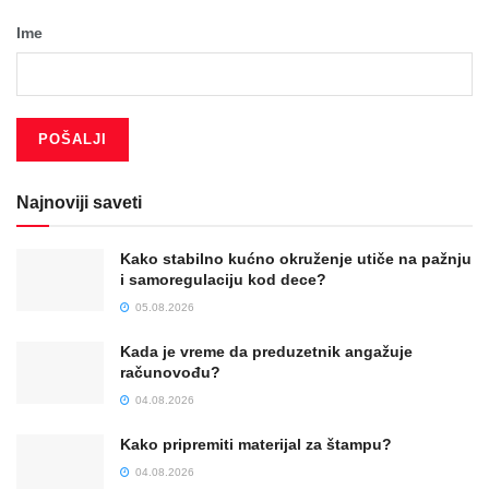
Ime
Najnoviji saveti
Kako stabilno kućno okruženje utiče na pažnju
i samoregulaciju kod dece?
05.08.2026
Kada je vreme da preduzetnik angažuje
računovođu?
04.08.2026
Kako pripremiti materijal za štampu?
04.08.2026