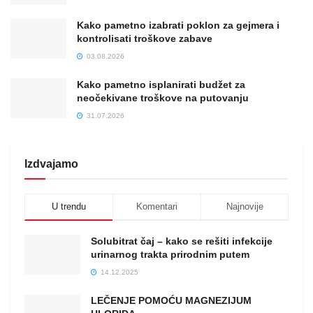
Kako pametno izabrati poklon za gejmera i
kontrolisati troškove zabave
03.08.2026
Kako pametno isplanirati budžet za
neočekivane troškove na putovanju
31.07.2026
Izdvajamo
U trendu
Komentari
Najnovije
Solubitrat čaj – kako se rešiti infekcije
urinarnog trakta prirodnim putem
14.12.2025
LEČENJE POMOĆU MAGNEZIJUM