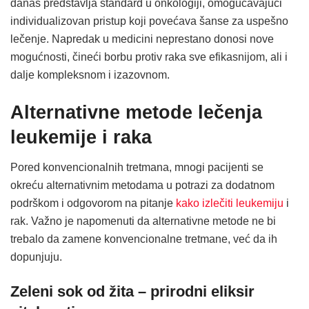
danas predstavlja standard u onkologiji, omogućavajući
individualizovan pristup koji povećava šanse za uspešno
lečenje. Napredak u medicini neprestano donosi nove
mogućnosti, čineći borbu protiv raka sve efikasnijom, ali i
dalje kompleksnom i izazovnom.
Alternativne metode lečenja
leukemije i raka
Pored konvencionalnih tretmana, mnogi pacijenti se
okreću alternativnim metodama u potrazi za dodatnom
podrškom i odgovorom na pitanje
kako izlečiti leukemiju
i
rak. Važno je napomenuti da alternativne metode ne bi
trebalo da zamene konvencionalne tretmane, već da ih
dopunjuju.
Zeleni sok od žita – prirodni eliksir