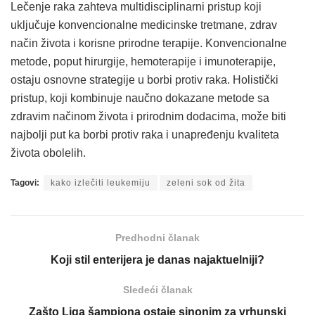
Lečenje raka zahteva multidisciplinarni pristup koji
uključuje konvencionalne medicinske tretmane, zdrav
način života i korisne prirodne terapije. Konvencionalne
metode, poput hirurgije, hemoterapije i imunoterapije,
ostaju osnovne strategije u borbi protiv raka. Holistički
pristup, koji kombinuje naučno dokazane metode sa
zdravim načinom života i prirodnim dodacima, može biti
najbolji put ka borbi protiv raka i unapređenju kvaliteta
života obolelih.
Tagovi:
kako izlečiti leukemiju
zeleni sok od žita
Predhodni članak
Koji stil enterijera je danas najaktuelniji?
Sledeći članak
Zašto Liga šampiona ostaje sinonim za vrhunski