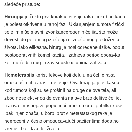
sledeće pristupe:
Hirurgija
je često prvi korak u lečenju raka, posebno kada
je bolest otkrivena u ranoj fazi. Uklanjanjem tumora fizički
se eliminiše glavni izvor kancerogenih ćelija, što može
dovesti do potpunog izlečenja ili značajnog produženja
života. Iako efikasna, hirurgija nosi određene rizike, poput
postoperativnih komplikacija, i zahteva period oporavka
koji može biti dug, u zavisnosti od obima zahvata.
Hemoterapija
koristi lekove koji deluju na ćelije raka
ometajući njihov rast i deljenje. Ova terapija je efikasna i
kod tumora koji su se proširili na druge delove tela, ali
zbog neselektivnog delovanja na sve brzo deljive ćelije,
izaziva i nuspojave poput mučnine, umora i gubitka kose.
Ipak, njen značaj u borbi protiv metastatskog raka je
neprocenjiv, često omogućavajući pacijentima dodatno
vreme i bolji kvalitet života.