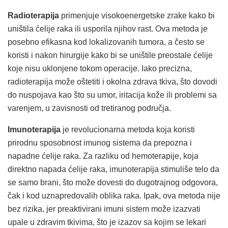
Radioterapija
primenjuje visokoenergetske zrake kako bi
uništila ćelije raka ili usporila njihov rast. Ova metoda je
posebno efikasna kod lokalizovanih tumora, a često se
koristi i nakon hirurgije kako bi se uništile preostale ćelije
koje nisu uklonjene tokom operacije. Iako precizna,
radioterapija može oštetiti i okolna zdrava tkiva, što dovodi
do nuspojava kao što su umor, iritacija kože ili problemi sa
varenjem, u zavisnosti od tretiranog područja.
Imunoterapija
je revolucionarna metoda koja koristi
prirodnu sposobnost imunog sistema da prepozna i
napadne ćelije raka. Za razliku od hemoterapije, koja
direktno napada ćelije raka, imunoterapija stimuliše telo da
se samo brani, što može dovesti do dugotrajnog odgovora,
čak i kod uznapredovalih oblika raka. Ipak, ova metoda nije
bez rizika, jer preaktivirani imuni sistem može izazvati
upale u zdravim tkivima, što je izazov sa kojim se lekari