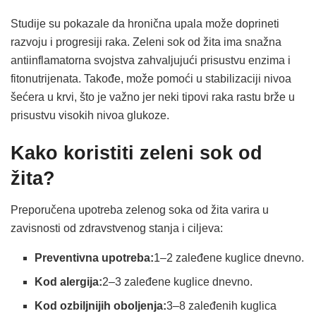
Studije su pokazale da hronična upala može doprineti
razvoju i progresiji raka. Zeleni sok od žita ima snažna
antiinflamatorna svojstva zahvaljujući prisustvu enzima i
fitonutrijenata. Takođe, može pomoći u stabilizaciji nivoa
šećera u krvi, što je važno jer neki tipovi raka rastu brže u
prisustvu visokih nivoa glukoze.
Kako koristiti zeleni sok od
žita?
Preporučena upotreba zelenog soka od žita varira u
zavisnosti od zdravstvenog stanja i ciljeva:
Preventivna upotreba:
1–2 zaleđene kuglice dnevno.
Kod alergija:
2–3 zaleđene kuglice dnevno.
Kod ozbiljnijih oboljenja:
3–8 zaleđenih kuglica