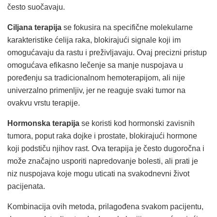
često suočavaju.
Ciljana terapija
se fokusira na specifične molekularne
karakteristike ćelija raka, blokirajući signale koji im
omogućavaju da rastu i preživljavaju. Ovaj precizni pristup
omogućava efikasno lečenje sa manje nuspojava u
poređenju sa tradicionalnom hemoterapijom, ali nije
univerzalno primenljiv, jer ne reaguje svaki tumor na
ovakvu vrstu terapije.
Hormonska terapija
se koristi kod hormonski zavisnih
tumora, poput raka dojke i prostate, blokirajući hormone
koji podstiču njihov rast. Ova terapija je često dugoročna i
može značajno usporiti napredovanje bolesti, ali prati je
niz nuspojava koje mogu uticati na svakodnevni život
pacijenata.
Kombinacija ovih metoda, prilagođena svakom pacijentu,