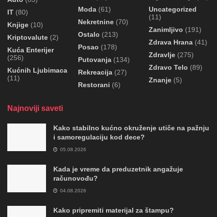
Moda
(61)
Uncategorized
IT
(80)
(11)
Nekretnine
(70)
Knjige
(10)
Zanimljivo
(191)
Ostalo
(213)
Kriptovalute
(2)
Zdrava Hrana
(41)
Posao
(178)
Kuća Enterijer
Zdravlje
(275)
(256)
Putovanja
(134)
Zdravo Telo
(89)
Kućnih Ljubimaca
Rekreacija
(27)
(11)
Znanje
(5)
Restorani
(6)
Najnoviji saveti
Kako stabilno kućno okruženje utiče na pažnju
i samoregulaciju kod dece?
05.08.2026
Kada je vreme da preduzetnik angažuje
računovođu?
04.08.2026
Kako pripremiti materijal za štampu?