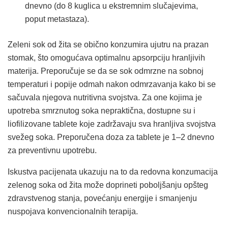
dnevno (do 8 kuglica u ekstremnim slučajevima,
poput metastaza).
Zeleni sok od žita se obično konzumira ujutru na prazan
stomak, što omogućava optimalnu apsorpciju hranljivih
materija. Preporučuje se da se sok odmrzne na sobnoj
temperaturi i popije odmah nakon odmrzavanja kako bi se
sačuvala njegova nutritivna svojstva. Za one kojima je
upotreba smrznutog soka nepraktična, dostupne su i
liofilizovane tablete koje zadržavaju sva hranljiva svojstva
svežeg soka. Preporučena doza za tablete je 1–2 dnevno
za preventivnu upotrebu.
Iskustva pacijenata ukazuju na to da redovna konzumacija
zelenog soka od žita može doprineti poboljšanju opšteg
zdravstvenog stanja, povećanju energije i smanjenju
nuspojava konvencionalnih terapija.