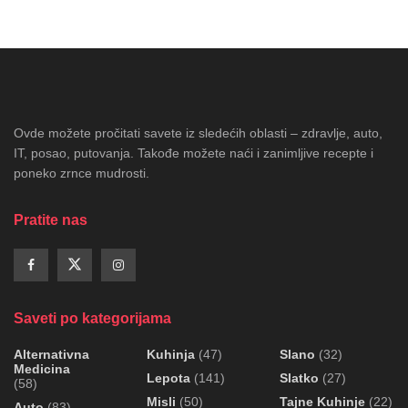
Ovde možete pročitati savete iz sledećih oblasti – zdravlje, auto,
IT, posao, putovanja. Takođe možete naći i zanimljive recepte i
poneko zrnce mudrosti.
Pratite nas
Saveti po kategorijama
Alternativna
Kuhinja
(47)
Slano
(32)
Medicina
Lepota
(141)
Slatko
(27)
(58)
Misli
(50)
Tajne Kuhinje
(22)
Auto
(83)