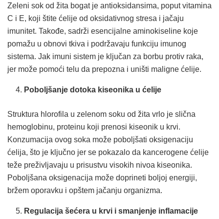
Zeleni sok od žita bogat je antioksidansima, poput vitamina
C i E, koji štite ćelije od oksidativnog stresa i jačaju
imunitet. Takođe, sadrži esencijalne aminokiseline koje
pomažu u obnovi tkiva i podržavaju funkciju imunog
sistema. Jak imuni sistem je ključan za borbu protiv raka,
jer može pomoći telu da prepozna i uništi maligne ćelije.
Poboljšanje dotoka kiseonika u ćelije
Struktura hlorofila u zelenom soku od žita vrlo je slična
hemoglobinu, proteinu koji prenosi kiseonik u krvi.
Konzumacija ovog soka može poboljšati oksigenaciju
ćelija, što je ključno jer se pokazalo da kancerogene ćelije
teže preživljavaju u prisustvu visokih nivoa kiseonika.
Poboljšana oksigenacija može doprineti boljoj energiji,
bržem oporavku i opštem jačanju organizma.
Regulacija šećera u krvi i smanjenje inflamacije