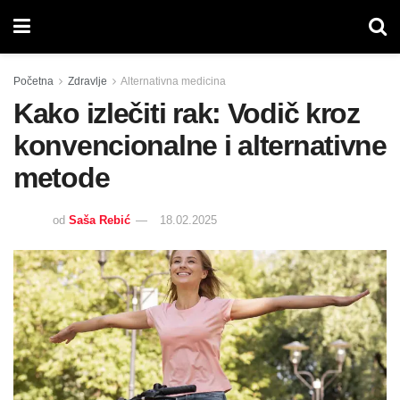
Početna
Zdravlje
Alternativna medicina
Kako izlečiti rak: Vodič kroz
konvencionalne i alternativne
metode
od
Saša Rebić
18.02.2025