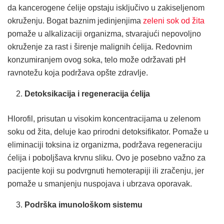
da kancerogene ćelije opstaju isključivo u zakiseljenom
okruženju. Bogat baznim jedinjenjima
zeleni sok od žita
pomaže u alkalizaciji organizma, stvarajući nepovoljno
okruženje za rast i širenje malignih ćelija. Redovnim
konzumiranjem ovog soka, telo može održavati pH
ravnotežu koja podržava opšte zdravlje.
Detoksikacija i regeneracija ćelija
Hlorofil, prisutan u visokim koncentracijama u zelenom
soku od žita, deluje kao prirodni detoksifikator. Pomaže u
eliminaciji toksina iz organizma, podržava regeneraciju
ćelija i poboljšava krvnu sliku. Ovo je posebno važno za
pacijente koji su podvrgnuti hemoterapiji ili zračenju, jer
pomaže u smanjenju nuspojava i ubrzava oporavak.
Podrška imunološkom sistemu