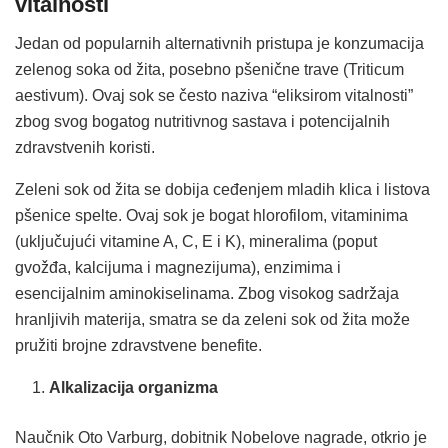
vitalnosti
Jedan od popularnih alternativnih pristupa je konzumacija
zelenog soka od žita, posebno pšenične trave (Triticum
aestivum). Ovaj sok se često naziva “eliksirom vitalnosti”
zbog svog bogatog nutritivnog sastava i potencijalnih
zdravstvenih koristi.
Zeleni sok od žita se dobija ceđenjem mladih klica i listova
pšenice spelte. Ovaj sok je bogat hlorofilom, vitaminima
(uključujući vitamine A, C, E i K), mineralima (poput
gvožđa, kalcijuma i magnezijuma), enzimima i
esencijalnim aminokiselinama. Zbog visokog sadržaja
hranljivih materija, smatra se da zeleni sok od žita može
pružiti brojne zdravstvene benefite.
Alkalizacija organizma
Naučnik Oto Varburg, dobitnik Nobelove nagrade, otkrio je