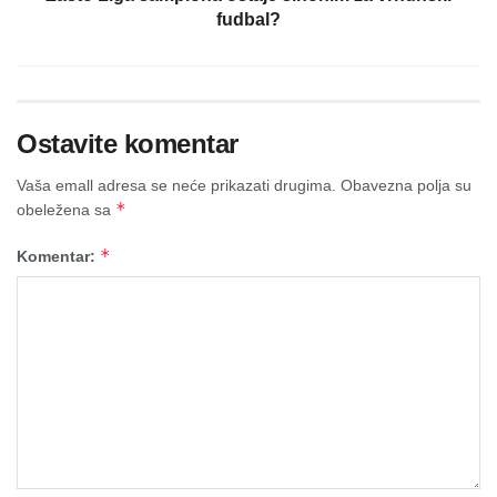
fudbal?
Ostavite komentar
Vaša emall adresa se neće prikazati drugima.
Obavezna polja su
*
obeležena sa
*
Komentar: