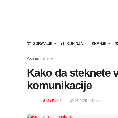
ZDRAVLJE
KUHINJA
ZNANJE
Početna
Znanje
Kako da steknete 
komunikacije
od
Saša Rebić
30.03.2025
u
Znanje