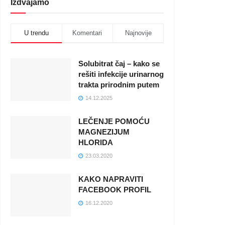
Izdvajamo
U trendu
Komentari
Najnovije
Solubitrat čaj – kako se
rešiti infekcije urinarnog
trakta prirodnim putem
14.12.2025
LEČENJE POMOĆU
MAGNEZIJUM
HLORIDA
23.03.2020
KAKO NAPRAVITI
FACEBOOK PROFIL
16.12.2020