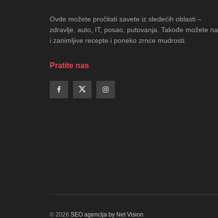
Ovde možete pročitati savete iz sledećih oblasti –
zdravlje, auto, IT, posao, putovanja. Takođe možete na
i zanimljive recepte i poneko zrnce mudrosti.
Pratite nas
© 2026
SEO agencija by Net Vision