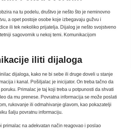
z obzira na tu podelu, društvo je nešto što je neminovno
vu, a opet postoje osobe koje izbegavaju gužvu i
e ili tek nekoliko prijatelja. Dijalog je nešto svojstveno
itetniji sagovornik u nekoj temi. Komunikacijom
acije iliti dijaloga
ilac dijaloga, kako ne bi sebe ili druge doveli u stanje
macija i kanal. Pošiljalac je inicijator. On treba tačno da
poruku. Primalac je taj koji treba u potpunosti da shvati
eleo da mu prenese. Povratna informacija se može poslati
om, rukovanje ili odmahivanje glavom, kao pokazatelji
iku šalju povratnu informaciju.
bi primalac na adekvatan način reagovao i poslao