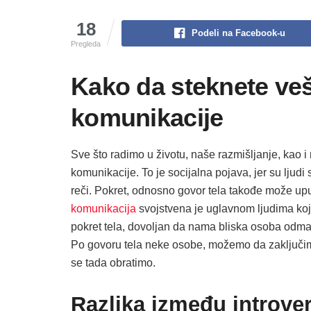
18
Podeli na Facebook-u
Pregleda
Kako da steknete ve
komunikacije
Sve što radimo u životu, naše razmišljanje, kao i
komunikacije. To je socijalna pojava, jer su ljudi
reči. Pokret, odnosno govor tela takođe može up
komunikacija
svojstvena je uglavnom ljudima koji
pokret tela, dovoljan da nama bliska osoba odmah
Po govoru tela neke osobe, možemo da zaključimo
se tada obratimo.
Razlika između introver