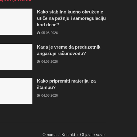
Kako stabilno kućno okruženje
utiče na pažnju i samoregulaciju
kod dece?
05.08.2026
Kada je vreme da preduzetnik
angažuje računovođu?
04.08.2026
Kako pripremiti materijal za
štampu?
04.08.2026
O nama
Kontakt
Objavite savet