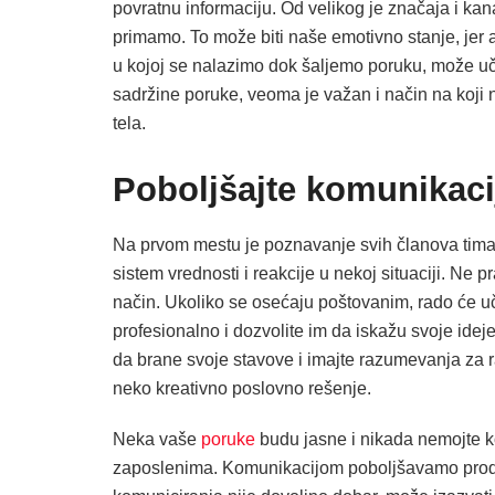
povratnu informaciju. Od velikog je značaja i ka
primamo. To može biti naše emotivno stanje, jer ak
u kojoj se nalazimo dok šaljemo poruku, može uči
sadržine poruke, veoma je važan i način na koji n
tela.
Poboljšajte komunikac
Na prvom mestu je poznavanje svih članova tima, 
sistem vrednosti i reakcije u nekoj situaciji. Ne p
način. Ukoliko se osećaju poštovanim, rado će u
profesionalno i dozvolite im da iskažu svoje idej
da brane svoje stavove i imajte razumevanja za ra
neko kreativno poslovno rešenje.
Neka vaše
poruke
budu jasne i nikada nemojte kori
zaposlenima. Komunikacijom poboljšavamo produk