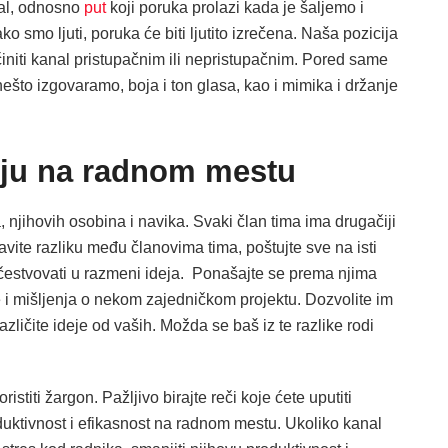
nal, odnosno
put
koji poruka prolazi kada je šaljemo i
o smo ljuti, poruka će biti ljutito izrečena. Naša pozicija
niti kanal pristupačnim ili nepristupačnim. Pored same
ešto izgovaramo, boja i ton glasa, kao i mimika i držanje
iju na radnom mestu
njihovih osobina i navika. Svaki član tima ima drugačiji
ravite razliku među članovima tima, poštujte sve na isti
čestvovati u razmeni ideja. Ponašajte se prema njima
e i mišljenja o nekom zajedničkom projektu. Dozvolite im
zličite ideje od vaših. Možda se baš iz te razlike rodi
stiti žargon. Pažljivo birajte reči koje ćete uputiti
tivnost i efikasnost na radnom mestu. Ukoliko kanal