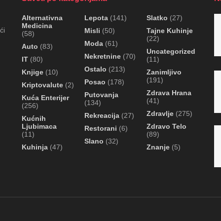
Alternativna
Lepota
(141)
Slatko
(27)
Medicina
ći
Misli
(50)
Tajne Kuhinje
(58)
(22)
Moda
(61)
Auto
(83)
Uncategorized
Nekretnine
(70)
IT
(80)
(11)
Ostalo
(213)
Knjige
(10)
Zanimljivo
(191)
Posao
(178)
Kriptovalute
(2)
Zdrava Hrana
Putovanja
Kuća Enterijer
(41)
(134)
(256)
Zdravlje
(275)
Rekreacija
(27)
Kućnih
Ljubimaca
Zdravo Telo
Restorani
(6)
(11)
(89)
Slano
(32)
Kuhinja
(47)
Znanje
(5)