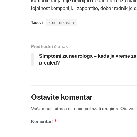
komuniciranja nije dovoljno dobar, može izazvati 
lojalnost kompaniji. I zapamtite, dobar radnik je
Tagovi:
komunikacija
Predhodni članak
Simptomi za neurologa – kada je vreme za
pregled?
Ostavite komentar
Vaša emall adresa se neće prikazati drugima.
Obavezn
*
Komentar: