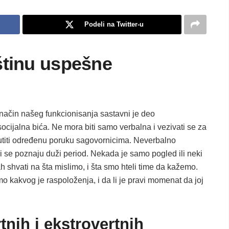
Podeli na Twitter-u
štinu uspešne
 način našeg funkcionisanja sastavni je deo
 socijalna bića. Ne mora biti samo verbalna i vezivati se za
utiti određenu poruku sagovornicima. Neverbalno
 se poznaju duži period. Nekada je samo pogled ili neki
 shvati na šta mislimo, i šta smo hteli time da kažemo.
 kakvog je raspoloženja, i da li je pravi momenat da joj
tnih i ekstrovertnih