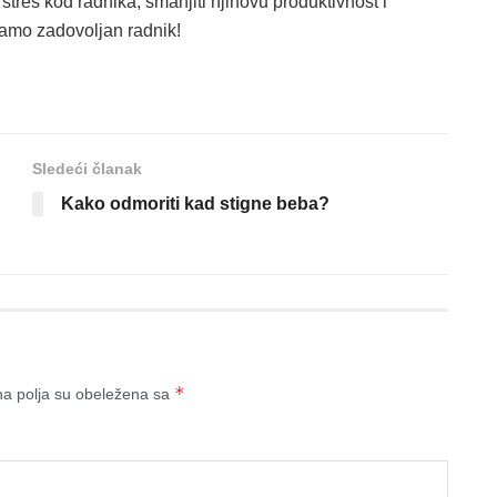
stres kod radnika, smanjiti njihovu produktivnost i
 samo zadovoljan radnik!
Sledeći članak
Kako odmoriti kad stigne beba?
*
a polja su obeležena sa