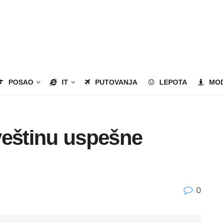
POSAO
IT
PUTOVANJA
LEPOTA
MO
veštinu uspešne
0