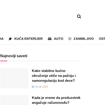
DA
KUĆA ENTERIJER
AUTO
ZANIMLJIVO
OS
Najnoviji saveti
Kako stabilno kućno
okruženje utiče na pažnju i
samoregulaciju kod dece?
05.08.2026
Kada je vreme da preduzetnik
angažuje računovođu?