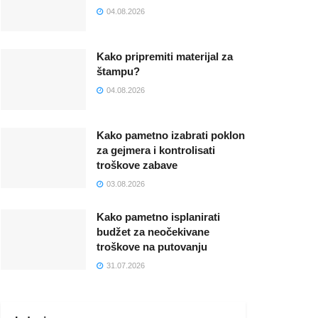
04.08.2026
Kako pripremiti materijal za
štampu?
04.08.2026
Kako pametno izabrati poklon
za gejmera i kontrolisati
troškove zabave
03.08.2026
Kako pametno isplanirati
budžet za neočekivane
troškove na putovanju
31.07.2026