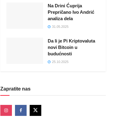
Na Drini Ćuprija
Prepričano Ivo Andrić
analiza dela
31.05.2025
Da li je Pi Kriptovaluta
novi Bitcoin u
budućnosti
25.10.2025
Zapratite nas