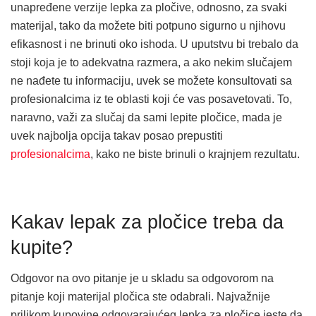
unapređene verzije lepka za pločive, odnosno, za svaki
materijal, tako da možete biti potpuno sigurno u njihovu
efikasnost i ne brinuti oko ishoda. U uputstvu bi trebalo da
stoji koja je to adekvatna razmera, a ako nekim slučajem
ne nađete tu informaciju, uvek se možete konsultovati sa
profesionalcima iz te oblasti koji će vas posavetovati. To,
naravno, važi za slučaj da sami lepite pločice, mada je
uvek najbolja opcija takav posao prepustiti
profesionalcima
, kako ne biste brinuli o krajnjem rezultatu.
Kakav lepak za pločice treba da
kupite?
Odgovor na ovo pitanje je u skladu sa odgovorom na
pitanje koji materijal pločica ste odabrali. Najvažnije
prilikom kupovine odgovarajućeg lepka za pločice jeste da