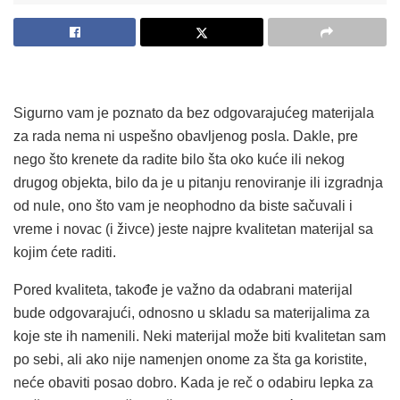
Sigurno vam je poznato da bez odgovarajućeg materijala
za rada nema ni uspešno obavljenog posla. Dakle, pre
nego što krenete da radite bilo šta oko kuće ili nekog
drugog objekta, bilo da je u pitanju renoviranje ili izgradnja
od nule, ono što vam je neophodno da biste sačuvali i
vreme i novac (i živce) jeste najpre kvalitetan materijal sa
kojim ćete raditi.
Pored kvaliteta, takođe je važno da odabrani materijal
bude odgovarajući, odnosno u skladu sa materijalima za
koje ste ih namenili. Neki materijal može biti kvalitetan sam
po sebi, ali ako nije namenjen onome za šta ga koristite,
neće obaviti posao dobro. Kada je reč o odabiru lepka za