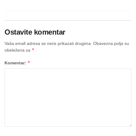
Ostavite komentar
Vaša emall adresa se neće prikazati drugima.
Obavezna polja su
*
obeležena sa
*
Komentar: