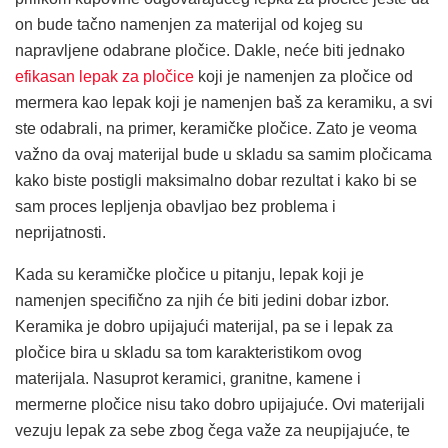
on bude tačno namenjen za materijal od kojeg su
napravljene odabrane pločice. Dakle, neće biti jednako
efikasan lepak za pločice
koji je namenjen za pločice od
mermera kao lepak koji je namenjen baš za keramiku, a svi
ste odabrali, na primer, keramičke pločice. Zato je veoma
važno da ovaj materijal bude u skladu sa samim pločicama
kako biste postigli maksimalno dobar rezultat i kako bi se
sam proces lepljenja obavljao bez problema i
neprijatnosti.
Kada su keramičke pločice u pitanju, lepak koji je
namenjen specifično za njih će biti jedini dobar izbor.
Keramika je dobro upijajući materijal, pa se i
lepak za
pločice
bira u skladu sa tom karakteristikom ovog
materijala. Nasuprot keramici, granitne, kamene i
mermerne pločice nisu tako dobro upijajuće. Ovi materijali
vezuju lepak za sebe zbog čega važe za neupijajuće, te