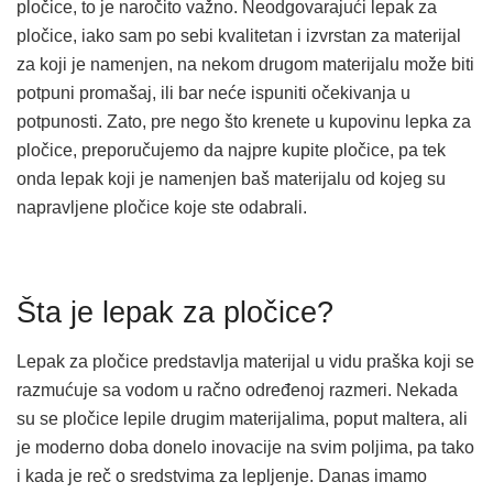
pločice, to je naročito važno. Neodgovarajući
lepak za
pločice
, iako sam po sebi kvalitetan i izvrstan za materijal
za koji je namenjen, na nekom drugom materijalu može biti
potpuni promašaj, ili bar neće ispuniti očekivanja u
potpunosti. Zato, pre nego što krenete u kupovinu lepka za
pločice, preporučujemo da najpre kupite pločice, pa tek
onda lepak koji je namenjen baš materijalu od kojeg su
napravljene pločice koje ste odabrali.
Šta je lepak za pločice?
Lepak za pločice
predstavlja materijal u vidu praška koji se
razmućuje sa vodom u račno određenoj razmeri. Nekada
su se pločice lepile drugim materijalima, poput maltera, ali
je moderno doba donelo inovacije na svim poljima, pa tako
i kada je reč o sredstvima za lepljenje. Danas imamo