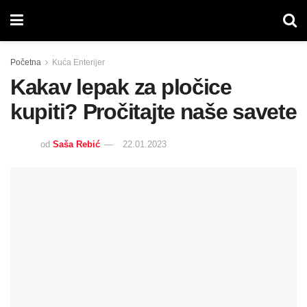
Početna
Kuća Enterijer
Kakav lepak za pločice
kupiti? Pročitajte naše savete
od
Saša Rebić
22.01.2023