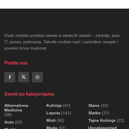
Ovde možete pročitati savete iz sledećih oblasti – zdravlje, auto,
IT, posao, putovanja. Takođe možete naći i zanimljive recepte i
poneko zrnce mudrosti.
Pratite nas
Saveti po kategorijama
Alternativna
Kuhinja
(47)
Slano
(32)
Medicina
Lepota
(141)
Slatko
(27)
(58)
Misli
(50)
Tajne Kuhinje
(22)
Auto
(83)
Moda
(61)
Uncategorized