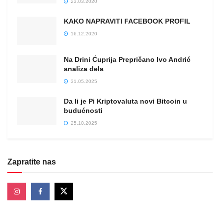
23.03.2020
KAKO NAPRAVITI FACEBOOK PROFIL
16.12.2020
Na Drini Ćuprija Prepričano Ivo Andrić
analiza dela
31.05.2025
Da li je Pi Kriptovaluta novi Bitcoin u
budućnosti
25.10.2025
Zapratite nas