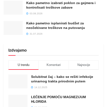
Kako pametno izabrati poklon za gejmera i
kontrolisati troškove zabave
03.08.2026
Kako pametno isplanirati budžet za
neočekivane troškove na putovanju
31.07.2026
Izdvajamo
U trendu
Komentari
Najnovije
Solubitrat čaj – kako se rešiti infekcije
urinarnog trakta prirodnim putem
14.12.2025
LEČENJE POMOĆU MAGNEZIJUM
HLORIDA