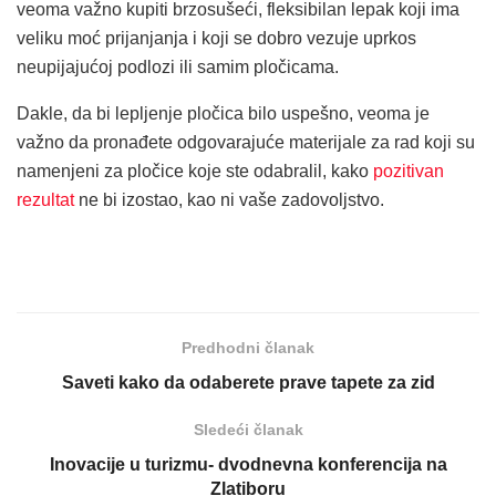
veoma važno kupiti brzosušeći, fleksibilan lepak koji ima
veliku moć prijanjanja i koji se dobro vezuje uprkos
neupijajućoj podlozi ili samim pločicama.
Dakle, da bi lepljenje pločica bilo uspešno, veoma je
važno da pronađete odgovarajuće materijale za rad koji su
namenjeni za pločice koje ste odabralil, kako
pozitivan
rezultat
ne bi izostao, kao ni vaše zadovoljstvo.
Predhodni članak
Saveti kako da odaberete prave tapete za zid
Sledeći članak
Inovacije u turizmu- dvodnevna konferencija na
Zlatiboru