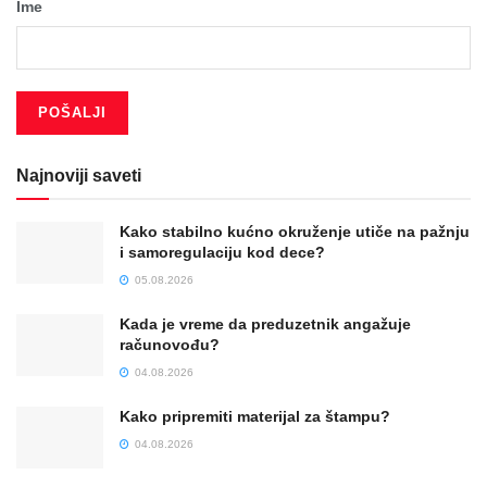
Ime
Najnoviji saveti
Kako stabilno kućno okruženje utiče na pažnju
i samoregulaciju kod dece?
05.08.2026
Kada je vreme da preduzetnik angažuje
računovođu?
04.08.2026
Kako pripremiti materijal za štampu?
04.08.2026