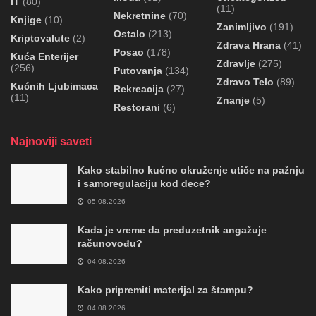
IT
(80)
(11)
Nekretnine
(70)
Knjige
(10)
Zanimljivo
(191)
Ostalo
(213)
Kriptovalute
(2)
Zdrava Hrana
(41)
Posao
(178)
Kuća Enterijer
Zdravlje
(275)
(256)
Putovanja
(134)
Zdravo Telo
(89)
Kućnih Ljubimaca
Rekreacija
(27)
(11)
Znanje
(5)
Restorani
(6)
Najnoviji saveti
Kako stabilno kućno okruženje utiče na pažnju
i samoregulaciju kod dece?
05.08.2026
Kada je vreme da preduzetnik angažuje
računovođu?
04.08.2026
Kako pripremiti materijal za štampu?
04.08.2026