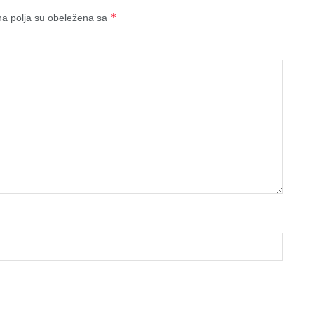
*
a polja su obeležena sa