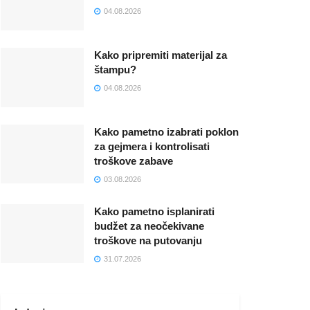
04.08.2026
Kako pripremiti materijal za
štampu?
04.08.2026
Kako pametno izabrati poklon
za gejmera i kontrolisati
troškove zabave
03.08.2026
Kako pametno isplanirati
budžet za neočekivane
troškove na putovanju
31.07.2026