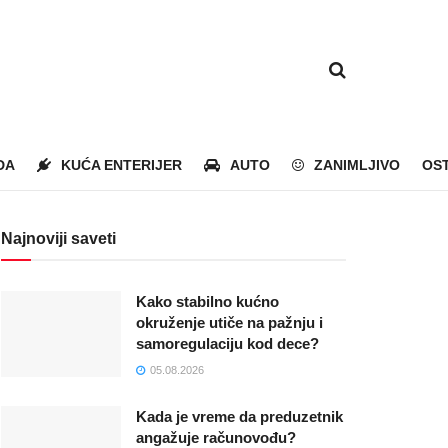
DA
KUĆA ENTERIJER
AUTO
ZANIMLJIVO
OS
Najnoviji saveti
Kako stabilno kućno
okruženje utiče na pažnju i
samoregulaciju kod dece?
05.08.2026
Kada je vreme da preduzetnik
angažuje računovođu?