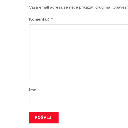
Vaša emall adresa se neće prikazati drugima.
Obavezn
*
Komentar:
Ime