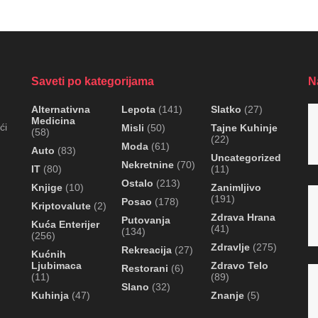
Saveti po kategorijama
N
Alternativna
Lepota
(141)
Slatko
(27)
Medicina
ći
Misli
(50)
Tajne Kuhinje
(58)
(22)
Moda
(61)
Auto
(83)
Uncategorized
Nekretnine
(70)
IT
(80)
(11)
Ostalo
(213)
Knjige
(10)
Zanimljivo
(191)
Posao
(178)
Kriptovalute
(2)
Zdrava Hrana
Putovanja
Kuća Enterijer
(41)
(134)
(256)
Zdravlje
(275)
Rekreacija
(27)
Kućnih
Ljubimaca
Zdravo Telo
Restorani
(6)
(11)
(89)
Slano
(32)
Kuhinja
(47)
Znanje
(5)