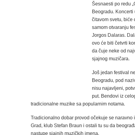
Šesnaesti po redu „G
Beogradu. Koncerti u
čitavom svetu, biće
samom otvaranju fes
Jorgos Dalaras. Dala
ovo će biti četvrti 
da čuje neke od najv
sjajnog muzičara.
Još jedan festival n
Beogradu, pod naziv
nisu najavljeni, potv
put. Bendovi iz celo
tradicionalne muzike sa popularnim notama.
Tradicionalno dobar provod očekuje se naravno
Grad, klub Stefan Braun i ostali tu su da beogra
nastupe sjajnih muzičkih imena.