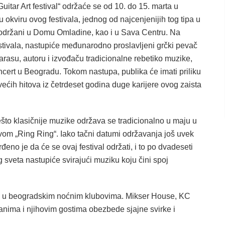
uitar Art festival“ održaće se od 10. do 15. marta u
 okviru ovog festivala, jednog od najcenjenijih tog tipa u
 održani u Domu Omladine, kao i u Sava Centru. Na
tivala, nastupiće međunarodno proslavljeni grčki pevač
rasu, autoru i izvođaču tradicionalne rebetiko muzike,
koncert u Beogradu. Tokom nastupa, publika će imati priliku
ećih hitova iz četrdeset godina duge karijere ovog zaista
ešto klasičnije muzike održava se tradicionalno u maju u
om „Ring Ring“. Iako tačni datumi održavanja još uvek
rđeno je da će se ovaj festival održati, i to po dvadeseti
g sveta nastupiće svirajući muziku koju čini spoj
 i u beogradskim noćnim klubovima. Mikser House, KC
đanima i njihovim gostima obezbede sjajne svirke i