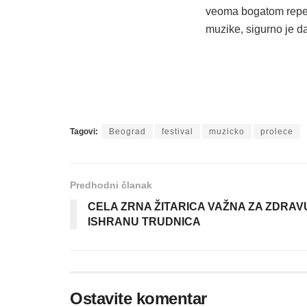
veoma bogatom repert
muzike, sigurno je d
Tagovi:
Beograd
festival
muzicko
prolece
Predhodni članak
CELA ZRNA ŽITARICA VAŽNA ZA ZDRAV
ISHRANU TRUDNICA
Ostavite komentar