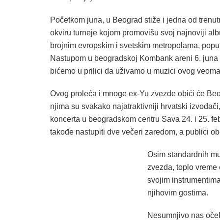
Početkom juna, u Beograd stiže i jedna od trenu
okviru turneje kojom promovišu svoj najnoviji al
brojnim evropskim i svetskim metropolama, poput 
Nastupom u beogradskoj Kombank areni 6. juna po 
bićemo u prilici da uživamo u muzici ovog veoma
Ovog proleća i mnoge ex-Yu zvezde obići će Beo
njima su svakako najatraktivniji hrvatski izvođač
koncerta u beogradskom centru Sava 24. i 25. feb
takođe nastupiti dve večeri zaredom, a publici o
Osim standardnih muz
zvezda, toplo vreme 
svojim instrumentima
njihovim gostima.
Nesumnjivo nas oček