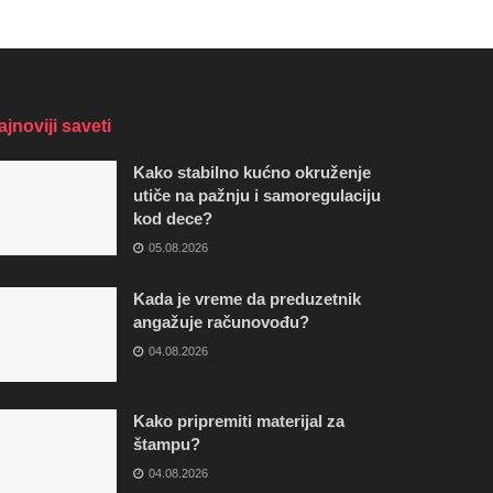
ajnoviji saveti
Kako stabilno kućno okruženje
utiče na pažnju i samoregulaciju
kod dece?
05.08.2026
Kada je vreme da preduzetnik
angažuje računovođu?
04.08.2026
Kako pripremiti materijal za
štampu?
04.08.2026