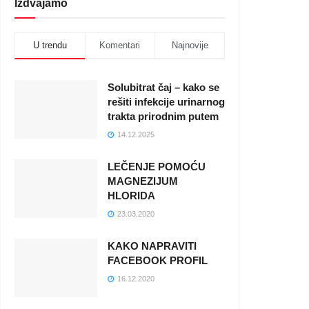
Izdvajamo
U trendu
Komentari
Najnovije
Solubitrat čaj – kako se
rešiti infekcije urinarnog
trakta prirodnim putem
14.12.2025
LEČENJE POMOĆU
MAGNEZIJUM
HLORIDA
23.03.2020
KAKO NAPRAVITI
FACEBOOK PROFIL
16.12.2020