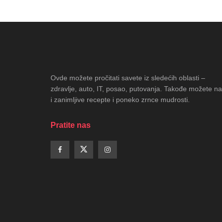
Ovde možete pročitati savete iz sledećih oblasti –
zdravlje, auto, IT, posao, putovanja. Takođe možete na
i zanimljive recepte i poneko zrnce mudrosti.
Pratite nas