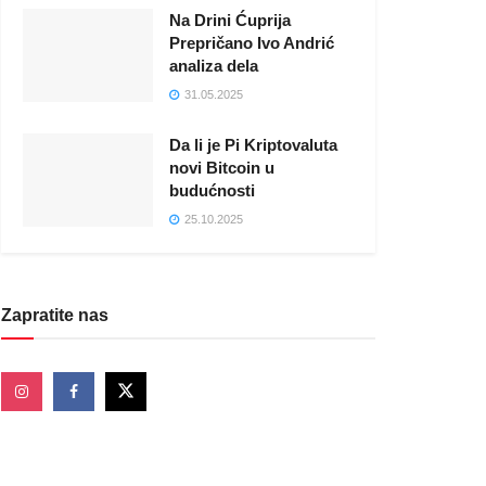
Na Drini Ćuprija
Prepričano Ivo Andrić
analiza dela
31.05.2025
Da li je Pi Kriptovaluta
novi Bitcoin u
budućnosti
25.10.2025
Zapratite nas