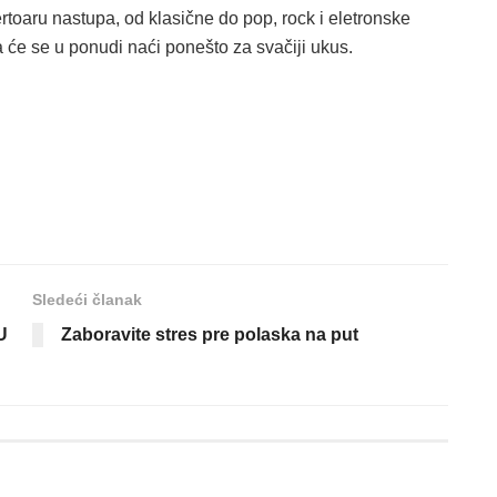
oaru nastupa, od klasične do pop, rock i eletronske
a će se u ponudi naći ponešto za svačiji ukus.
Sledeći članak
U
Zaboravite stres pre polaska na put