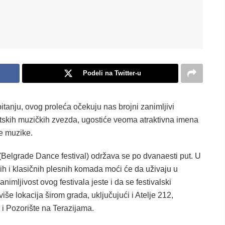
Podeli na Twitter-u
anju, ovog proleća očekuju nas brojni zanimljivi
etskih muzičkih zvezda, ugostiće veoma atraktivna imena
ne muzike.
(Belgrade Dance festival) održava se po dvanaesti put. U
rnih i klasičnih plesnih komada moći će da uživaju u
imljivost ovog festivala jeste i da se festivalski
e lokacija širom grada, uključujući i Atelje 212,
i Pozorište na Terazijama.