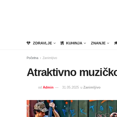
ZDRAVLJE
KUHINJA
ZNANJE
Početna
Zanimljivo
Atraktivno muzičk
od
Admin
31.05.2025
u
Zanimljivo