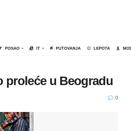
POSAO
IT
PUTOVANJA
LEPOTA
MO
o proleće u Beogradu
0