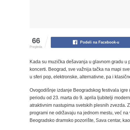
66
Podeli na Facebook-u
Pregleda
Kada su muzička dešavanja u glavnom gradu u pit
koncerti. Beograd, sve važnija tačka na mapi sv
u sferi pop, elektronske, alternativne, pa i klasič
Ovogodišnje izdanje Beogradskog festivala igre 
periodu od 23. marta do 9. aprila ljubitelji mode
atraktivnim nastupima svetskih plesnih zvezda. Zan
programi ne održavaju na jednom mestu, već na viš
Beogradsko dramsko pozorište, Sava centar, kao 