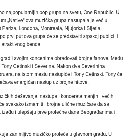
tno najpopularnijih pop grupa na svetu, One Republic. U
bum „Native“ ova muzička grupa nastupala je već u
Pariza, Londona, Montreala, Njujorka i Sijetla.
prvi put ova grupa će se predstaviti srpskoj publici, i
 atraktivnog benda.
grad i svojim koncertima obradovati brojne fanove. Među
i, Tony Cetinski i Severina. Nakon dva Severinina
ruara, na istom mestu nastupiće i Tony Cetinski. Tony će
bećava energičan nastup uz brojne hitove.
ičkih dešavanja, nastupa i koncerata manjih i većih
će svakako izmamiti i brojne ulične muzičare da sa
 izađu i ulepšaju prve prolećne dane Beograđanima i
uje zanimljivo muzičko proleće u glavnom gradu. U