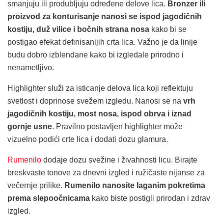
smanjuju ili produbljuju određene delove lica.
Bronzer ili
proizvod za konturisanje nanosi se ispod jagodičnih
kostiju, duž vilice i bočnih strana nosa
kako bi se
postigao efekat definisanijih crta lica. Važno je da linije
budu dobro izblendane kako bi izgledale prirodno i
nenametljivo.
Highlighter služi za isticanje delova lica koji reflektuju
svetlost i doprinose svežem izgledu. Nanosi se na
vrh
jagodičnih kostiju, most nosa, ispod obrva i iznad
gornje usne
. Pravilno postavljen highlighter može
vizuelno podići crte lica i dodati dozu glamura.
Rumenilo
dodaje dozu svežine i živahnosti licu. Birajte
breskvaste tonove za dnevni izgled i ružičaste nijanse za
večernje prilike.
Rumenilo nanosite laganim pokretima
prema slepoočnicama
kako biste postigli prirodan i zdrav
izgled.