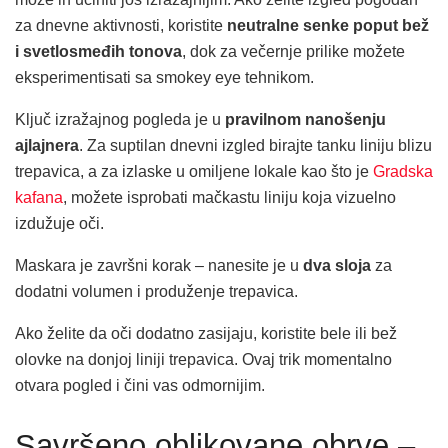
za dnevne aktivnosti, koristite
neutralne senke poput bež
i svetlosmeđih tonova
, dok za večernje prilike možete
eksperimentisati sa smokey eye tehnikom.
Ključ izražajnog pogleda je u
pravilnom nanošenju
ajlajnera
. Za suptilan dnevni izgled birajte tanku liniju blizu
trepavica, a za izlaske u omiljene lokale kao što je
Gradska
kafana
, možete isprobati mačkastu liniju koja vizuelno
izdužuje oči.
Maskara je završni korak – nanesite je u
dva sloja
za
dodatni volumen i produženje trepavica.
Ako želite da oči dodatno zasijaju, koristite bele ili bež
olovke na donjoj liniji trepavica. Ovaj trik momentalno
otvara pogled i čini vas odmornijim.
Savršeno oblikovane obrve –