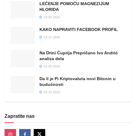
LEČENJE POMOĆU MAGNEZIJUM
HLORIDA
23.03.2020
KAKO NAPRAVITI FACEBOOK PROFIL
16.12.2020
Na Drini Ćuprija Prepričano Ivo Andrić
analiza dela
31.05.2025
Da li je Pi Kriptovaluta novi Bitcoin u
budućnosti
25.10.2025
Zapratite nas