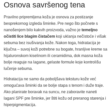
Osnova savršenog tena
Pravilno pripremljena koža je osnova za postizanje
besprekornog izgleda šminke. Pre nego što počnete s
nanošenjem bilo kakvih proizvoda, važno je
temeljno
očistiti lice blagim čistačem
koji uklanja nečistoće i višak
sebuma bez isušivanja kože. Nakon toga, hidratacija je
ključna – suvoj koži potrebne su bogate, hranljive kreme sa
hijaluronskom kiselinom ili ceramidima, dok masna koža
bolje reaguje na lagane, gelaste formule koje kontrolišu
lučenje sebuma.
Hidratacija ne samo da poboljšava teksturu kože već
omogućava šminki da se bolje stapa s tenom i duže traje.
Ako planirate boravak na suncu, ne zaboravite naneti
lagani SPF pre šminke, jer štiti kožu od preranog starenja i
hiperpigmentacija.