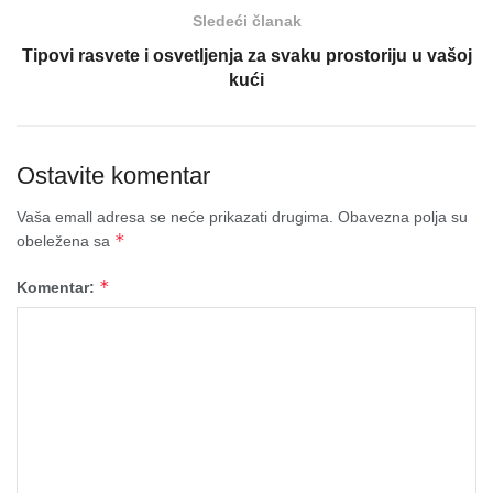
Sledeći članak
Tipovi rasvete i osvetljenja za svaku prostoriju u vašoj
kući
Ostavite komentar
Vaša emall adresa se neće prikazati drugima.
Obavezna polja su
*
obeležena sa
*
Komentar: