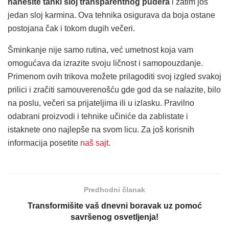
nanesite tanki sloj transparentnog pudera
i zatim još
jedan sloj karmina. Ova tehnika osigurava da boja ostane
postojana čak i tokom dugih večeri.
Šminkanje nije samo rutina, već umetnost koja vam
omogućava da izrazite svoju ličnost i samopouzdanje.
Primenom ovih trikova možete prilagoditi svoj izgled svakoj
prilici i zračiti samouverenošću gde god da se nalazite, bilo
na poslu, večeri sa prijateljima ili u izlasku. Pravilno
odabrani proizvodi i tehnike učiniće da zablistate i
istaknete ono najlepše na svom licu. Za još korisnih
informacija posetite
naš sajt
.
Predhodni članak
Transformišite vaš dnevni boravak uz pomoć
savršenog osvetljenja!