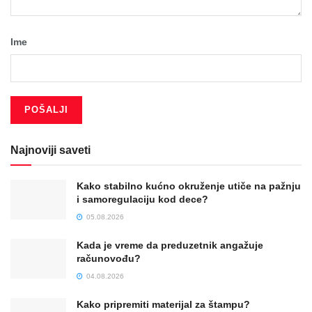
Ime
Najnoviji saveti
Kako stabilno kućno okruženje utiče na pažnju
i samoregulaciju kod dece?
05.08.2026
Kada je vreme da preduzetnik angažuje
računovođu?
04.08.2026
Kako pripremiti materijal za štampu?