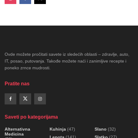
Ovde možete pročitati savete iz sledećih oblasti – zdravlje, auto,
IT, posao, putovanja. Takođe možete naći i zanimljive recepte i
poneko zrnce mudrosti.
Pratite nas
Saveti po kategorijama
Alternativna
Kuhinja
(47)
Slano
(32)
Medicina
Lepota
(141)
Slatko
(27)