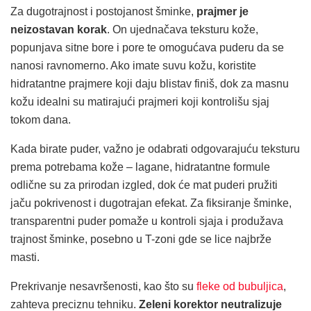
Za dugotrajnost i postojanost šminke,
prajmer je
neizostavan korak
. On ujednačava teksturu kože,
popunjava sitne bore i pore te omogućava puderu da se
nanosi ravnomerno. Ako imate suvu kožu, koristite
hidratantne prajmere koji daju blistav finiš, dok za masnu
kožu idealni su matirajući prajmeri koji kontrolišu sjaj
tokom dana.
Kada birate puder, važno je odabrati odgovarajuću teksturu
prema potrebama kože – lagane, hidratantne formule
odlične su za prirodan izgled, dok će mat puderi pružiti
jaču pokrivenost i dugotrajan efekat. Za fiksiranje šminke,
transparentni puder pomaže u kontroli sjaja i produžava
trajnost šminke, posebno u T-zoni gde se lice najbrže
masti.
Prekrivanje nesavršenosti, kao što su
fleke od bubuljica
,
zahteva preciznu tehniku.
Zeleni korektor neutralizuje