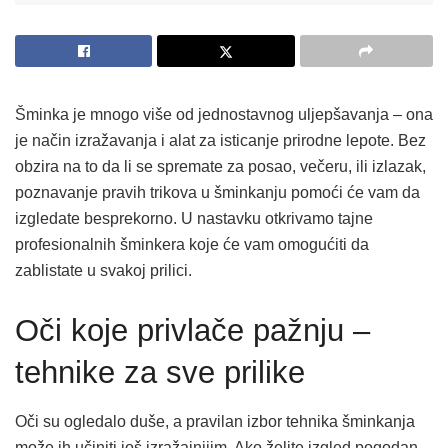
Šminka je mnogo više od jednostavnog uljepšavanja – ona
je način izražavanja i alat za isticanje prirodne lepote. Bez
obzira na to da li se spremate za posao, večeru, ili izlazak,
poznavanje pravih trikova u šminkanju pomoći će vam da
izgledate besprekorno. U nastavku otkrivamo tajne
profesionalnih šminkera koje će vam omogućiti da
zablistate u svakoj prilici.
Oči koje privlače pažnju –
tehnike za sve prilike
Oči su ogledalo duše, a pravilan izbor tehnika šminkanja
može ih učiniti još izražajnijim. Ako želite izgled pogodan