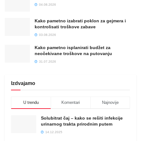
04.08.2026
Kako pametno izabrati poklon za gejmera i
kontrolisati troškove zabave
03.08.2026
Kako pametno isplanirati budžet za
neočekivane troškove na putovanju
31.07.2026
Izdvajamo
U trendu
Komentari
Najnovije
Solubitrat čaj – kako se rešiti infekcije
urinarnog trakta prirodnim putem
14.12.2025