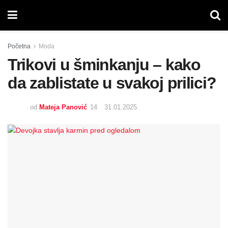
Početna
Moda
Trikovi u šminkanju – kako
da zablistate u svakoj prilici?
od
Mateja Panović
31.01.2025