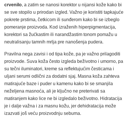
crvenilo
, a zatim se nanosi korektor u nijansi kože kako bi
se sve stopilo u prirodan izgled. Važno je koristiti tapkajuće
pokrete prstima, četkicom ili sunđerom kako bi se izbeglo
pomeranje proizvoda. Kod izraženih hiperpigmentacija,
korektori sa žućkastim ili narandžastim tonom pomažu u
neutralisanju tamnih mrlja pre nanošenja pudera.
Pravilna nega zavisi i od tipa kože, pa je važno prilagoditi
proizvode. Suva koža često izgleda beživotno i umorno, pa
su tečni iluminatori, kreme sa reflektujućim česticama i
uljani serumi odlični za dodatni sjaj. Masna koža zahteva
matirajuće baze i puder u kamenu kako bi se smanjila
neželjena masnoća, ali je ključno ne preterivati sa
matiranjem kako lice ne bi izgledalo beživotno. Hidratacija
je i dalje važna i za masnu kožu, jer dehidratacija može
izazvati još veću proizvodnju sebuma.