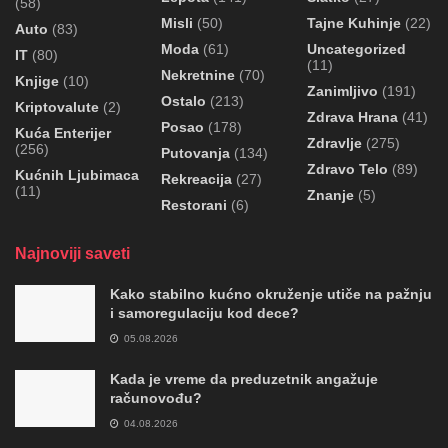
(58)
Misli
(50)
Tajne Kuhinje
(22)
Auto
(83)
Moda
(61)
Uncategorized
IT
(80)
(11)
Nekretnine
(70)
Knjige
(10)
Zanimljivo
(191)
Ostalo
(213)
Kriptovalute
(2)
Zdrava Hrana
(41)
Posao
(178)
Kuća Enterijer
Zdravlje
(275)
(256)
Putovanja
(134)
Zdravo Telo
(89)
Kućnih Ljubimaca
Rekreacija
(27)
(11)
Znanje
(5)
Restorani
(6)
Najnoviji saveti
Kako stabilno kućno okruženje utiče na pažnju
i samoregulaciju kod dece?
05.08.2026
Kada je vreme da preduzetnik angažuje
računovođu?
04.08.2026