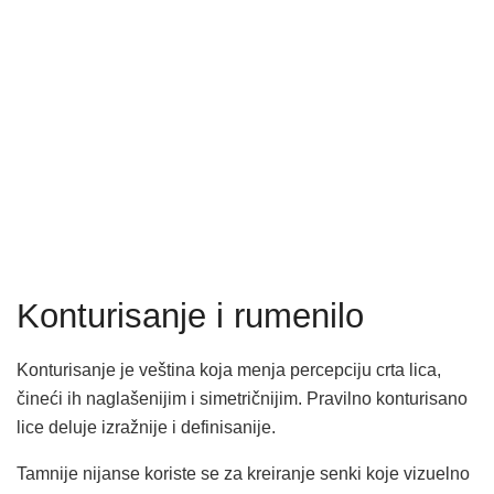
Konturisanje i rumenilo
Konturisanje je veština koja menja percepciju crta lica,
čineći ih naglašenijim i simetričnijim. Pravilno konturisano
lice deluje izražnije i definisanije.
Tamnije nijanse koriste se za kreiranje senki koje vizuelno