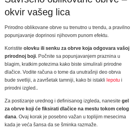
okvir vašeg lica
Prirodno oblikovane obrve su trenutno u trendu, a pravilno
popunjavanje doprinosi njihovom punom efektu.
Koristite
olovku ili senku za obrve koja odgovara vašoj
prirodnoj boji
. Počnite sa popunjavanjem praznina u
blagim, kratkim potezima kako biste simulirali prirodne
dlačice. Vodite računa o tome da unutrašnji deo obrva
bude svetliji, a završetak tamniji, kako bi istakli
lepotu
i
prirodni izgled..
Za postizanje urednog i definisanog izgleda, nanesite
gel
za obrve koji će fiksirati dlačice na mestu tokom celog
dana
. Ovaj korak je posebno važan u toplijim mesecima
kada je veća šansa da se šminka razmaže.