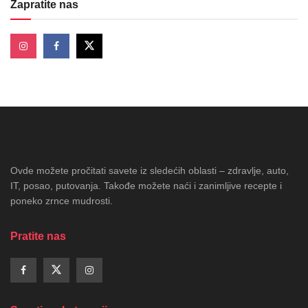
Zapratite nas
Ovde možete pročitati savete iz sledećih oblasti – zdravlje, auto,
IT, posao, putovanja. Takođe možete naći i zanimljive recepte i
poneko zrnce mudrosti.
Pratite nas