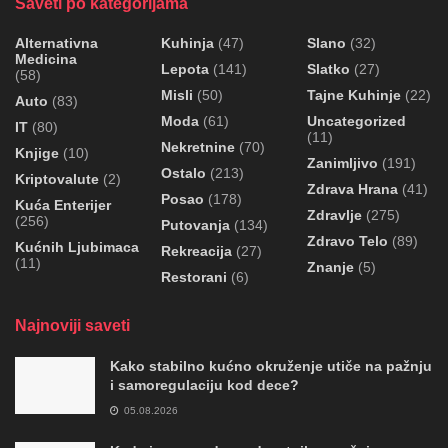
Saveti po kategorijama
Alternativna
Kuhinja
(47)
Slano
(32)
Medicina
Lepota
(141)
Slatko
(27)
(58)
Misli
(50)
Tajne Kuhinje
(22)
Auto
(83)
Moda
(61)
Uncategorized
IT
(80)
(11)
Nekretnine
(70)
Knjige
(10)
Zanimljivo
(191)
Ostalo
(213)
Kriptovalute
(2)
Zdrava Hrana
(41)
Posao
(178)
Kuća Enterijer
Zdravlje
(275)
(256)
Putovanja
(134)
Zdravo Telo
(89)
Kućnih Ljubimaca
Rekreacija
(27)
(11)
Znanje
(5)
Restorani
(6)
Najnoviji saveti
Kako stabilno kućno okruženje utiče na pažnju
i samoregulaciju kod dece?
05.08.2026