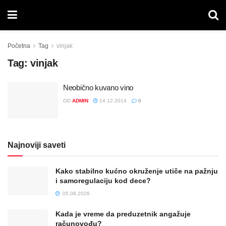
Početna
Tag
vinjak
Tag:
vinjak
Neobično kuvano vino
OD
ADMIN
14.12.2014
0
Najnoviji saveti
Kako stabilno kućno okruženje utiče na pažnju
i samoregulaciju kod dece?
05.08.2026
Kada je vreme da preduzetnik angažuje
računovođu?