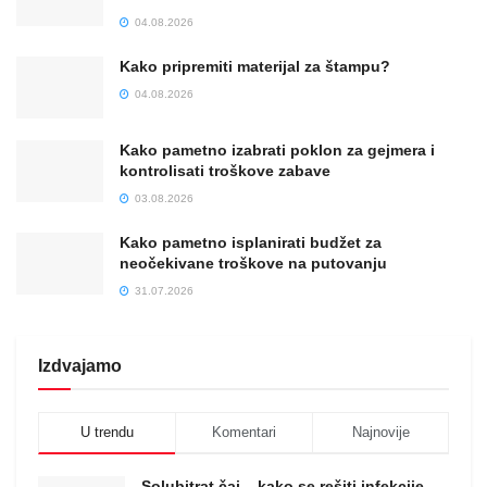
04.08.2026
Kako pripremiti materijal za štampu?
04.08.2026
Kako pametno izabrati poklon za gejmera i
kontrolisati troškove zabave
03.08.2026
Kako pametno isplanirati budžet za
neočekivane troškove na putovanju
31.07.2026
Izdvajamo
U trendu
Komentari
Najnovije
Solubitrat čaj – kako se rešiti infekcije