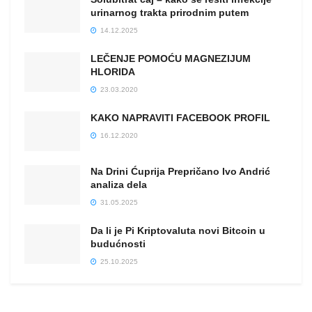
urinarnog trakta prirodnim putem
14.12.2025
LEČENJE POMOĆU MAGNEZIJUM
HLORIDA
23.03.2020
KAKO NAPRAVITI FACEBOOK PROFIL
16.12.2020
Na Drini Ćuprija Prepričano Ivo Andrić
analiza dela
31.05.2025
Da li je Pi Kriptovaluta novi Bitcoin u
budućnosti
25.10.2025