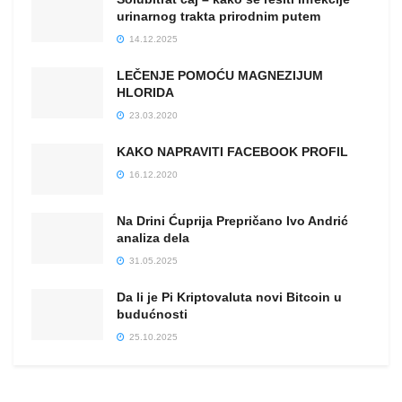
urinarnog trakta prirodnim putem
14.12.2025
LEČENJE POMOĆU MAGNEZIJUM
HLORIDA
23.03.2020
KAKO NAPRAVITI FACEBOOK PROFIL
16.12.2020
Na Drini Ćuprija Prepričano Ivo Andrić
analiza dela
31.05.2025
Da li je Pi Kriptovaluta novi Bitcoin u
budućnosti
25.10.2025