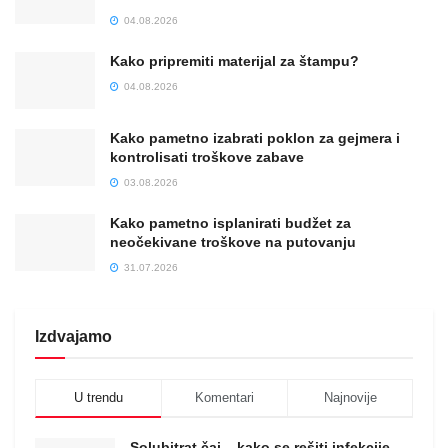
04.08.2026
Kako pripremiti materijal za štampu?
04.08.2026
Kako pametno izabrati poklon za gejmera i
kontrolisati troškove zabave
03.08.2026
Kako pametno isplanirati budžet za
neočekivane troškove na putovanju
31.07.2026
Izdvajamo
U trendu
Komentari
Najnovije
Solubitrat čaj – kako se rešiti infekcije