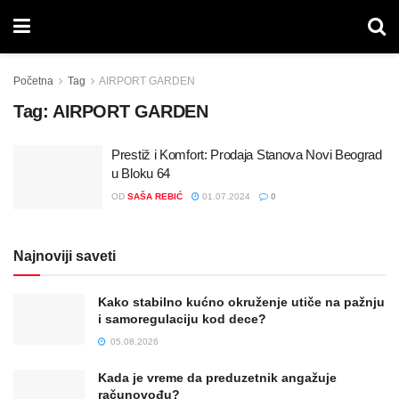
Početna
Tag
AIRPORT GARDEN
Tag:
AIRPORT GARDEN
Prestiž i Komfort: Prodaja Stanova Novi Beograd
u Bloku 64
OD
SAŠA REBIĆ
01.07.2024
0
Najnoviji saveti
Kako stabilno kućno okruženje utiče na pažnju
i samoregulaciju kod dece?
05.08.2026
Kada je vreme da preduzetnik angažuje
računovođu?