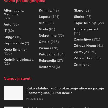
Saveti po kategorijama
Alternativna
Kuhinja
(47)
Slano
(32)
Medicina
Lepota
(141)
Slatko
(27)
(58)
Misli
(50)
Tajne Kuhinje
(22)
Auto
(83)
Moda
(61)
Uncategorized
IT
(80)
(11)
Nekretnine
(70)
Knjige
(10)
Zanimljivo
(191)
Ostalo
(213)
Kriptovalute
(2)
Zdrava Hrana
(41)
Posao
(178)
Kuća Enterijer
Zdravlje
(275)
(256)
Putovanja
(134)
Zdravo Telo
(89)
Kućnih Ljubimaca
Rekreacija
(27)
(11)
Znanje
(5)
Restorani
(6)
Najnoviji saveti
Kako stabilno kućno okruženje utiče na pažnju
i samoregulaciju kod dece?
05.08.2026