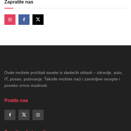
Zapratite nas
Ovde možete pročitati savete iz sledećih oblasti – zdravlje, auto,
IT, posao, putovanja. Takođe možete naći i zanimljive recepte i
poneko zrnce mudrosti.
Pratite nas