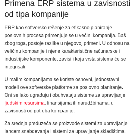
Primena ERP sistema u zavisnosti
od tipa kompanije
ERP kao softversko rešenje za efikasno planiranje
poslovnih procesa primenjuje se u većini kompanija. Baš
zbog toga, postoje razlike u njegovoj primeni. U odnosu na
veličinu kompanije i njene karakteristične računarske i
industrijske komponente, zavisi i koja vrsta sistema će se
integrisati.
U malim kompanijama se koriste osnovni, jednostavni
modeli ove softverske platforme za poslovno planiranje.
Oni se lako ugrađuju i obuhvataju sisteme za upravljanje
ljudskim resursima
, finansijama ili narudžbinama, u
zavisnosti od potreba kompanije.
Za srednja preduzeća se proizvode sistemi za upravljanje
lancem snabdevanja i sistemi za upravljanje skladištima.