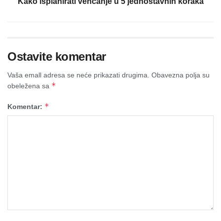
Kako isplanirati venčanje u 5 jednostavnih koraka
Ostavite komentar
Vaša emall adresa se neće prikazati drugima.
Obavezna polja su
*
obeležena sa
*
Komentar: