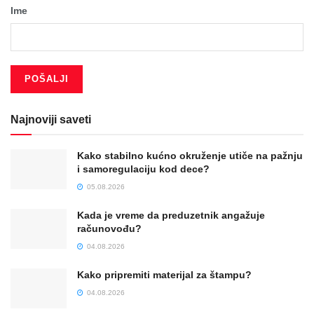
Ime
Najnoviji saveti
Kako stabilno kućno okruženje utiče na pažnju
i samoregulaciju kod dece?
05.08.2026
Kada je vreme da preduzetnik angažuje
računovođu?
04.08.2026
Kako pripremiti materijal za štampu?
04.08.2026