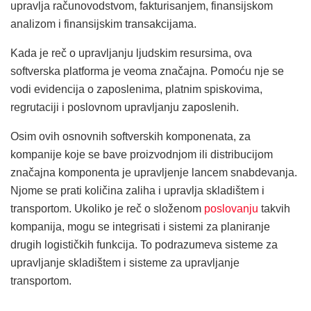
upravlja računovodstvom, fakturisanjem, finansijskom
analizom i finansijskim transakcijama.
Kada je reč o upravljanju ljudskim resursima, ova
softverska platforma je veoma značajna. Pomoću nje se
vodi evidencija o zaposlenima, platnim spiskovima,
regrutaciji i poslovnom upravljanju zaposlenih.
Osim ovih osnovnih softverskih komponenata, za
kompanije koje se bave proizvodnjom ili distribucijom
značajna komponenta je upravljenje lancem snabdevanja.
Njome se prati količina zaliha i upravlja skladištem i
transportom. Ukoliko je reč o složenom
poslovanju
takvih
kompanija, mogu se integrisati i sistemi za planiranje
drugih logističkih funkcija. To podrazumeva sisteme za
upravljanje skladištem i sisteme za upravljanje
transportom.