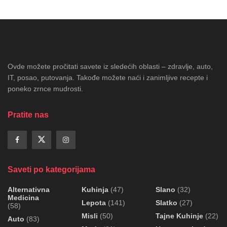
Ovde možete pročitati savete iz sledećih oblasti – zdravlje, auto,
IT, posao, putovanja. Takođe možete naći i zanimljive recepte i
poneko zrnce mudrosti.
Pratite nas
Saveti po kategorijama
Alternativna
Kuhinja
(47)
Slano
(32)
Medicina
Lepota
(141)
Slatko
(27)
(58)
Misli
(50)
Tajne Kuhinje
(22)
Auto
(83)