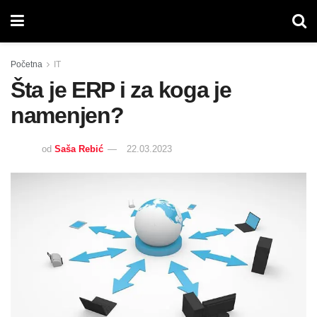
Početna
IT
Šta je ERP i za koga je
namenjen?
od
Saša Rebić
22.03.2023