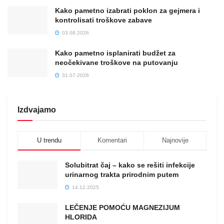
Kako pametno izabrati poklon za gejmera i
kontrolisati troškove zabave
03.08.2026
Kako pametno isplanirati budžet za
neočekivane troškove na putovanju
31.07.2026
Izdvajamo
U trendu
Komentari
Najnovije
Solubitrat čaj – kako se rešiti infekcije
urinarnog trakta prirodnim putem
14.12.2025
LEČENJE POMOĆU MAGNEZIJUM
HLORIDA