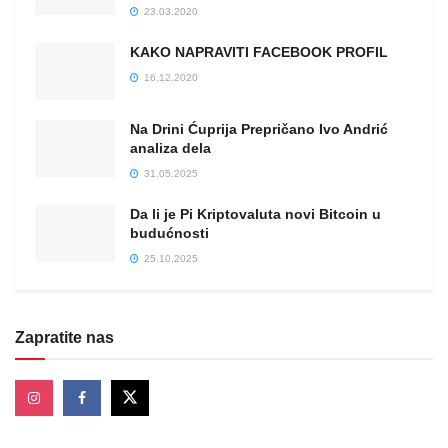
23.03.2020
KAKO NAPRAVITI FACEBOOK PROFIL
16.12.2020
Na Drini Ćuprija Prepričano Ivo Andrić
analiza dela
31.05.2025
Da li je Pi Kriptovaluta novi Bitcoin u
budućnosti
25.10.2025
Zapratite nas