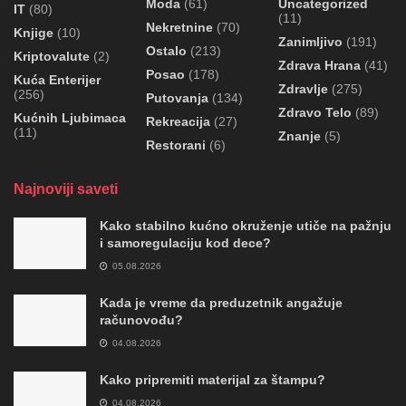
Moda
(61)
Uncategorized
IT
(80)
(11)
Nekretnine
(70)
Knjige
(10)
Zanimljivo
(191)
Ostalo
(213)
Kriptovalute
(2)
Zdrava Hrana
(41)
Posao
(178)
Kuća Enterijer
Zdravlje
(275)
(256)
Putovanja
(134)
Zdravo Telo
(89)
Kućnih Ljubimaca
Rekreacija
(27)
(11)
Znanje
(5)
Restorani
(6)
Najnoviji saveti
Kako stabilno kućno okruženje utiče na pažnju
i samoregulaciju kod dece?
05.08.2026
Kada je vreme da preduzetnik angažuje
računovođu?
04.08.2026
Kako pripremiti materijal za štampu?
04.08.2026