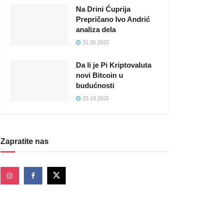
Na Drini Ćuprija
Prepričano Ivo Andrić
analiza dela
31.05.2025
Da li je Pi Kriptovaluta
novi Bitcoin u
budućnosti
25.10.2025
Zapratite nas