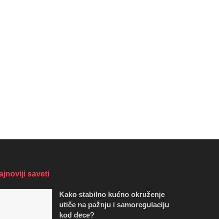
ajnoviji saveti
Kako stabilno kućno okruženje
utiče na pažnju i samoregulaciju
kod dece?