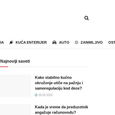
DA
KUĆA ENTERIJER
AUTO
ZANIMLJIVO
OS
Najnoviji saveti
Kako stabilno kućno
okruženje utiče na pažnju i
samoregulaciju kod dece?
05.08.2026
Kada je vreme da preduzetnik
angažuje računovođu?