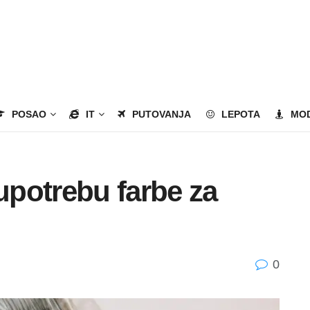
POSAO
IT
PUTOVANJA
LEPOTA
MO
 upotrebu farbe za
0