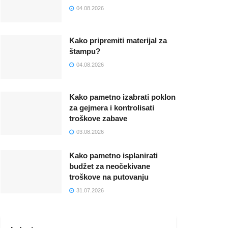
04.08.2026
Kako pripremiti materijal za
štampu?
04.08.2026
Kako pametno izabrati poklon
za gejmera i kontrolisati
troškove zabave
03.08.2026
Kako pametno isplanirati
budžet za neočekivane
troškove na putovanju
31.07.2026