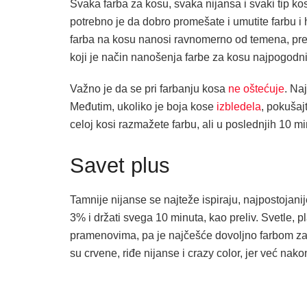
Svaka farba za kosu, svaka nijansa i svaki tip k
potrebno je da dobro promešate i umutite farbu i 
farba na kosu nanosi ravnomerno od temena, pr
koji je način nanošenja farbe za kosu najpogodnij
Važno je da se pri farbanju kosa
ne oštećuje
. Na
Međutim, ukoliko je boja kose
izbledela
, pokušajt
celoj kosi razmažete farbu, ali u poslednjih 10 m
Savet plus
Tamnije nijanse se najteže ispiraju, najpostojani
3% i držati svega 10 minuta, kao preliv. Svetle, 
pramenovima, pa je najčešće dovoljno farbom za k
su crvene, riđe nijanse i crazy color, jer već na