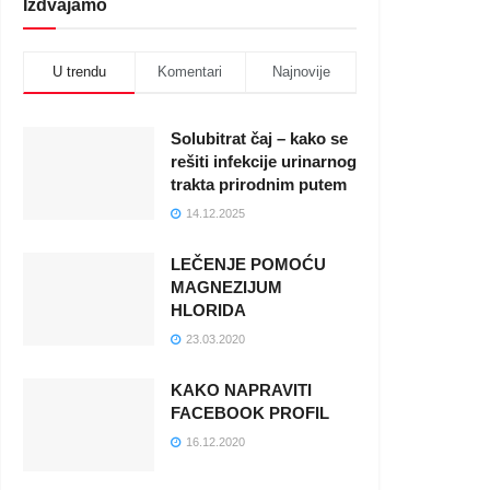
Izdvajamo
U trendu
Komentari
Najnovije
Solubitrat čaj – kako se
rešiti infekcije urinarnog
trakta prirodnim putem
14.12.2025
LEČENJE POMOĆU
MAGNEZIJUM
HLORIDA
23.03.2020
KAKO NAPRAVITI
FACEBOOK PROFIL
16.12.2020