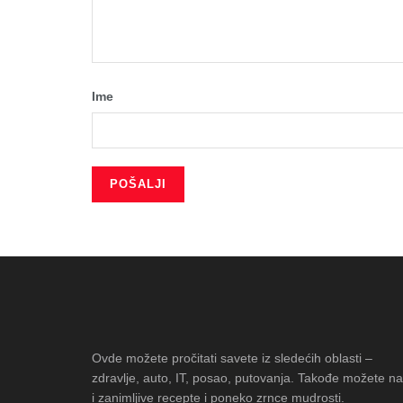
Ime
Ovde možete pročitati savete iz sledećih oblasti –
zdravlje, auto, IT, posao, putovanja. Takođe možete na
i zanimljive recepte i poneko zrnce mudrosti.