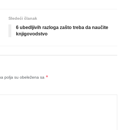
Sledeći članak
6 ubedljivih razloga zašto treba da naučite
knjigovodstvo
*
a polja su obeležena sa