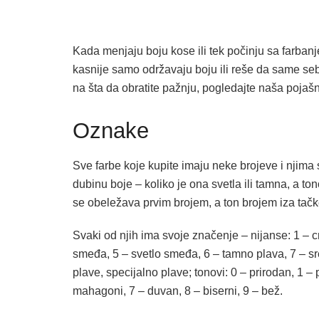
Kada menjaju boju kose ili tek počinju sa farban
kasnije samo održavaju boju ili reše da same seb
na šta da obratite pažnju, pogledajte naša pojašn
Oznake
Sve farbe koje kupite imaju neke brojeve i njim
dubinu boje – koliko je ona svetla ili tamna, a to
se obeležava prvim brojem, a ton brojem iza tačk
Svaki od njih ima svoje značenje – nijanse: 1 – c
smeđa, 5 – svetlo smeđa, 6 – tamno plava, 7 – sred
plave, specijalno plave; tonovi: 0 – prirodan, 1 – p
mahagoni, 7 – duvan, 8 – biserni, 9 – bež.