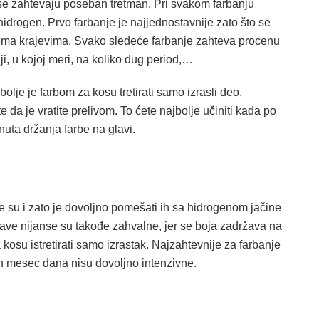
ose zahtevaju poseban tretman. Pri svakom farbanju
hidrogen. Prvo farbanje je najjednostavnije zato što se
ema krajevima. Svako sledeće farbanje zahteva procenu
i, u kojoj meri, na koliko dug period,…
jbolje je farbom za kosu tretirati samo izrasli deo.
e da je vratite prelivom. To ćete najbolje učiniti kada po
inuta držanja farbe na glavi.
je su i zato je dovoljno pomešati ih sa hidrogenom jačine
plave nijanse su takođe zahvalne, jer se boja zadržava na
osu istretirati samo izrastak. Najzahtevnije za farbanje
kon mesec dana nisu dovoljno intenzivne.