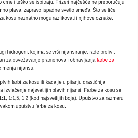
 crne i teško se ispitraju. Frizeri najčešće ne preporučuju
amno plava, zapravo ispadne svetlo smeđa. Što se tiče
i za kosu neznatno mogu razlikovati i njihove oznake.
i hidrogeni, kojima se vrši nijansiranje, rade prelivi,
ičan za osvežavanje pramenova i obnavljanja
farbe za
ne menja nijansu.
lvih farbi za kosu ili kada je u pitanju drastičnija
izvlačenje najsvetlijih plavih nijansi. Farbe za kosu se
, 1:1,5, 1:2 (kod najsvetlijih boja). Uputstvo za razmeru
svakom uputstvu farbe za kosu.