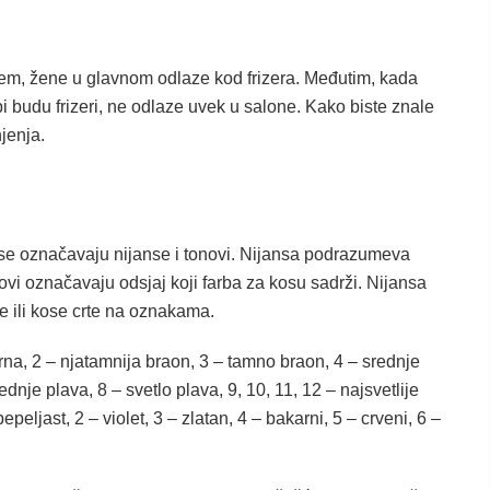
jem, žene u glavnom odlaze kod frizera. Međutim, kada
i budu frizeri, ne odlaze uvek u salone. Kako biste znale
jenja.
a se označavaju nijanse i tonovi. Nijansa podrazumeva
novi označavaju odsjaj koji farba za kosu sadrži. Nijansa
e ili kose crte na oznakama.
rna, 2 – njatamnija braon, 3 – tamno braon, 4 – srednje
nje plava, 8 – svetlo plava, 9, 10, 11, 12 – najsvetlije
epeljast, 2 – violet, 3 – zlatan, 4 – bakarni, 5 – crveni, 6 –