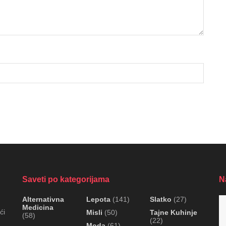
Saveti po kategorijama
N
Alternativna
Lepota
(141)
Slatko
(27)
Medicina
ći
Misli
(50)
Tajne Kuhinje
(58)
(22)
Moda
(61)