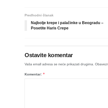
Predhodni članak
Najbolje krepe i palačinke u Beogradu –
Posetite Haris Crepe
Ostavite komentar
Vaša emall adresa se neće prikazati drugima.
Obavezn
*
Komentar: