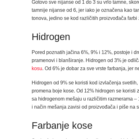
Gotovo sve nijanse od 1 do 3 su vrlo tamne, skoro
tamnije nijanse od 6, jer iako je označena kao t
tonova, jedino se kod različitih proizvođača farb
Hidrogen
Pored poznatih jačina 6%, 9% i 12%, postoje i drug
pramenovi i blanširanje. Hidrogen od 3% je odl
kosu
. Od 6% je dobar za sve vrste farbanja, jer 
Hidrogen od 9% se koristi kod izvlačenja svetlih, p
promena boje kose. Od 12% hidrogen se koristi za 
sa hidrogenom mešaju u različitim razmerama – 1:1
i način mešanja zavisi od proizvođača i piše na 
Farbanje kose