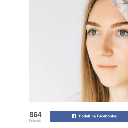
864
Podeli na Facebook-u
Pregleda