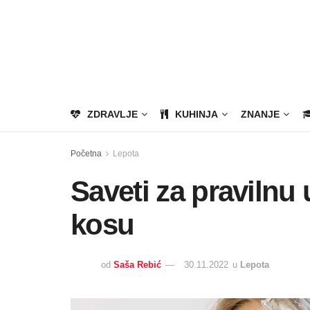
ZDRAVLJE
KUHINJA
ZNANJE
Početna
Lepota
Saveti za pravilnu
kosu
od
Saša Rebić
30.11.2022
u
Lepota