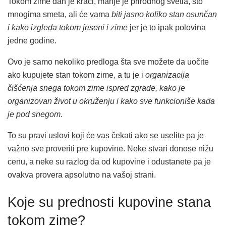
Tokom zime dan je kraći, manje je prirodnog svetla, što
mnogima smeta, ali će vama
biti jasno koliko stan osunčan
i kako izgleda tokom jeseni i zime
jer je to ipak polovina
jedne godine.
Ovo je samo nekoliko predloga šta sve možete da uočite
ako kupujete stan tokom zime, a tu je i
organizacija
čišćenja snega tokom zime ispred zgrade, kako je
organizovan život u okruženju i kako sve funkcioniše kada
je pod snegom
.
To su pravi uslovi koji će vas čekati ako se uselite pa je
važno sve proveriti pre kupovine. Neke stvari donose nižu
cenu, a neke su razlog da od kupovine i odustanete pa je
ovakva provera apsolutno na vašoj strani.
Koje su prednosti kupovine stana
tokom zime?