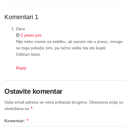
Komentari
1
Dara
2 years pre
Nije neko vreme za selidbu, ali sasvim ste u pravu, mnogo
se toga pokaže zimi, pa tačno vidite šta ste kupili.
Odličan tekst.
Reply
Ostavite komentar
Vaša emall adresa se neće prikazati drugima.
Obavezna polja su
*
obeležena sa
*
Komentar: