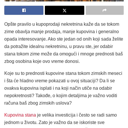
Opšte pravilo u kupoprodaji nekretnina kaže da se tokom
zime obavlja manje prodaja, manje kupovina i generalno
opada interesovanje. Ako ste jedan od onih koji sada želite
da potražite idealnu nekretninu, u pravu ste, jer odabir
stana tokom zime može da omogući i mnoge prednosti baš
zbog osobina koje ovo vreme donosi.
Koje su to prednosti kupovine stana tokom zimskih meseci
i šta će hladno vreme pokazati u ovoj situaciji? Da li se
ovakva kupovina isplati i na koji način utiče na odabir
nepokretnosti? Takođe, o kojim detaljima je važno voditi
računa baš zbog zimskih uslova?
Kupovina stana
je velika investicija i često se radi samo
jednom u životu. Zato je važno da se iskoriste sve