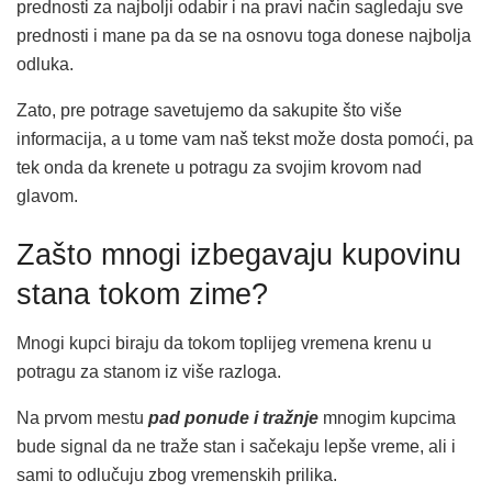
prednosti za najbolji odabir i na pravi način sagledaju sve
prednosti i mane pa da se na osnovu toga donese najbolja
odluka.
Zato, pre potrage savetujemo da sakupite što više
informacija, a u tome vam naš tekst može dosta pomoći, pa
tek onda da krenete u potragu za svojim krovom nad
glavom.
Zašto mnogi izbegavaju kupovinu
stana tokom zime?
Mnogi kupci biraju da tokom toplijeg vremena krenu u
potragu za stanom iz više razloga.
Na prvom mestu
pad ponude i tražnje
mnogim kupcima
bude signal da ne traže stan i sačekaju lepše vreme, ali i
sami to odlučuju zbog vremenskih prilika.