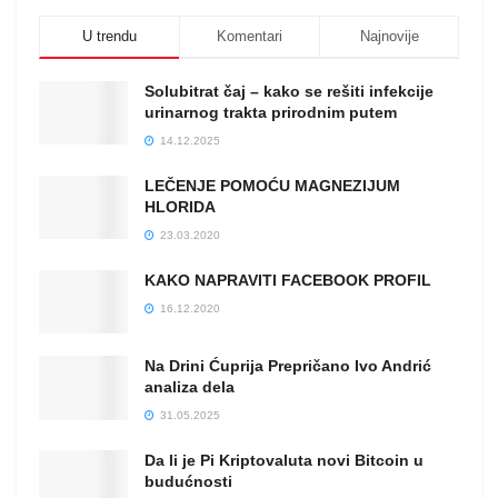
U trendu
Komentari
Najnovije
Solubitrat čaj – kako se rešiti infekcije
urinarnog trakta prirodnim putem
14.12.2025
LEČENJE POMOĆU MAGNEZIJUM
HLORIDA
23.03.2020
KAKO NAPRAVITI FACEBOOK PROFIL
16.12.2020
Na Drini Ćuprija Prepričano Ivo Andrić
analiza dela
31.05.2025
Da li je Pi Kriptovaluta novi Bitcoin u
budućnosti