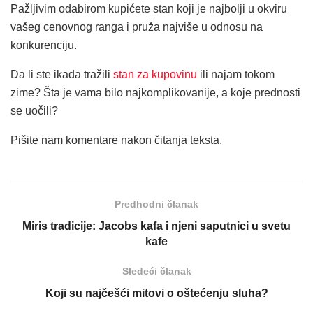
Pažljivim odabirom kupićete stan koji je najbolji u okviru
vašeg cenovnog ranga i pruža najviše u odnosu na
konkurenciju.
Da li ste ikada tražili
stan za kupovinu
ili najam tokom
zime? Šta je vama bilo najkomplikovanije, a koje prednosti
se uočili?
Pišite nam komentare nakon čitanja teksta.
Predhodni članak
Miris tradicije: Jacobs kafa i njeni saputnici u svetu
kafe
Sledeći članak
Koji su najčešći mitovi o oštećenju sluha?