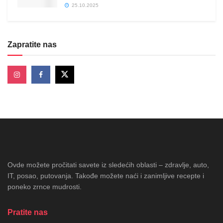
25.10.2025
Zapratite nas
Ovde možete pročitati savete iz sledećih oblasti – zdravlje, auto,
IT, posao, putovanja. Takođe možete naći i zanimljive recepte i
poneko zrnce mudrosti.
Pratite nas