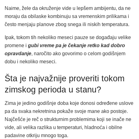
Naime, žele da okruženje vide u lepšem ambijentu, da ne
moraju da obilaske kombinuju sa vremenskim prilikama i
često menjaju planove zbog snega ili niskih temperatura.
Ipak, tokom tih nekoliko meseci pauze se događaju velike
promene i
gubi vreme pa je čekanje retko kad dobro
opravdanje
, naročito ako govorimo o celom godišnjem
dobu i nekoliko meseci.
Šta je najvažnije proveriti tokom
zimskog perioda u stanu?
Zima je jedino godišnje doba koje donosi određene uslove
pa da svaka nekretnina pokaže svoje mane ako postoje.
Najčešće je reč o strukturnim problemima koji se inače ne
vide, ali velika razlika u temperaturi, hladnoća i obilne
padavine otkriju mnogo toga.