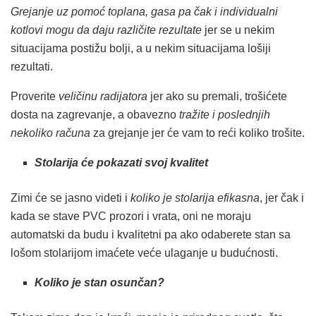
Grejanje uz pomoć toplana, gasa pa čak i individualni
kotlovi mogu da daju različite rezultate
jer se u nekim
situacijama postižu bolji, a u nekim situacijama lošiji
rezultati.
Proverite
veličinu radijatora
jer ako su premali, trošićete
dosta na zagrevanje, a obavezno
tražite i poslednjih
nekoliko računa
za grejanje jer će vam to reći koliko trošite.
Stolarija će pokazati svoj kvalitet
Zimi će se jasno videti i
koliko je stolarija efikasna
, jer čak i
kada se stave PVC prozori i vrata, oni ne moraju
automatski da budu i kvalitetni pa ako odaberete stan sa
lošom stolarijom imaćete veće ulaganje u budućnosti.
Koliko je stan osunčan?