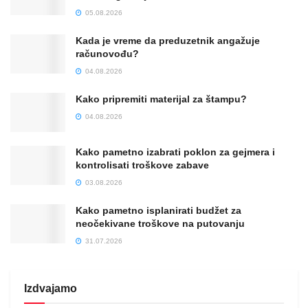
05.08.2026
Kada je vreme da preduzetnik angažuje
računovođu?
04.08.2026
Kako pripremiti materijal za štampu?
04.08.2026
Kako pametno izabrati poklon za gejmera i
kontrolisati troškove zabave
03.08.2026
Kako pametno isplanirati budžet za
neočekivane troškove na putovanju
31.07.2026
Izdvajamo