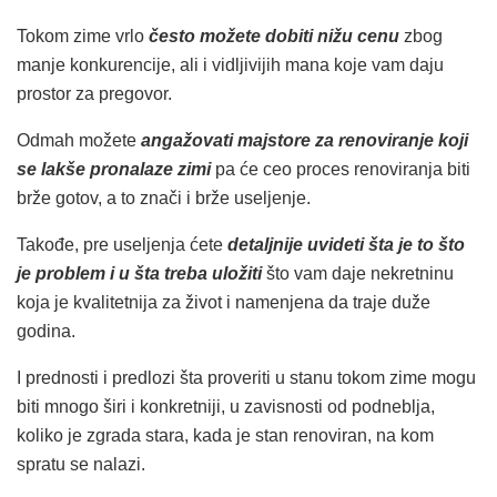
Tokom zime vrlo
često možete dobiti nižu cenu
zbog
manje konkurencije, ali i vidljivijih mana koje vam daju
prostor za pregovor.
Odmah možete
angažovati majstore za renoviranje koji
se lakše pronalaze zimi
pa će ceo proces renoviranja biti
brže gotov, a to znači i brže useljenje.
Takođe, pre useljenja ćete
detaljnije uvideti šta je to što
je problem i u šta treba uložiti
što vam daje nekretninu
koja je kvalitetnija za život i namenjena da traje duže
godina.
I prednosti i predlozi šta proveriti u stanu tokom zime mogu
biti mnogo širi i konkretniji, u zavisnosti od podneblja,
koliko je zgrada stara, kada je stan renoviran, na kom
spratu se nalazi.