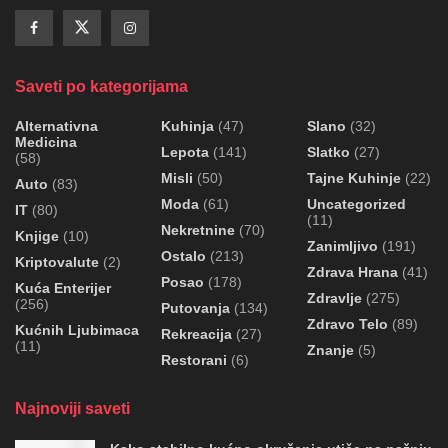
Saveti po kategorijama
Alternativna
Kuhinja
(47)
Slano
(32)
Medicina
Lepota
(141)
Slatko
(27)
(58)
Misli
(50)
Tajne Kuhinje
(22)
Auto
(83)
Moda
(61)
Uncategorized
IT
(80)
(11)
Nekretnine
(70)
Knjige
(10)
Zanimljivo
(191)
Ostalo
(213)
Kriptovalute
(2)
Zdrava Hrana
(41)
Posao
(178)
Kuća Enterijer
Zdravlje
(275)
(256)
Putovanja
(134)
Zdravo Telo
(89)
Kućnih Ljubimaca
Rekreacija
(27)
(11)
Znanje
(5)
Restorani
(6)
Najnoviji saveti