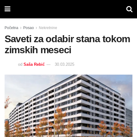
Početna
Posao
Nekretnine
Saveti za odabir stana tokom
zimskih meseci
od
Saša Rebić
30.03.2025