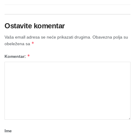
Ostavite komentar
Vaša emall adresa se neće prikazati drugima.
Obavezna polja su
*
obeležena sa
*
Komentar:
Ime