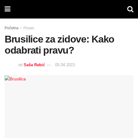
Početna
Posao
Brusilice za zidove: Kako
odabrati pravu?
od
Saša Rebić
05.04.2023