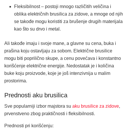
Fleksibilnost – postoji mnogo različitih veličina i
oblika električnih brusilica za zidove, a mnoge od njih
se takođe mogu koristiti za brušenje drugih materijala
kao što su drvo i metal.
Ali takođe imaju i svoje mane, a glavne su cena, buka i
prašina koju ostavljaju za sobom. Električne brusilice
mogu biti poprilično skupe, a cenu povećava i konstantno
korišćenje električne energije. Nedostatak je i količina
buke koju proizvode, koje je još intenzivnija u malim
prostorima.
Prednosti aku brusilica
Sve popularniji izbor majstora su
aku brusilice za zidove
,
prvenstveno zbog praktičnosti i fleksibilnosti.
Prednosti pri korišćenju: