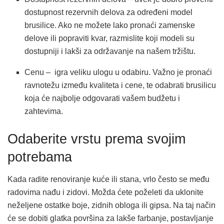
dostupnost rezervnih delova za određeni model
brusilice. Ako ne možete lako pronaći zamenske
delove ili popraviti kvar, razmislite koji modeli su
dostupniji i lakši za održavanje na našem tržištu.
Cenu – igra veliku ulogu u odabiru. Važno je pronaći
ravnotežu između kvaliteta i cene, te odabrati brusilicu
koja će najbolje odgovarati vašem budžetu i
zahtevima.
Odaberite vrstu prema svojim
potrebama
Kada radite renoviranje kuće ili stana, vrlo često se među
radovima nađu i zidovi. Možda ćete poželeti da uklonite
neželjene ostatke boje, zidnih obloga ili gipsa. Na taj način
će se dobiti glatka površina za lakše farbanje, postavljanje