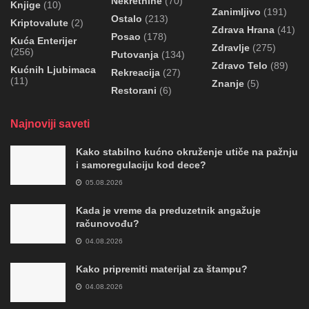
Nekretnine
(70)
Knjige
(10)
Zanimljivo
(191)
Ostalo
(213)
Kriptovalute
(2)
Zdrava Hrana
(41)
Posao
(178)
Kuća Enterijer
Zdravlje
(275)
(256)
Putovanja
(134)
Zdravo Telo
(89)
Kućnih Ljubimaca
Rekreacija
(27)
(11)
Znanje
(5)
Restorani
(6)
Najnoviji saveti
Kako stabilno kućno okruženje utiče na pažnju
i samoregulaciju kod dece?
05.08.2026
Kada je vreme da preduzetnik angažuje
računovođu?
04.08.2026
Kako pripremiti materijal za štampu?
04.08.2026