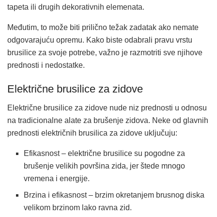
tapeta ili drugih dekorativnih elemenata.
Međutim, to može biti prilično težak zadatak ako nemate
odgovarajuću opremu. Kako biste odabrali pravu vrstu
brusilice za svoje potrebe, važno je razmotriti sve njihove
prednosti i nedostatke.
Električne brusilice za zidove
Električne brusilice za zidove nude niz prednosti u odnosu
na tradicionalne alate za brušenje zidova. Neke od glavnih
prednosti električnih brusilica za zidove uključuju:
Efikasnost – električne brusilice su pogodne za
brušenje velikih površina zida, jer štede mnogo
vremena i energije.
Brzina i efikasnost – brzim okretanjem brusnog diska
velikom brzinom lako ravna zid.