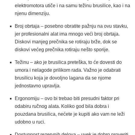
elektromotora utiče i na samu težinu brusilice, kao i na
njenu dimenziju.
Broj obrtaja – posebno obratite pažnju na ovu stavku,
jer profesionalni alat ima mnogo veći broj obrtaja.
Diskovi manjeg prečnika se rotiraju brže, dok se
diskovi većeg prečnika rotiraju nešto sporije.
Težinu – ako je brusilica preteška, to će dovesti do
umora i nelagode prilikom rada. Važno je odabrati
brusilicu koja je dovoljno lagana da se njome
jednostavno upravlja.
Ergonomiju – ovo bi trebao biti presudni faktor pri
odabiru ručnog alata. Koliko god bila dobra i
pouzdana brusilica, nećete je kupiti ako vam ne leži
udobno u ruci.
Dostupnost rezervnih delova – uvek je dobro proveriti