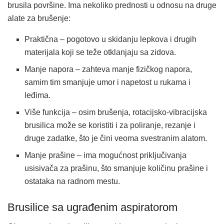
brusila površine. Ima nekoliko prednosti u odnosu na druge
alate za brušenje:
Praktična – pogotovo u skidanju lepkova i drugih
materijala koji se teže otklanjaju sa zidova.
Manje napora – zahteva manje fizičkog napora,
samim tim smanjuje umor i napetost u rukama i
leđima.
Više funkcija – osim brušenja, rotacijsko-vibracijska
brusilica može se koristiti i za poliranje, rezanje i
druge zadatke, što je čini veoma svestranim alatom.
Manje prašine – ima mogućnost priključivanja
usisivača za prašinu, što smanjuje količinu prašine i
ostataka na radnom mestu.
Brusilice sa ugrađenim aspiratorom