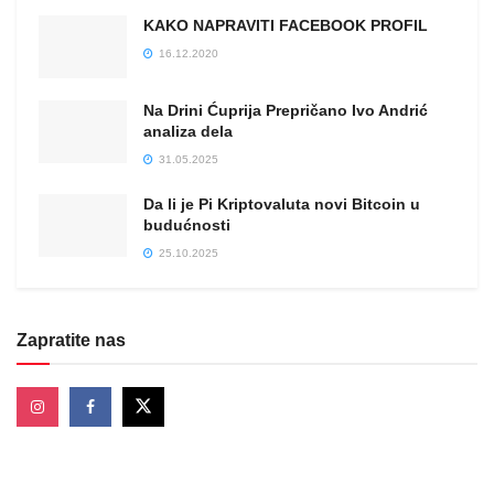
KAKO NAPRAVITI FACEBOOK PROFIL
16.12.2020
Na Drini Ćuprija Prepričano Ivo Andrić
analiza dela
31.05.2025
Da li je Pi Kriptovaluta novi Bitcoin u
budućnosti
25.10.2025
Zapratite nas