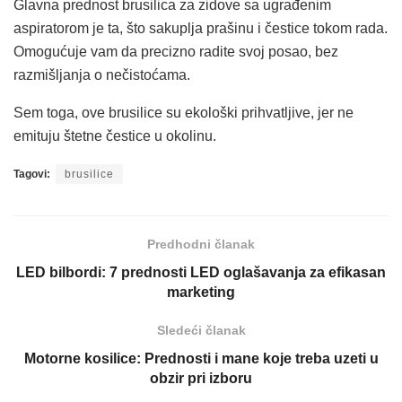
Glavna prednost brusilica za zidove sa ugrađenim
aspiratorom je ta, što sakuplja prašinu i čestice tokom rada.
Omogućuje vam da precizno radite svoj posao, bez
razmišljanja o nečistoćama.
Sem toga, ove brusilice su ekološki prihvatljive, jer ne
emituju štetne čestice u okolinu.
Tagovi:
brusilice
Predhodni članak
LED bilbordi: 7 prednosti LED oglašavanja za efikasan
marketing
Sledeći članak
Motorne kosilice: Prednosti i mane koje treba uzeti u
obzir pri izboru