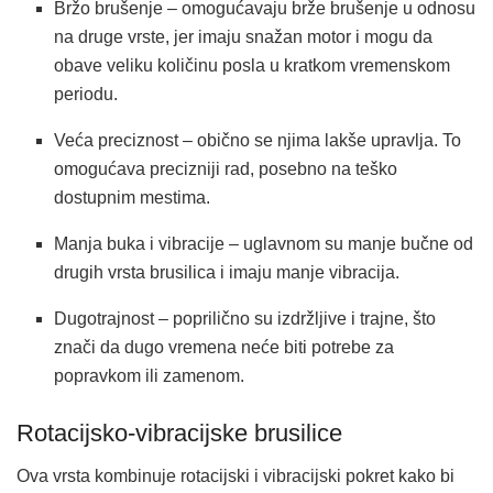
Bržo brušenje – omogućavaju brže brušenje u odnosu
na druge vrste, jer imaju snažan motor i mogu da
obave veliku količinu posla u kratkom vremenskom
periodu.
Veća preciznost – obično se njima lakše upravlja. To
omogućava precizniji rad, posebno na teško
dostupnim mestima.
Manja buka i vibracije – uglavnom su manje bučne od
drugih vrsta brusilica i imaju manje vibracija.
Dugotrajnost – poprilično su izdržljive i trajne, što
znači da dugo vremena neće biti potrebe za
popravkom ili zamenom.
Rotacijsko-vibracijske brusilice
Ova vrsta kombinuje rotacijski i vibracijski pokret kako bi