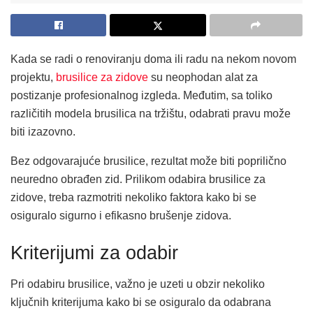
Kada se radi o renoviranju doma ili radu na nekom novom
projektu,
brusilice za zidove
su neophodan alat za
postizanje profesionalnog izgleda. Međutim, sa toliko
različitih modela brusilica na tržištu, odabrati pravu može
biti izazovno.
Bez odgovarajuće brusilice, rezultat može biti poprilično
neuredno obrađen zid. Prilikom odabira brusilice za
zidove, treba razmotriti nekoliko faktora kako bi se
osiguralo sigurno i efikasno brušenje zidova.
Kriterijumi za odabir
Pri odabiru brusilice, važno je uzeti u obzir nekoliko
ključnih kriterijuma kako bi se osiguralo da odabrana