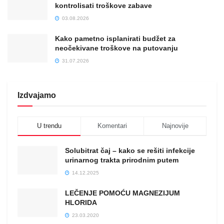
kontrolisati troškove zabave
03.08.2026
Kako pametno isplanirati budžet za
neočekivane troškove na putovanju
31.07.2026
Izdvajamo
U trendu
Komentari
Najnovije
Solubitrat čaj – kako se rešiti infekcije
urinarnog trakta prirodnim putem
14.12.2025
LEČENJE POMOĆU MAGNEZIJUM
HLORIDA
23.03.2020