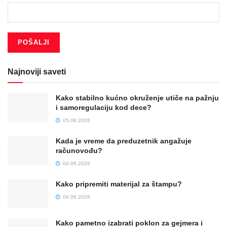
Najnoviji saveti
Kako stabilno kućno okruženje utiče na pažnju
i samoregulaciju kod dece?
05.08.2026
Kada je vreme da preduzetnik angažuje
računovođu?
04.08.2026
Kako pripremiti materijal za štampu?
04.08.2026
Kako pametno izabrati poklon za gejmera i