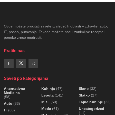
Ovde možete pročitati savete iz sledećih oblasti – zdravlje, auto,
IT, posao, putovanja. Takođe možete naći i zanimljive recepte i
poneko zrnce mudrosti.
Pratite nas
Saveti po kategorijama
Alternativna
Kuhinja
(47)
Slano
(32)
Medicina
Lepota
(141)
Slatko
(27)
(58)
Misli
(50)
Tajne Kuhinje
(22)
Auto
(83)
Moda
(61)
Uncategorized
IT
(80)
(11)