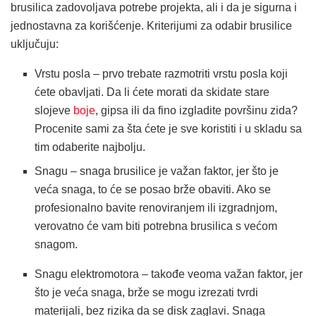
brusilica zadovoljava potrebe projekta, ali i da je sigurna i
jednostavna za korišćenje. Kriterijumi za odabir brusilice
uključuju:
Vrstu posla – prvo trebate razmotriti vrstu posla koji
ćete obavljati. Da li ćete morati da skidate stare
slojeve
boje
, gipsa ili da fino izgladite površinu zida?
Procenite sami za šta ćete je sve koristiti i u skladu sa
tim odaberite najbolju.
Snagu – snaga brusilice je važan faktor, jer što je
veća snaga, to će se posao brže obaviti. Ako se
profesionalno bavite renoviranjem ili izgradnjom,
verovatno će vam biti potrebna brusilica s većom
snagom.
Snagu elektromotora – takođe veoma važan faktor, jer
što je veća snaga, brže se mogu izrezati tvrdi
materijali, bez rizika da se disk zaglavi. Snaga